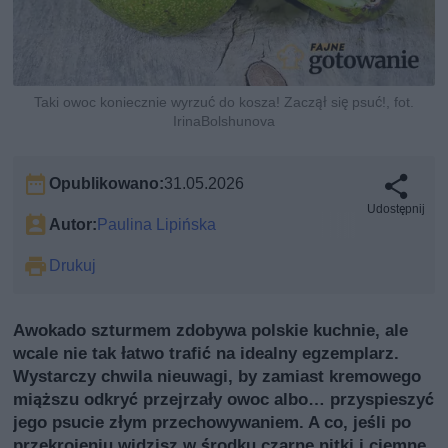
Taki owoc koniecznie wyrzuć do kosza! Zaczął się psuć!, fot.
IrinaBolshunova
Opublikowano:
31.05.2026
Udostępnij
Autor:
Paulina Lipińska
Drukuj
Awokado szturmem zdobywa polskie kuchnie, ale
wcale nie tak łatwo trafić na idealny egzemplarz.
Wystarczy chwila nieuwagi, by zamiast kremowego
miąższu odkryć przejrzały owoc albo… przyspieszyć
jego psucie złym przechowywaniem. A co, jeśli po
przekrojeniu widzisz w środku czarne nitki i ciemne