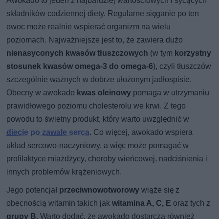
Awokado to jeden z najbardziej wartościowych i sycących
składników codziennej diety. Regularne sięganie po ten
owoc może realnie wspierać organizm na wielu
poziomach. Najważniejsze jest to, że zawiera dużo
nienasyconych kwasów tłuszczowych
(w tym
korzystny
stosunek kwasów omega-3 do omega-6
), czyli tłuszczów
szczególnie ważnych w dobrze ułożonym jadłospisie.
Obecny w awokado
kwas oleinowy
pomaga w utrzymaniu
prawidłowego poziomu cholesterolu we krwi. Z tego
powodu to świetny produkt, który warto uwzględnić w
diecie po zawale serca
. Co więcej, awokado wspiera
układ sercowo-naczyniowy, a więc może pomagać w
profilaktyce miażdżycy, choroby wieńcowej, nadciśnienia i
innych problemów krążeniowych.
Jego potencjał
przeciwnowotworowy
wiąże się z
obecnością witamin takich jak
witamina A, C, E
oraz tych z
grupy B.
Warto dodać, że awokado dostarcza również