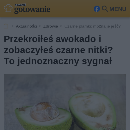
MENU
Fa
Szu
ceb
kaj
Aktualności
Zdrowie
Czarne plamki: można je jeść?
ook
Przekroiłeś awokado i
zobaczyłeś czarne nitki?
To jednoznaczny sygnał