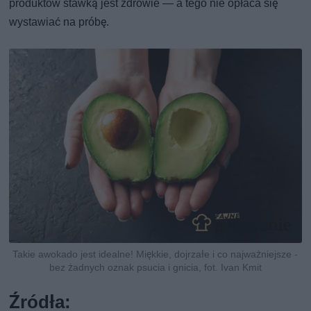
produktów stawką jest zdrowie — a tego nie opłaca się
wystawiać na próbę.
Takie awokado jest idealne! Miękkie, dojrzałe i co najważniejsze -
bez żadnych oznak psucia i gnicia, fot. Ivan Kmit
Źródła: