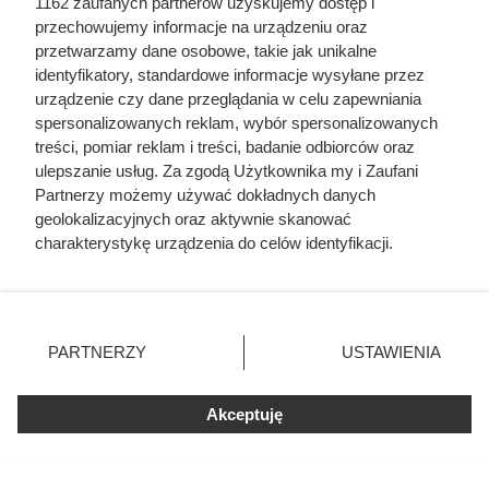
1162 zaufanych partnerów uzyskujemy dostęp i
przechowujemy informacje na urządzeniu oraz
przetwarzamy dane osobowe, takie jak unikalne
identyfikatory, standardowe informacje wysyłane przez
urządzenie czy dane przeglądania w celu zapewniania
spersonalizowanych reklam, wybór spersonalizowanych
treści, pomiar reklam i treści, badanie odbiorców oraz
ulepszanie usług. Za zgodą Użytkownika my i Zaufani
Czytaj także:
Partnerzy możemy używać dokładnych danych
geolokalizacyjnych oraz aktywnie skanować
Odarci ze skóry, rozcięci piłą i przybici do krzyża
charakterystykę urządzenia do celów identyfikacji.
głową w dół. Mroczny i krwawy koniec uczniów
Ponieważ cenimy Twoją prywatność, prosimy o zgodę na
Chrystusa
korzystanie z tych technologii poprzez kliknięcie
„Akceptuję”. Zgoda jest dobrowolna i zawsze możesz ją
Córki Młynarskiego przerwały milczenie. „Żyliśmy
zmienić/wycofać klikając przycisk ustawień prywatności
PARTNERZY
USTAWIENIA
w strachu”
znajdujący się w lewym dolnym rogu strony
. Niektóre
rodzaje przetwarzania danych nie wymagają zgody
Akceptuję
użytkownika, ale masz prawo sprzeciwić się takiemu
Ta wojna po raz pierwszy złamała potęgę
przetwarzaniu. Preferencje będą miały zastosowania tylko
imperialnej Rosji. Mało kto o niej pamięta
na tej witrynie.