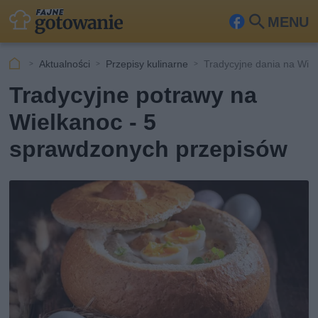
MENU
Fa
Szu
ceb
kaj
Aktualności
Przepisy kulinarne
Tradycyjne dania na Wie
ook
Tradycyjne potrawy na
Wielkanoc - 5
sprawdzonych przepisów