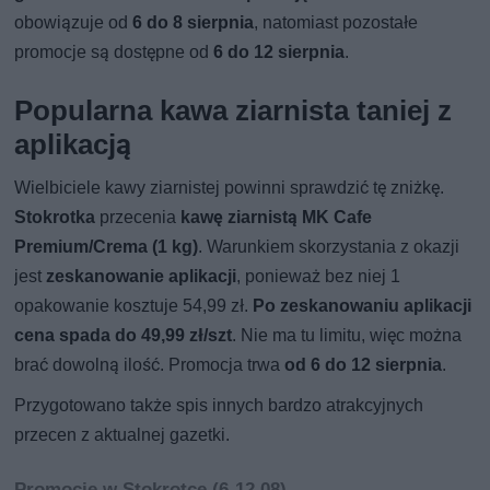
obowiązuje od
6 do 8 sierpnia
, natomiast pozostałe
promocje są dostępne od
6 do 12 sierpnia
.
Popularna kawa ziarnista taniej z
aplikacją
Wielbiciele kawy ziarnistej powinni sprawdzić tę zniżkę.
Stokrotka
przecenia
kawę ziarnistą MK Cafe
Premium/Crema (1 kg)
. Warunkiem skorzystania z okazji
jest
zeskanowanie aplikacji
, ponieważ bez niej 1
opakowanie kosztuje 54,99 zł.
Po zeskanowaniu aplikacji
cena spada do 49,99 zł/szt
. Nie ma tu limitu, więc można
brać dowolną ilość. Promocja trwa
od 6 do 12 sierpnia
.
Przygotowano także spis innych bardzo atrakcyjnych
przecen z aktualnej gazetki.
Promocje w Stokrotce (6-12.08)