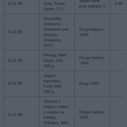
Super cena
6-12.08
Cola, Fanta,
4,98 zł
przy zakupie 3
Sprite, 1,5 l
Wszystkie
śmietany i
śmietanki (nie
Druga tańsza
6-12.08
dotyczy
-40%
śmietanki
UHT)
Pierogi, Well
Drugie tańsze
6-12.08
Done, 320-
-40%
400 g
Jogurt
naturalny,
6-12.08
Drugi -50%
Farm Milk,
200 g
Sznycle z
indyka, mięso
z indyka na
Drugie tańsze
6-12.08
kotlety,
-50%
O!Mięso, 400-