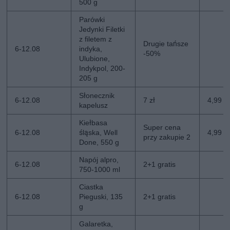
500 g
Parówki
Jedynki Filetki
z filetem z
Drugie tańsze
6-12.08
indyka,
-50%
Ulubione,
Indykpol, 200-
205 g
Słonecznik
6-12.08
7 zł
4,99 zł
kapelusz
Kiełbasa
Super cena
6-12.08
śląska, Well
4,99 z
przy zakupie 2
Done, 550 g
Napój alpro,
6-12.08
2+1 gratis
750-1000 ml
Ciastka
6-12.08
Pieguski, 135
2+1 gratis
g
Galaretka,