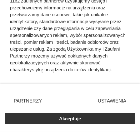
1162 zaufanych partnerów uzyskujemy dostęp i
wieś. Polacy stworzyli w niej prawdziwą twierdzę
przechowujemy informacje na urządzeniu oraz
przetwarzamy dane osobowe, takie jak unikalne
identyfikatory, standardowe informacje wysyłane przez
urządzenie czy dane przeglądania w celu zapewniania
spersonalizowanych reklam, wybór spersonalizowanych
treści, pomiar reklam i treści, badanie odbiorców oraz
ulepszanie usług. Za zgodą Użytkownika my i Zaufani
Partnerzy możemy używać dokładnych danych
geolokalizacyjnych oraz aktywnie skanować
charakterystykę urządzenia do celów identyfikacji.
Ponieważ cenimy Twoją prywatność, prosimy o zgodę na
korzystanie z tych technologii poprzez kliknięcie
„Akceptuję”. Zgoda jest dobrowolna i zawsze możesz ją
zmienić/wycofać klikając przycisk ustawień prywatności
PARTNERZY
USTAWIENIA
znajdujący się w lewym dolnym rogu strony
. Niektóre
rodzaje przetwarzania danych nie wymagają zgody
Akceptuję
użytkownika, ale masz prawo sprzeciwić się takiemu
Doprowadził do śmierci większej
przetwarzaniu. Preferencje będą miały zastosowania tylko
na tej witrynie.
liczby ludzi niż Hitler i Stalin