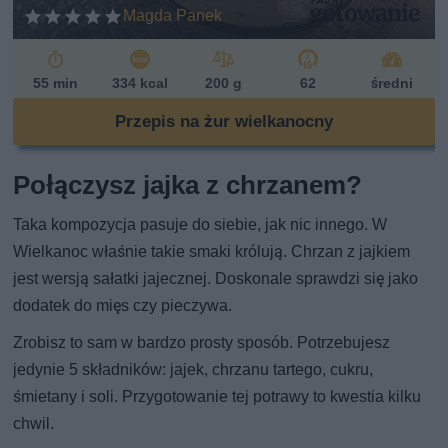
Magda Panek
55 min
334 kcal
200 g
62
średni
Przepis na żur wielkanocny
Połączysz jajka z chrzanem?
Taka kompozycja pasuje do siebie, jak nic innego. W
Wielkanoc właśnie takie smaki królują. Chrzan z jajkiem
jest wersją sałatki jajecznej. Doskonale sprawdzi się jako
dodatek do mięs czy pieczywa.
Zrobisz to sam w bardzo prosty sposób. Potrzebujesz
jedynie 5 składników: jajek, chrzanu tartego, cukru,
śmietany i soli. Przygotowanie tej potrawy to kwestia kilku
chwil.