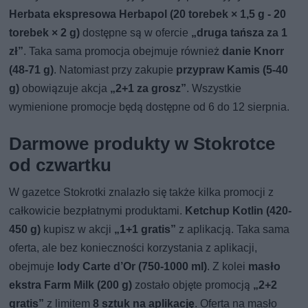
Herbata ekspresowa Herbapol (20 torebek × 1,5 g - 20
torebek × 2 g)
dostępne są w ofercie
„druga tańsza za 1
zł”
. Taka sama promocja obejmuje również
danie Knorr
(48-71 g)
. Natomiast przy zakupie
przypraw Kamis (5-40
g)
obowiązuje akcja
„2+1 za grosz”
. Wszystkie
wymienione promocje będą dostępne od 6 do 12 sierpnia.
Darmowe produkty w Stokrotce
od czwartku
W gazetce Stokrotki znalazło się także kilka promocji z
całkowicie bezpłatnymi produktami.
Ketchup Kotlin (420-
450 g)
kupisz w akcji
„1+1 gratis”
z aplikacją. Taka sama
oferta, ale bez konieczności korzystania z aplikacji,
obejmuje
lody Carte d’Or (750-1000 ml)
. Z kolei
masło
ekstra Farm Milk (200 g)
zostało objęte promocją
„2+2
gratis”
z limitem
8 sztuk na aplikację
. Oferta na masło