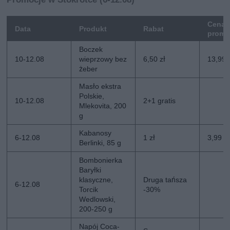
Cena
Data
Produkt
Rabat
promo
Boczek
10-12.08
wieprzowy bez
6,50 zł
13,99 
żeber
Masło ekstra
Polskie,
10-12.08
2+1 gratis
Mlekovita, 200
g
Kabanosy
6-12.08
1 zł
3,99 zł
Berlinki, 85 g
Bombonierka
Baryłki
klasyczne,
Druga tańsza
6-12.08
Torcik
-30%
Wedlowski,
200-250 g
Napój Coca-