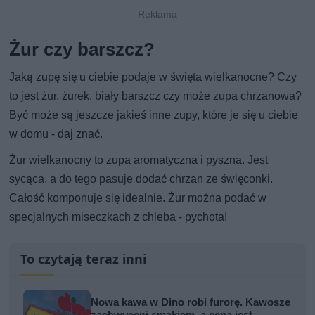
Żur czy barszcz?
Jaką zupę się u ciebie podaje w święta wielkanocne? Czy
to jest żur, żurek, biały barszcz czy może zupa chrzanowa?
Być może są jeszcze jakieś inne zupy, które je się u ciebie
w domu - daj znać.
Żur wielkanocny to zupa aromatyczna i pyszna. Jest
sycąca, a do tego pasuje dodać chrzan ze święconki.
Całość komponuje się idealnie. Żur można podać w
specjalnych miseczkach z chleba - pychota!
To czytają teraz inni
Nowa kawa w Dino robi furorę. Kawosze
zachwyceni smakiem, a cena jest