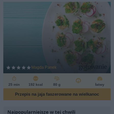
Magda Panek
25 min
192 kcal
80 g
łatwy
Przepis na jaja faszerowane na wielkanoc
Najpopularniejsze w tej chwili