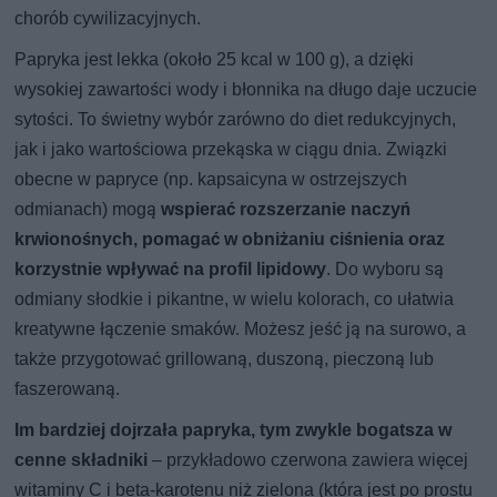
chorób cywilizacyjnych.
Papryka jest lekka (około 25 kcal w 100 g), a dzięki
wysokiej zawartości wody i błonnika na długo daje uczucie
sytości. To świetny wybór zarówno do diet redukcyjnych,
jak i jako wartościowa przekąska w ciągu dnia. Związki
obecne w papryce (np. kapsaicyna w ostrzejszych
odmianach) mogą
wspierać rozszerzanie naczyń
krwionośnych, pomagać w obniżaniu ciśnienia oraz
korzystnie wpływać na profil lipidowy
. Do wyboru są
odmiany słodkie i pikantne, w wielu kolorach, co ułatwia
kreatywne łączenie smaków. Możesz jeść ją na surowo, a
także przygotować grillowaną, duszoną, pieczoną lub
faszerowaną.
Im bardziej dojrzała papryka, tym zwykle bogatsza w
cenne składniki
– przykładowo czerwona zawiera więcej
witaminy C i beta-karotenu niż zielona (która jest po prostu