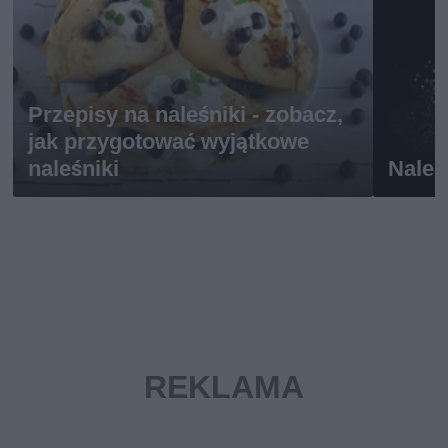
Przepisy na naleśniki - zobacz,
jak przygotować wyjątkowe
naleśniki
Naleś