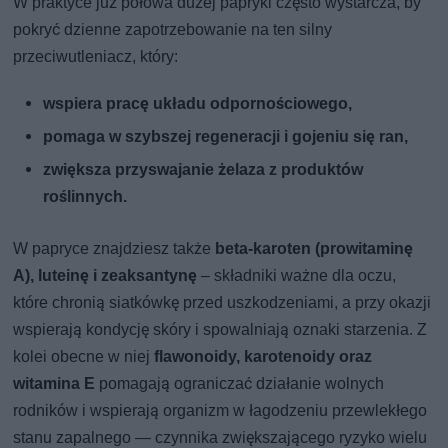
W praktyce już połowa dużej papryki często wystarcza, by
pokryć dzienne zapotrzebowanie na ten silny
przeciwutleniacz, który:
wspiera pracę układu odpornościowego,
pomaga w szybszej regeneracji i gojeniu się ran,
zwiększa przyswajanie żelaza z produktów
roślinnych.
W papryce znajdziesz także
beta-karoten (prowitaminę
A), luteinę i zeaksantynę
– składniki ważne dla oczu,
które chronią siatkówkę przed uszkodzeniami, a przy okazji
wspierają kondycję skóry i spowalniają oznaki starzenia. Z
kolei obecne w niej
flawonoidy, karotenoidy oraz
witamina E
pomagają ograniczać działanie wolnych
rodników i wspierają organizm w łagodzeniu przewlekłego
stanu zapalnego — czynnika zwiększającego ryzyko wielu