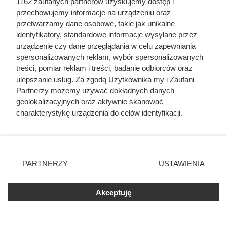
1162 zaufanych partnerów uzyskujemy dostęp i
przechowujemy informacje na urządzeniu oraz
przetwarzamy dane osobowe, takie jak unikalne
identyfikatory, standardowe informacje wysyłane przez
urządzenie czy dane przeglądania w celu zapewniania
spersonalizowanych reklam, wybór spersonalizowanych
treści, pomiar reklam i treści, badanie odbiorców oraz
ulepszanie usług. Za zgodą Użytkownika my i Zaufani
Partnerzy możemy używać dokładnych danych
geolokalizacyjnych oraz aktywnie skanować
charakterystykę urządzenia do celów identyfikacji.
Ponieważ cenimy Twoją prywatność, prosimy o zgodę na
korzystanie z tych technologii poprzez kliknięcie
„Akceptuję”. Zgoda jest dobrowolna i zawsze możesz ją
Córki Młynarskiego przerwały
zmienić/wycofać klikając przycisk ustawień prywatności
PARTNERZY
USTAWIENIA
znajdujący się w lewym dolnym rogu strony
. Niektóre
milczenie. „Żyliśmy w strachu”
rodzaje przetwarzania danych nie wymagają zgody
Akceptuję
użytkownika, ale masz prawo sprzeciwić się takiemu
przetwarzaniu. Preferencje będą miały zastosowania tylko
na tej witrynie.