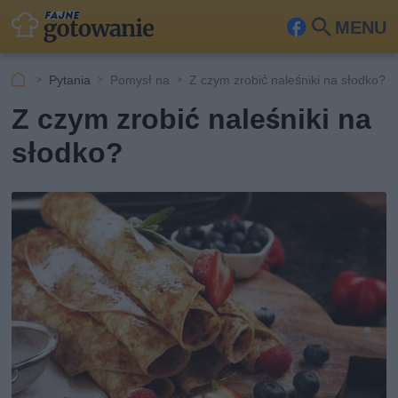
MENU
Fa
Szu
ceb
kaj
Pytania
Pomysł na
Z czym zrobić naleśniki na słodko?
ook
Z czym zrobić naleśniki na
słodko?