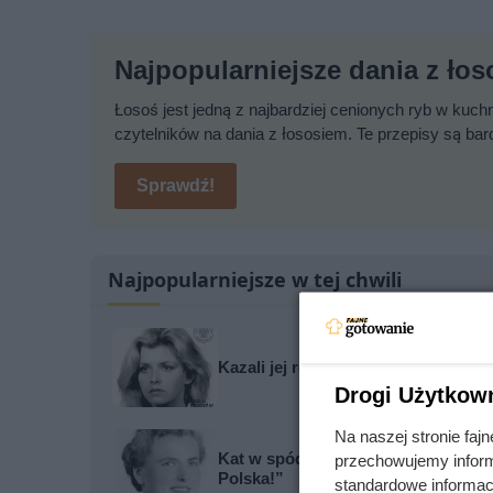
Najpopularniejsze dania z ło
Łosoś jest jedną z najbardziej cenionych ryb w kuch
czytelników na dania z łososiem. Te przepisy są ba
Sprawdź!
Najpopularniejsze w tej chwili
Kazali jej rozbierać się w niemal k
Drogi Użytkow
Na naszej stronie fa
Kat w spódnicy. Najokrutniejsza n
przechowujemy informa
Polska!”
standardowe informac