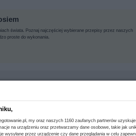
sosiem
niach świata. Poznaj najczęściej wybierane przepisy przez naszych
rdzo proste do wykonania.
ażdym filmie. Przekleństwo polskiej seksbomby lat 80.
niku,
jnegotowanie.pl, my oraz naszych 1160 zaufanych partnerów uzyskuje
adzorczyni Auschwitz przed egzekucją wykrzyknęła „Niech żyje
cje na urządzeniu oraz przetwarzamy dane osobowe, takie jak unika
je wysyłane przez urządzenie czy dane przeglądania w celu zapewn