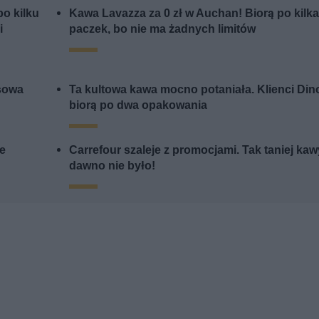
o kilku
Kawa Lavazza za 0 zł w Auchan! Biorą po kilk
i
paczek, bo nie ma żadnych limitów
sowa
Ta kultowa kawa mocno potaniała. Klienci Din
biorą po dwa opakowania
me
Carrefour szaleje z promocjami. Tak taniej kaw
dawno nie było!