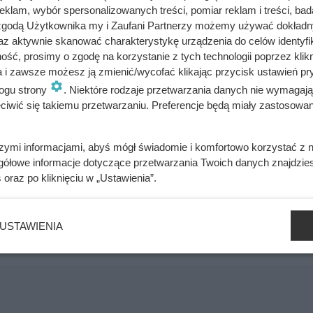
klam, wybór spersonalizowanych treści, pomiar reklam i treści, bad
 zgodą Użytkownika my i Zaufani Partnerzy możemy używać dokład
az aktywnie skanować charakterystykę urządzenia do celów identyfi
ywali z rąk do rąk. Niewiarygodne losy słynnej skandalistki
ść, prosimy o zgodę na korzystanie z tych technologii poprzez klikn
a i zawsze możesz ją zmienić/wycofać klikając przycisk ustawień pr
ogu strony
. Niektóre rodzaje przetwarzania danych nie wymagaj
iwić się takiemu przetwarzaniu. Preferencje będą miały zastosowania
iostrą. Ta relacja była najbardziej toksycznym związkiem w histo
szymi informacjami, abyś mógł świadomie i komfortowo korzystać z
gółowe informacje dotyczące przetwarzania Twoich danych znajdzi
 podróży poślubnej. Powód do dziś szokuje
s
oraz po kliknięciu w „Ustawienia”.
USTAWIENIA