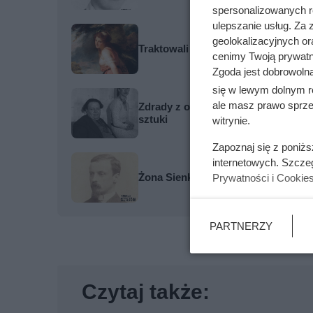
spersonalizowanych re
ulepszanie usług. Za
geolokalizacyjnych or
Traktowali ją jak zabawkę i przekaz
cenimy Twoją prywatno
Zgoda jest dobrowoln
się w lewym dolnym r
ale masz prawo sprzec
Zdrady z obojgiem płci i romans z s
sztuki
witrynie.
Zapoznaj się z poniż
internetowych. Szcze
Żona Sienkiewicza uciekła podczas
Prywatności i Cookie
PARTNERZY
Czytaj także: