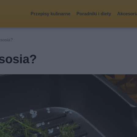
Przepisy kulinarne
Poradniki i diety
Akcesoria
sosia?
sosia?