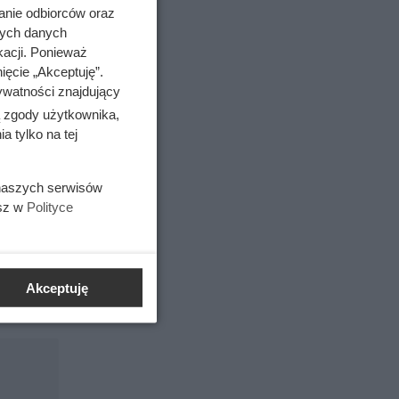
anie odbiorców oraz
nych danych
kacji. Ponieważ
ięcie „Akceptuję”.
ywatności znajdujący
ą zgody użytkownika,
 tylko na tej
rii
 naszych serwisów
esz w
Polityce
Akceptuję