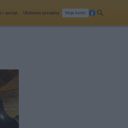
 i sprzęt
Ulubione przepisy
Moje konto
Fa
Szu
ceb
kaj
ook