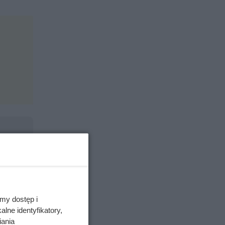
my dostęp i
lne identyfikatory,
iania