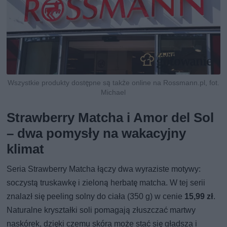
Wszystkie produkty dostępne są także online na Rossmann.pl, fot.
Michael
Strawberry Matcha i Amor del Sol
– dwa pomysły na wakacyjny
klimat
Seria Strawberry Matcha łączy dwa wyraziste motywy:
soczystą truskawkę i zieloną herbatę matcha. W tej serii
znalazł się peeling solny do ciała (350 g) w cenie
15,99 zł
.
Naturalne kryształki soli pomagają złuszczać martwy
naskórek, dzięki czemu skóra może stać się gładsza i