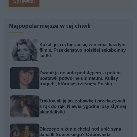
Sprawdź!
Najpopularniejsze w tej chwili
Kazali jej rozbierać się w niemal każdym
filmie. Przekleństwo polskiej seksbomby
lat 80.
Zwabił ją do auta podstępem, a potem
postawił potworne ultimatum. Kulisy
tragedii, która wstrząsnęła Polską
Traktowali ją jak zabawkę i przekazywali
z rąk do rąk. Niewiarygodne losy słynnej
skandalistki
Dlaczego nikt nie chciał poślubić syna
Jana III Sobieskiego? Odpowiedź