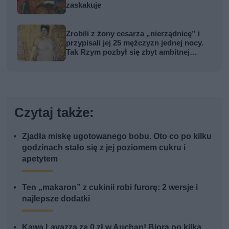
zaskakuje
Zrobili z żony cesarza „nierządnicę” i
przypisali jej 25 mężczyzn jednej nocy.
Tak Rzym pozbył się zbyt ambitnej
kobiety
Czytaj także:
Zjadła miskę ugotowanego bobu. Oto co po kilku
godzinach stało się z jej poziomem cukru i
apetytem
Ten „makaron” z cukinii robi furorę: 2 wersje i
najlepsze dodatki
Kawa Lavazza za 0 zł w Auchan! Biorą po kilka