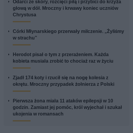
Odarci ze skóry, rozcięci piłą i przybici do krzyża
głową w dół. Mroczny i krwawy koniec uczniów
Chrystusa
Córki Młynarskiego przerwały milczenie. „Żyliśmy
w strachu”
Herodot pisał o tym z przerażeniem. Każda
kobieta musiała zrobić to chociaż raz w życiu
Zjadł 174 koty i rzucił się na nogę kolesia z
okrętu. Mroczny przypadek żołnierza z Polski
Pierwsza żona miała 11 ataków epilepsji w 10
godzin. Zamiast jej pomóc, król wyjechał i szukał
ukojenia w romansach