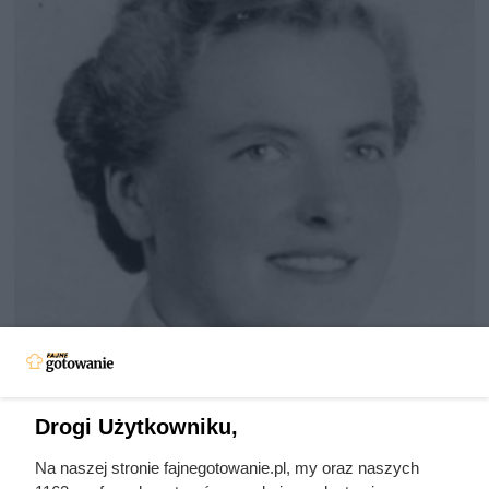
Kat w spódnicy. Najokrutniejsza
Drogi Użytkowniku,
nadzorczyni Auschwitz przed
Na naszej stronie fajnegotowanie.pl, my oraz naszych
egzekucją wykrzyknęła „Niech