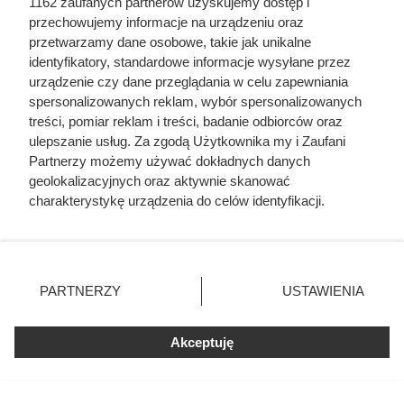
1162 zaufanych partnerów uzyskujemy dostęp i
żyje Polska!”
przechowujemy informacje na urządzeniu oraz
przetwarzamy dane osobowe, takie jak unikalne
identyfikatory, standardowe informacje wysyłane przez
urządzenie czy dane przeglądania w celu zapewniania
spersonalizowanych reklam, wybór spersonalizowanych
treści, pomiar reklam i treści, badanie odbiorców oraz
ulepszanie usług. Za zgodą Użytkownika my i Zaufani
Partnerzy możemy używać dokładnych danych
geolokalizacyjnych oraz aktywnie skanować
charakterystykę urządzenia do celów identyfikacji.
Ponieważ cenimy Twoją prywatność, prosimy o zgodę na
korzystanie z tych technologii poprzez kliknięcie
„Akceptuję”. Zgoda jest dobrowolna i zawsze możesz ją
zmienić/wycofać klikając przycisk ustawień prywatności
PARTNERZY
USTAWIENIA
znajdujący się w lewym dolnym rogu strony
. Niektóre
Zginął z rąk kobiety, którą
rodzaje przetwarzania danych nie wymagają zgody
Akceptuję
użytkownika, ale masz prawo sprzeciwić się takiemu
próbował zgwałcić. Historia
przetwarzaniu. Preferencje będą miały zastosowania tylko
polskiego władcy zaskakuje
na tej witrynie.