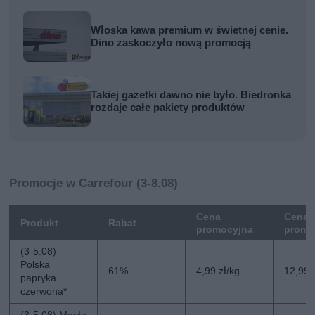
Włoska kawa premium w świetnej cenie.
Dino zaskoczyło nową promocją
Takiej gazetki dawno nie było. Biedronka
rozdaje całe pakiety produktów
Promocje w Carrefour (3-8.08)
Cena
Cena 
Produkt
Rabat
promocyjna
promo
(3-5.08)
Polska
61%
4,99 zł/kg
12,99 
papryka
czerwona*
(3-5.08) Masło