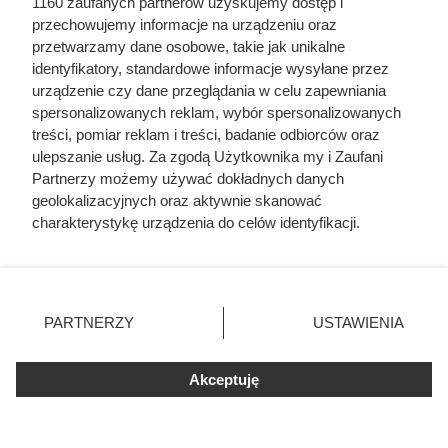
Uwięził żonę i dzieci, porywał
1160 zaufanych partnerów uzyskujemy dostęp i
przechowujemy informacje na urządzeniu oraz
młode dziewczyny. Co się działo
przetwarzamy dane osobowe, takie jak unikalne
w zamku polskiego magnata
identyfikatory, standardowe informacje wysyłane przez
urządzenie czy dane przeglądania w celu zapewniania
spersonalizowanych reklam, wybór spersonalizowanych
treści, pomiar reklam i treści, badanie odbiorców oraz
ulepszanie usług. Za zgodą Użytkownika my i Zaufani
Partnerzy możemy używać dokładnych danych
geolokalizacyjnych oraz aktywnie skanować
charakterystykę urządzenia do celów identyfikacji.
Ponieważ cenimy Twoją prywatność, prosimy o zgodę na
korzystanie z tych technologii poprzez kliknięcie
„Akceptuję”. Zgoda jest dobrowolna i zawsze możesz ją
zmienić/wycofać klikając przycisk ustawień prywatności
PARTNERZY
USTAWIENIA
znajdujący się w lewym dolnym rogu strony
. Niektóre
rodzaje przetwarzania danych nie wymagają zgody
Akceptuję
użytkownika, ale masz prawo sprzeciwić się takiemu
Armia utknęła w błocie kilka
przetwarzaniu. Preferencje będą miały zastosowania tylko
na tej witrynie.
kilometrów od Moskwy. Niezwykła