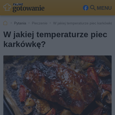
MENU
Fa
Szu
ceb
kaj
Pytania
Pieczenie
W jakiej temperaturze piec karkówkę?
ook
W jakiej temperaturze piec
karkówkę?