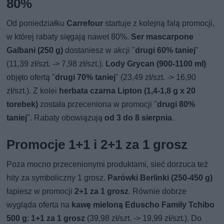
80%
Od poniedziałku
Carrefour
startuje z kolejną falą promocji,
w której rabaty sięgają nawet 80%.
Ser mascarpone
Galbani (250 g)
dostaniesz w akcji "
drugi 60% taniej
"
(11,39 zł/szt. -> 7,98 zł/szt.).
Lody Grycan (900-1100 ml)
objęto ofertą "
drugi 70% taniej
" (23,49 zł/szt. -> 16,90
zł/szt.). Z kolei
herbata czarna Lipton (1,4-1,8 g x 20
torebek)
została przeceniona w promocji "
drugi 80%
taniej
". Rabaty obowiązują
od 3 do 8 sierpnia
.
Promocje 1+1 i 2+1 za 1 grosz
Poza mocno przecenionymi produktami, sieć dorzuca też
hity za symboliczny 1 grosz.
Parówki Berlinki (250-450 g)
łapiesz w promocji
2+1 za 1 grosz
. Równie dobrze
wygląda oferta na
kawę mieloną Eduscho Family Tchibo
500 g
:
1+1 za 1 grosz
(39,98 zł/szt. -> 19,99 zł/szt.). Do