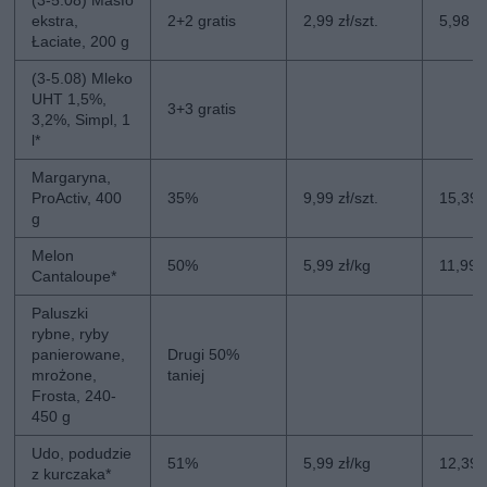
ekstra,
2+2 gratis
2,99 zł/szt.
5,98 zł
Łaciate, 200 g
(3-5.08) Mleko
UHT 1,5%,
3+3 gratis
3,2%, Simpl, 1
l*
Margaryna,
ProActiv, 400
35%
9,99 zł/szt.
15,39 z
g
Melon
50%
5,99 zł/kg
11,99 
Cantaloupe*
Paluszki
rybne, ryby
panierowane,
Drugi 50%
mrożone,
taniej
Frosta, 240-
450 g
Udo, podudzie
51%
5,99 zł/kg
12,39 
z kurczaka*