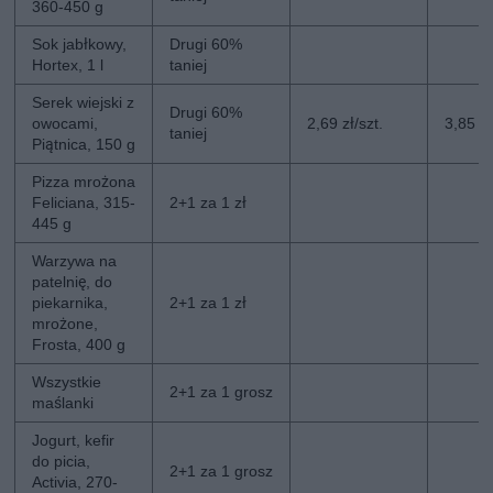
360-450 g
Sok jabłkowy,
Drugi 60%
Hortex, 1 l
taniej
Serek wiejski z
Drugi 60%
owocami,
2,69 zł/szt.
3,85 zł
taniej
Piątnica, 150 g
Pizza mrożona
Feliciana, 315-
2+1 za 1 zł
445 g
Warzywa na
patelnię, do
piekarnika,
2+1 za 1 zł
mrożone,
Frosta, 400 g
Wszystkie
2+1 za 1 grosz
maślanki
Jogurt, kefir
do picia,
2+1 za 1 grosz
Activia, 270-