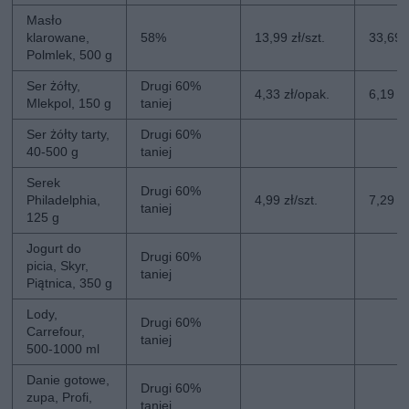
Masło
klarowane,
58%
13,99 zł/szt.
33,69 z
Polmlek, 500 g
Ser żółty,
Drugi 60%
4,33 zł/opak.
6,19 z
Mlekpol, 150 g
taniej
Ser żółty tarty,
Drugi 60%
40-500 g
taniej
Serek
Drugi 60%
Philadelphia,
4,99 zł/szt.
7,29 zł
taniej
125 g
Jogurt do
Drugi 60%
picia, Skyr,
taniej
Piątnica, 350 g
Lody,
Drugi 60%
Carrefour,
taniej
500-1000 ml
Danie gotowe,
Drugi 60%
zupa, Profi,
taniej