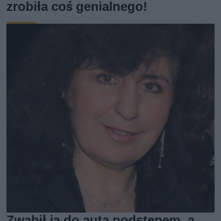
zrobiła coś genialnego!
Zwabił ją do auta podstępem, a