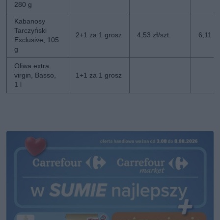
280 g
Kabanosy
Tarczyński
2+1 za 1 grosz
4,53 zł/szt.
6,11 zł
Exclusive, 105
g
Oliwa extra
virgin, Basso,
1+1 za 1 grosz
1 l