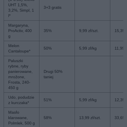
UHT 1,5%,
3+3 gratis
3,2%, Simpl, 1
l*
Margaryna,
ProActiv, 400
35%
9,99 zł/szt.
15,39 z
g
Melon
50%
5,99 zł/kg
11,99 
Cantaloupe*
Paluszki
rybne, ryby
panierowane,
Drugi 50%
mrożone,
taniej
Frosta, 240-
450 g
Udo, podudzie
51%
5,99 zł/kg
12,39 
z kurczaka*
Masło
klarowane,
58%
13,99 zł/szt.
33,69 z
Polmlek, 500 g