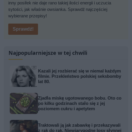
inny posiłek nie daje rano takiej ilości energii i uczucia
sytości, jak właśnie owsianka. Sprawdź najczęściej
wybierane przepisy!
Sprawdź!
Najpopularniejsze w tej chwili
Kazali jej rozbierać się w niemal każdym
filmie. Przekleństwo polskiej seksbomby
lat 80.
Zjadła miskę ugotowanego bobu. Oto co
po kilku godzinach stało się z jej
poziomem cukru i apetytem
Traktowali ją jak zabawkę i przekazywali
z rąk do rąk. Niewiarygodne losy słynnej