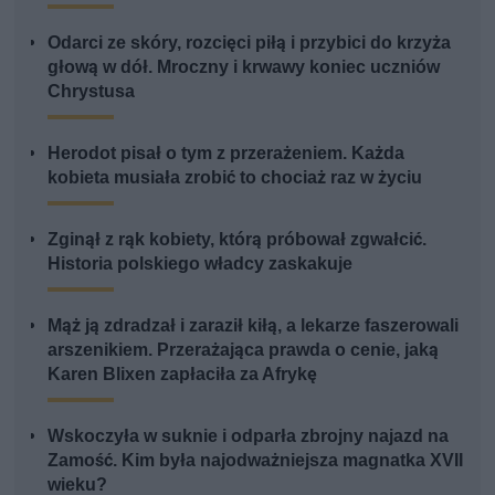
Odarci ze skóry, rozcięci piłą i przybici do krzyża
głową w dół. Mroczny i krwawy koniec uczniów
Chrystusa
Herodot pisał o tym z przerażeniem. Każda
kobieta musiała zrobić to chociaż raz w życiu
Zginął z rąk kobiety, którą próbował zgwałcić.
Historia polskiego władcy zaskakuje
Mąż ją zdradzał i zaraził kiłą, a lekarze faszerowali
arszenikiem. Przerażająca prawda o cenie, jaką
Karen Blixen zapłaciła za Afrykę
Wskoczyła w suknie i odparła zbrojny najazd na
Zamość. Kim była najodważniejsza magnatka XVII
wieku?