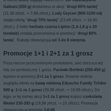
Galbani (250 g)
dostaniesz w akcji "
drugi 60% taniej
"
(11,39 zł/szt. -> 7,98 zł/szt.).
Lody Grycan (900-1100 ml)
objęto ofertą "
drugi 70% taniej
" (23,49 zł/szt. -> 16,90
zł/szt.). Z kolei
herbata czarna Lipton (1,4-1,8 g x 20
torebek)
została przeceniona w promocji "
drugi 80%
taniej
". Rabaty obowiązują
od 3 do 8 sierpnia
.
Promocje 1+1 i 2+1 za 1 grosz
Poza mocno przecenionymi produktami, sieć dorzuca też
hity za symboliczny 1 grosz.
Parówki Berlinki (250-450 g)
łapiesz w promocji
2+1 za 1 grosz
. Równie dobrze
wygląda oferta na
kawę mieloną Eduscho Family Tchibo
500 g
:
1+1 za 1 grosz
(39,98 zł/szt. -> 19,99 zł/szt.). Do
tego, w tej samej akcji
1+1 za 1 grosz
kupisz
czekoladę
Wedel 230-293 g
(19,99 zł/szt. -> 10 zł/szt.). Promocje
obowiązują w terminie
3-8.08
.