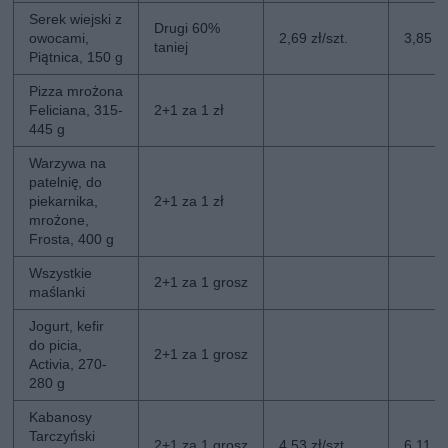
Serek wiejski z
Drugi 60%
owocami,
2,69 zł/szt.
3,85 zł
taniej
Piątnica, 150 g
Pizza mrożona
Feliciana, 315-
2+1 za 1 zł
445 g
Warzywa na
patelnię, do
piekarnika,
2+1 za 1 zł
mrożone,
Frosta, 400 g
Wszystkie
2+1 za 1 grosz
maślanki
Jogurt, kefir
do picia,
2+1 za 1 grosz
Activia, 270-
280 g
Kabanosy
Tarczyński
2+1 za 1 grosz
4,53 zł/szt.
6,11 zł