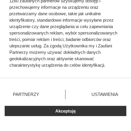
1160 zaufanych partnerów uzyskujemy dostęp i
przechowujemy informacje na urządzeniu oraz
przetwarzamy dane osobowe, takie jak unikalne
identyfikatory, standardowe informacje wysyłane przez
urządzenie czy dane przeglądania w celu zapewniania
spersonalizowanych reklam, wybór spersonalizowanych
treści, pomiar reklam i treści, badanie odbiorców oraz
ulepszanie usług. Za zgodą Użytkownika my i Zaufani
Partnerzy możemy używać dokładnych danych
geolokalizacyjnych oraz aktywnie skanować
charakterystykę urządzenia do celów identyfikacji.
Ponieważ cenimy Twoją prywatność, prosimy o zgodę na
korzystanie z tych technologii poprzez kliknięcie
„Akceptuję”. Zgoda jest dobrowolna i zawsze możesz ją
zmienić/wycofać klikając przycisk ustawień prywatności
PARTNERZY
USTAWIENIA
znajdujący się w lewym dolnym rogu strony
. Niektóre
rodzaje przetwarzania danych nie wymagają zgody
Akceptuję
użytkownika, ale masz prawo sprzeciwić się takiemu
przetwarzaniu. Preferencje będą miały zastosowania tylko
na tej witrynie.
Kat w spódnicy. Najokrutniejsza