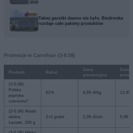
Takiej gazetki dawno nie było. Biedronka
rozdaje całe pakiety produktów
Promocje w Carrefour (3-8.08)
Cena
Cena 
Produkt
Rabat
promocyjna
promo
(3-5.08)
Polska
61%
4,99 zł/kg
12,99 
papryka
czerwona*
(3-5.08) Masło
ekstra,
2+2 gratis
2,99 zł/szt.
5,98 zł
Łaciate, 200 g
(3-5.08) Mleko