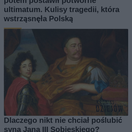
potem postawił potworne
ultimatum. Kulisy tragedii, która
wstrząsnęła Polską
Dlaczego nikt nie chciał poślubić
syna Jana III Sobieskiego?