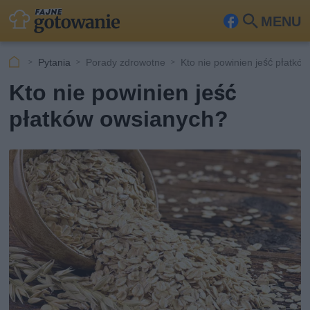
MENU
Fa
Szu
ceb
kaj
Pytania
Porady zdrowotne
Kto nie powinien jeść płatkó
ook
Kto nie powinien jeść
płatków owsianych?