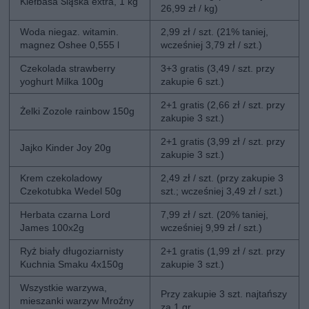
Kiełbasa Śląska extra, 1 kg
26,99 zł / kg)
Woda niegaz. witamin.
2,99 zł / szt. (21% taniej,
magnez Oshee 0,555 l
wcześniej 3,79 zł / szt.)
Czekolada strawberry
3+3 gratis (3,49 / szt. przy
yoghurt Milka 100g
zakupie 6 szt.)
2+1 gratis (2,66 zł / szt. przy
Żelki Zozole rainbow 150g
zakupie 3 szt.)
2+1 gratis (3,99 zł / szt. przy
Jajko Kinder Joy 20g
zakupie 3 szt.)
Krem czekoladowy
2,49 zł / szt. (przy zakupie 3
Czekotubka Wedel 50g
szt.; wcześniej 3,49 zł / szt.)
Herbata czarna Lord
7,99 zł / szt. (20% taniej,
James 100x2g
wcześniej 9,99 zł / szt.)
Ryż biały długoziarnisty
2+1 gratis (1,99 zł / szt. przy
Kuchnia Smaku 4x150g
zakupie 3 szt.)
Wszystkie warzywa,
Przy zakupie 3 szt. najtańszy
mieszanki warzyw Mroźny
za 1 gr