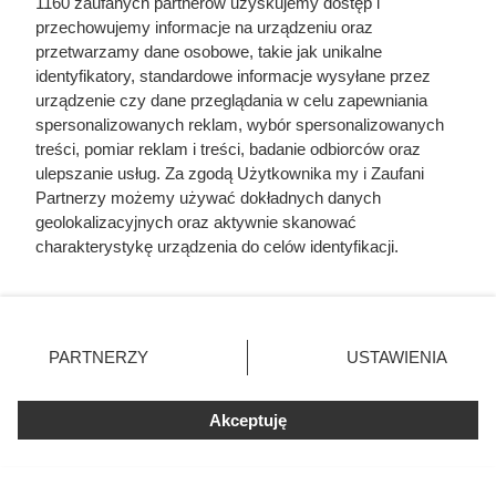
1160 zaufanych partnerów uzyskujemy dostęp i
przechowujemy informacje na urządzeniu oraz
przetwarzamy dane osobowe, takie jak unikalne
identyfikatory, standardowe informacje wysyłane przez
urządzenie czy dane przeglądania w celu zapewniania
spersonalizowanych reklam, wybór spersonalizowanych
treści, pomiar reklam i treści, badanie odbiorców oraz
ulepszanie usług. Za zgodą Użytkownika my i Zaufani
Nie harówka była najgorsza.
Partnerzy możemy używać dokładnych danych
Prawdziwy koszmar chłopek
geolokalizacyjnych oraz aktywnie skanować
charakterystykę urządzenia do celów identyfikacji.
zaczynał się po zamknięciu drzwi
Ponieważ cenimy Twoją prywatność, prosimy o zgodę na
domu
korzystanie z tych technologii poprzez kliknięcie
„Akceptuję”. Zgoda jest dobrowolna i zawsze możesz ją
zmienić/wycofać klikając przycisk ustawień prywatności
PARTNERZY
USTAWIENIA
znajdujący się w lewym dolnym rogu strony
. Niektóre
rodzaje przetwarzania danych nie wymagają zgody
Akceptuję
użytkownika, ale masz prawo sprzeciwić się takiemu
przetwarzaniu. Preferencje będą miały zastosowania tylko
na tej witrynie.