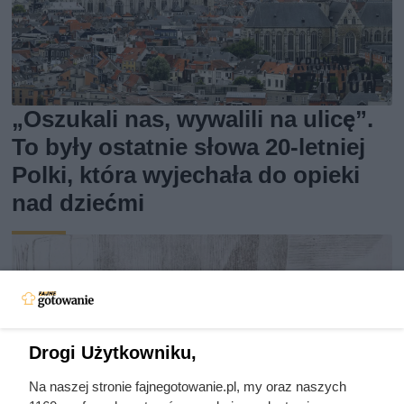
„Oszukali nas, wywalili na ulicę”.
To były ostatnie słowa 20-letniej
Polki, która wyjechała do opieki
nad dziećmi
Drogi Użytkowniku,
Na naszej stronie fajnegotowanie.pl, my oraz naszych