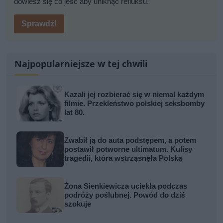
dowiesz się co jeść aby uniknąć refluksu.
Sprawdź!
Najpopularniejsze w tej chwili
Kazali jej rozbierać się w niemal każdym
filmie. Przekleństwo polskiej seksbomby
lat 80.
Zwabił ją do auta podstępem, a potem
postawił potworne ultimatum. Kulisy
tragedii, która wstrząsnęła Polską
Żona Sienkiewicza uciekła podczas
podróży poślubnej. Powód do dziś
szokuje