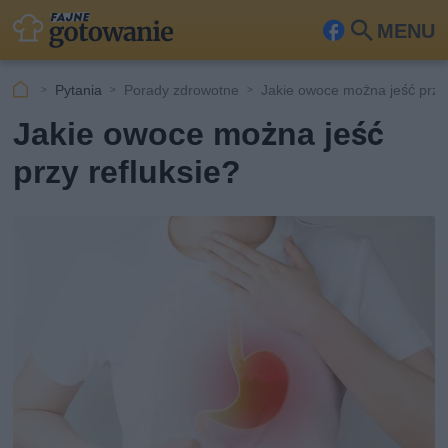
MENU
Fa
Szu
ceb
kaj
Pytania
Porady zdrowotne
Jakie owoce można jeść przy 
ook
Jakie owoce można jeść
przy refluksie?