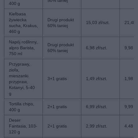
50% taniej
400 g
Kiełbasa
żywiecka
Drugi produkt
15,03 zł/szt.
21,48 z
sucha, Krakus,
60% taniej
460 g
Napój roślinny,
Drugi produkt
alpro Barista,
6,98 zł/szt.
9,98 zł
60% taniej
750 ml
Przyprawy,
zioła,
mieszanki
3+1 gratis
1,49 zł/szt.
1,98 zł
przypraw,
Kotanyi, 5-40
g
Tortilla chips,
2+1 gratis
6,99 zł/szt.
9,99 zł
400 g
Deser
Fantasia, 103-
2+1 gratis
2,99 zł/szt.
4,48 zł
120 g