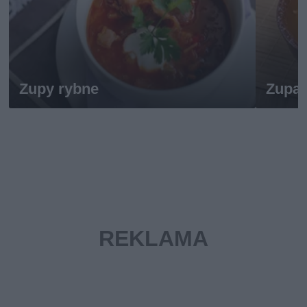
Zupy rybne
Zupa 