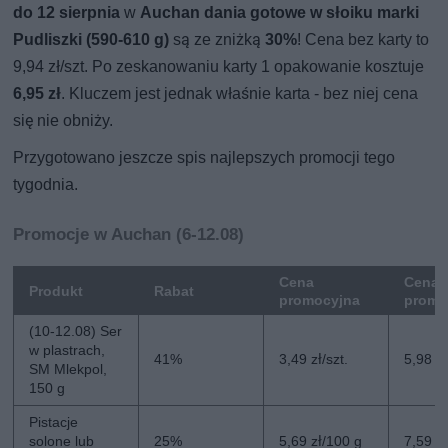
do 12 sierpnia
w
Auchan dania gotowe w słoiku marki
Pudliszki (590-610 g)
są ze zniżką
30%
! Cena bez karty to
9,94 zł/szt. Po zeskanowaniu karty 1 opakowanie kosztuje
6,95 zł
. Kluczem jest jednak właśnie karta - bez niej cena
się nie obniży.
Przygotowano jeszcze spis najlepszych promocji tego
tygodnia.
Promocje w Auchan (6-12.08)
Cena
Cena 
Produkt
Rabat
promocyjna
promo
(10-12.08) Ser
w plastrach,
41%
3,49 zł/szt.
5,98 zł
SM Mlekpol,
150 g
Pistacje
solone lub
25%
5,69 zł/100 g
7,59 z