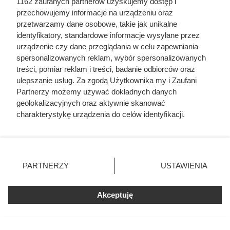
1162 zaufanych partnerów uzyskujemy dostęp i
przechowujemy informacje na urządzeniu oraz
przetwarzamy dane osobowe, takie jak unikalne
Herodot pisał o tym z
identyfikatory, standardowe informacje wysyłane przez
urządzenie czy dane przeglądania w celu zapewniania
przerażeniem. Każda kobieta
spersonalizowanych reklam, wybór spersonalizowanych
musiała zrobić to chociaż raz w
treści, pomiar reklam i treści, badanie odbiorców oraz
ulepszanie usług. Za zgodą Użytkownika my i Zaufani
życiu
Partnerzy możemy używać dokładnych danych
geolokalizacyjnych oraz aktywnie skanować
charakterystykę urządzenia do celów identyfikacji.
Ponieważ cenimy Twoją prywatność, prosimy o zgodę na
korzystanie z tych technologii poprzez kliknięcie
„Akceptuję”. Zgoda jest dobrowolna i zawsze możesz ją
zmienić/wycofać klikając przycisk ustawień prywatności
PARTNERZY
USTAWIENIA
znajdujący się w lewym dolnym rogu strony
. Niektóre
rodzaje przetwarzania danych nie wymagają zgody
Akceptuję
użytkownika, ale masz prawo sprzeciwić się takiemu
przetwarzaniu. Preferencje będą miały zastosowania tylko
na tej witrynie.