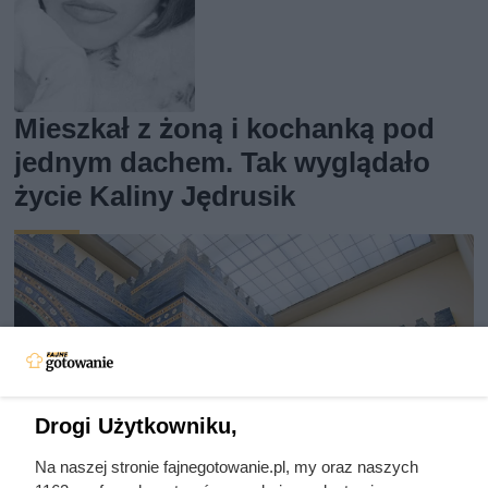
Mieszkał z żoną i kochanką pod
jednym dachem. Tak wyglądało
życie Kaliny Jędrusik
Drogi Użytkowniku,
Na naszej stronie fajnegotowanie.pl, my oraz naszych