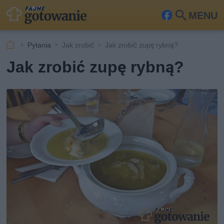
MENU
Fa
Szu
ceb
kaj
Pytania
Jak zrobić
Jak zrobić zupę rybną?
ook
Jak zrobić zupę rybną?