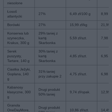
niesolone
Łosoś
27%
6,49 zł/100 g
8,99 z
atlantycki
Borówki
27%
15,99 zł/kg
21,99 
Konserwa lub
29% taniej z
szyneczka,
kartą
5,59 zł/szt.
7,98 zł
Krakus, 300 g
Skarbonka
Serek
30% taniej z
puszysty,
kartą
4,85 zł/szt.
6,95 zł
Tartare, 140 g
Skarbonka
Ciastka Jeżyki,
31% taniej
Goplana, 140
4,75 zł/szt.
6,98 zł
przy zakupie 2
g
Kabanosy
Drugi produkt
klasyczne, 300
9,74 zł/opak.
12,99 
50% taniej
g
Granola
Drugi produkt
OneDayMore,
10,86 zł/szt.
14,49 z