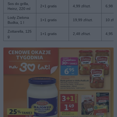
Sos do grilla,
2+1 gratis
4,99 zł/szt.
6,98 zł
Heinz, 220 ml
Lody Zielona
1+1 gratis
19,99 zł/szt.
10 zł/s
Budka, 1 l
Zottarella, 125
1+1 gratis
2,48 zł/szt.
4,95 zł
g