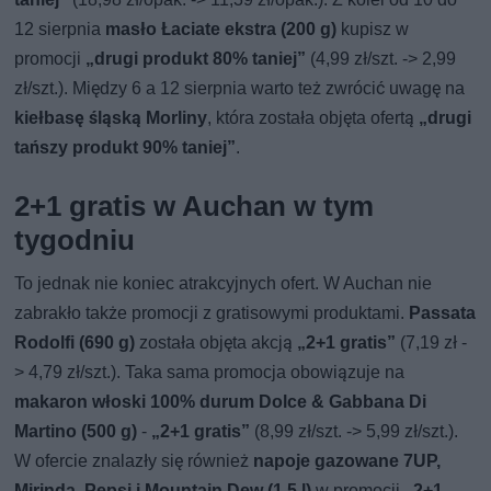
12 sierpnia
masło Łaciate ekstra (200 g)
kupisz w
promocji
„drugi produkt 80% taniej”
(4,99 zł/szt. -> 2,99
zł/szt.). Między 6 a 12 sierpnia warto też zwrócić uwagę na
kiełbasę śląską Morliny
, która została objęta ofertą
„drugi
tańszy produkt 90% taniej”
.
2+1 gratis w Auchan w tym
tygodniu
To jednak nie koniec atrakcyjnych ofert. W Auchan nie
zabrakło także promocji z gratisowymi produktami.
Passata
Rodolfi (690 g)
została objęta akcją
„2+1 gratis”
(7,19 zł -
> 4,79 zł/szt.). Taka sama promocja obowiązuje na
makaron włoski 100% durum Dolce & Gabbana Di
Martino (500 g)
-
„2+1 gratis”
(8,99 zł/szt. -> 5,99 zł/szt.).
W ofercie znalazły się również
napoje gazowane 7UP,
Mirinda, Pepsi i Mountain Dew (1,5 l)
w promocji
„2+1