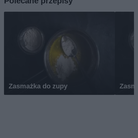
Polecane przepisy
Zasmażka do zupy
Zasma