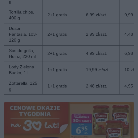
g
Tortilla chips,
2+1 gratis
6,99 zł/szt.
9,99 zł
400 g
Deser
Fantasia, 103-
2+1 gratis
2,99 zł/szt.
4,48 zł
120 g
Sos do grilla,
2+1 gratis
4,99 zł/szt.
6,98 zł
Heinz, 220 ml
Lody Zielona
1+1 gratis
19,99 zł/szt.
10 zł/s
Budka, 1 l
Zottarella, 125
1+1 gratis
2,48 zł/szt.
4,95 zł
g