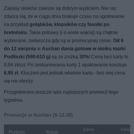
Zapasy słoików zawsze są dobrym wyjściem. Nie raz
zdarza się, że w ciągu dnia brakuje czasu na ugotowanie
na przykład
gołąbków, klopsików czy fasolki po
bretońsku
. Takie potrawy (i o wiele więcej) są chętnie
wybierane, zwłaszcza gdy są w promocyjnej cenie.
Od 6
do 12 sierpnia
w
Auchan dania gotowe w słoiku marki
Pudliszki (590-610 g)
są ze zniżką
30%
! Cena bez karty to
9,94 zł/szt. Po zeskanowaniu karty 1 opakowanie kosztuje
6,95 zł
. Kluczem jest jednak właśnie karta - bez niej cena
się nie obniży.
Przygotowano jeszcze spis najlepszych promocji tego
tygodnia.
Promocje w Auchan (6-12.08)
Cena
Cena 
Produkt
Rabat