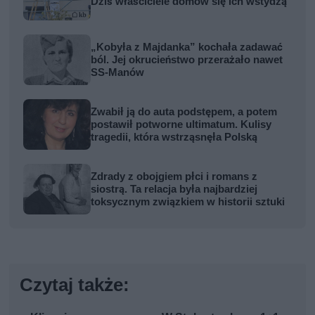
Dziś właściciele domów się ich wstydzą
„Kobyła z Majdanka” kochała zadawać
ból. Jej okrucieństwo przerażało nawet
SS-Manów
Zwabił ją do auta podstępem, a potem
postawił potworne ultimatum. Kulisy
tragedii, która wstrząsnęła Polską
Zdrady z obojgiem płci i romans z
siostrą. Ta relacja była najbardziej
toksycznym związkiem w historii sztuki
Czytaj także: