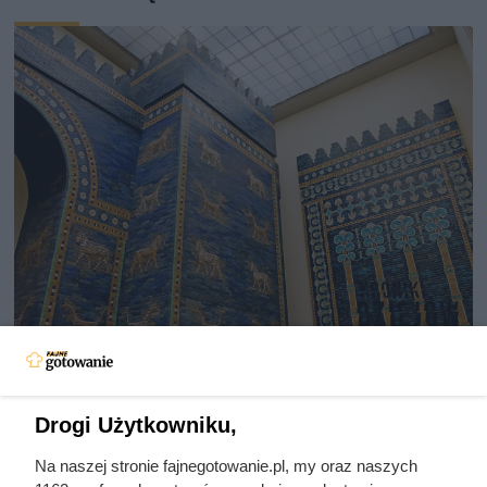
Herodot pisał o tym z
przerażeniem. Każda kobieta
musiała zrobić to chociaż raz w
Drogi Użytkowniku,
życiu
Na naszej stronie fajnegotowanie.pl, my oraz naszych