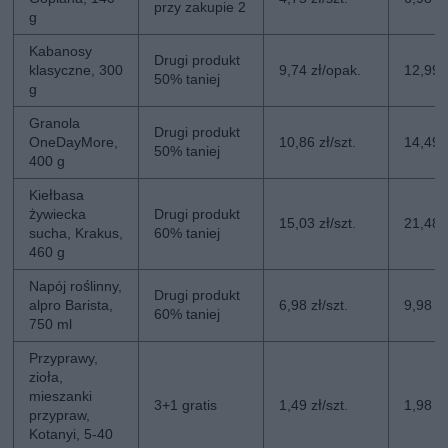
przy zakupie 2
g
Kabanosy
Drugi produkt
klasyczne, 300
9,74 zł/opak.
12,99 
50% taniej
g
Granola
Drugi produkt
OneDayMore,
10,86 zł/szt.
14,49 z
50% taniej
400 g
Kiełbasa
żywiecka
Drugi produkt
15,03 zł/szt.
21,48 z
sucha, Krakus,
60% taniej
460 g
Napój roślinny,
Drugi produkt
alpro Barista,
6,98 zł/szt.
9,98 zł
60% taniej
750 ml
Przyprawy,
zioła,
mieszanki
3+1 gratis
1,49 zł/szt.
1,98 zł
przypraw,
Kotanyi, 5-40