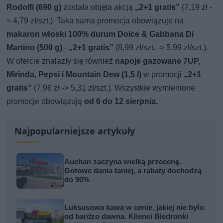
Rodolfi (690 g)
została objęta akcją
„2+1 gratis”
(7,19 zł -
> 4,79 zł/szt.). Taka sama promocja obowiązuje na
makaron włoski 100% durum Dolce & Gabbana Di
Martino (500 g)
-
„2+1 gratis”
(8,99 zł/szt. -> 5,99 zł/szt.).
W ofercie znalazły się również
napoje gazowane 7UP,
Mirinda, Pepsi i Mountain Dew (1,5 l)
w promocji
„2+1
gratis”
(7,96 zł -> 5,31 zł/szt.). Wszystkie wymienione
promocje obowiązują
od 6 do 12 sierpnia.
Najpopularniejsze artykuły
Auchan zaczyna wielką przecenę.
Gotowe dania taniej, a rabaty dochodzą
do 90%
Luksusowa kawa w cenie, jakiej nie było
od bardzo dawna. Klienci Biedronki