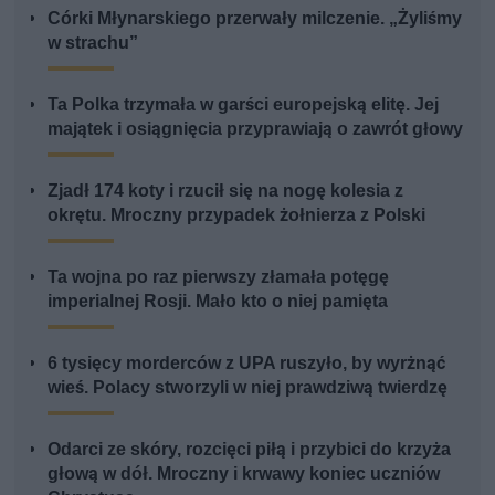
Córki Młynarskiego przerwały milczenie. „Żyliśmy
w strachu”
Ta Polka trzymała w garści europejską elitę. Jej
majątek i osiągnięcia przyprawiają o zawrót głowy
Zjadł 174 koty i rzucił się na nogę kolesia z
okrętu. Mroczny przypadek żołnierza z Polski
Ta wojna po raz pierwszy złamała potęgę
imperialnej Rosji. Mało kto o niej pamięta
6 tysięcy morderców z UPA ruszyło, by wyrżnąć
wieś. Polacy stworzyli w niej prawdziwą twierdzę
Odarci ze skóry, rozcięci piłą i przybici do krzyża
głową w dół. Mroczny i krwawy koniec uczniów