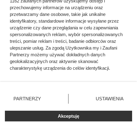
1162 zaufanych partnerów uzyskujemy dostęp i
przechowujemy informacje na urządzeniu oraz
przetwarzamy dane osobowe, takie jak unikalne
identyfikatory, standardowe informacje wysyłane przez
urządzenie czy dane przeglądania w celu zapewniania
spersonalizowanych reklam, wybór spersonalizowanych
treści, pomiar reklam i treści, badanie odbiorców oraz
ulepszanie usług. Za zgodą Użytkownika my i Zaufani
Partnerzy możemy używać dokładnych danych
geolokalizacyjnych oraz aktywnie skanować
charakterystykę urządzenia do celów identyfikacji.
Ponieważ cenimy Twoją prywatność, prosimy o zgodę na
korzystanie z tych technologii poprzez kliknięcie
„Akceptuję”. Zgoda jest dobrowolna i zawsze możesz ją
zmienić/wycofać klikając przycisk ustawień prywatności
Dlaczego nikt nie chciał poślubić
PARTNERZY
USTAWIENIA
znajdujący się w lewym dolnym rogu strony
. Niektóre
syna Jana III Sobieskiego?
rodzaje przetwarzania danych nie wymagają zgody
Odpowiedź zaskakuje
Akceptuję
użytkownika, ale masz prawo sprzeciwić się takiemu
przetwarzaniu. Preferencje będą miały zastosowania tylko
na tej witrynie.