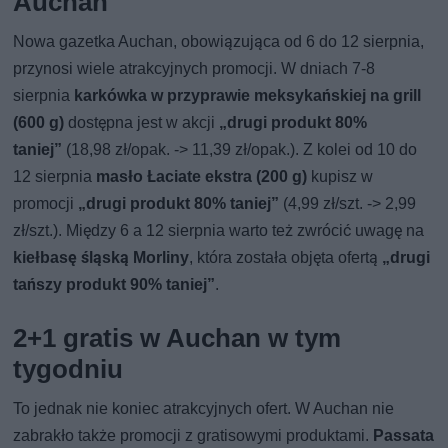
Auchan
Nowa gazetka Auchan, obowiązująca od 6 do 12 sierpnia,
przynosi wiele atrakcyjnych promocji. W dniach 7-8
sierpnia
karkówka w przyprawie meksykańskiej na grill
(600 g)
dostępna jest w akcji
„drugi produkt 80%
taniej”
(18,98 zł/opak. -> 11,39 zł/opak.). Z kolei od 10 do
12 sierpnia
masło Łaciate ekstra (200 g)
kupisz w
promocji
„drugi produkt 80% taniej”
(4,99 zł/szt. -> 2,99
zł/szt.). Między 6 a 12 sierpnia warto też zwrócić uwagę na
kiełbasę śląską Morliny
, która została objęta ofertą
„drugi
tańszy produkt 90% taniej”
.
2+1 gratis w Auchan w tym
tygodniu
To jednak nie koniec atrakcyjnych ofert. W Auchan nie
zabrakło także promocji z gratisowymi produktami.
Passata