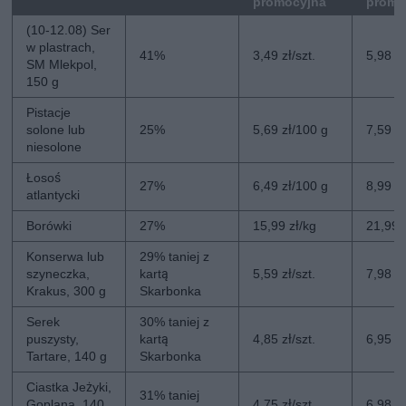
promocyjna
promo
(10-12.08) Ser
w plastrach,
41%
3,49 zł/szt.
5,98 zł
SM Mlekpol,
150 g
Pistacje
solone lub
25%
5,69 zł/100 g
7,59 z
niesolone
Łosoś
27%
6,49 zł/100 g
8,99 z
atlantycki
Borówki
27%
15,99 zł/kg
21,99 
Konserwa lub
29% taniej z
szyneczka,
kartą
5,59 zł/szt.
7,98 zł
Krakus, 300 g
Skarbonka
Serek
30% taniej z
puszysty,
kartą
4,85 zł/szt.
6,95 zł
Tartare, 140 g
Skarbonka
Ciastka Jeżyki,
31% taniej
Goplana, 140
4,75 zł/szt.
6,98 zł