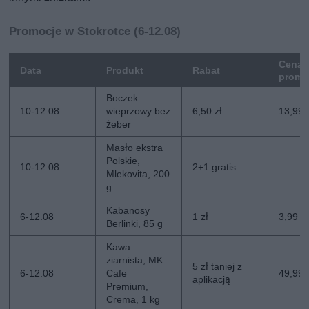
Promocje w Stokrotce (6-12.08)
Cena
Data
Produkt
Rabat
promo
Boczek
10-12.08
wieprzowy bez
6,50 zł
13,99 
żeber
Masło ekstra
Polskie,
10-12.08
2+1 gratis
Mlekovita, 200
g
Kabanosy
6-12.08
1 zł
3,99 zł
Berlinki, 85 g
Kawa
ziarnista, MK
5 zł taniej z
6-12.08
Cafe
49,99 z
aplikacją
Premium,
Crema, 1 kg