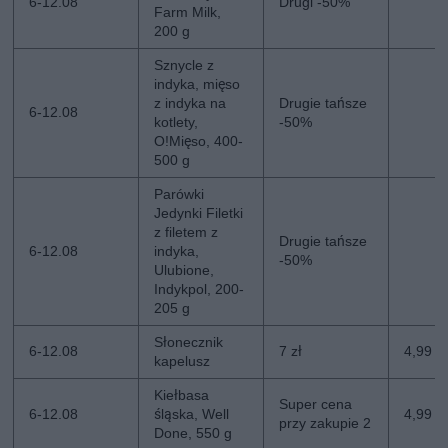
6-12.08
Drugi -50%
Farm Milk,
200 g
Sznycle z
indyka, mięso
z indyka na
Drugie tańsze
6-12.08
kotlety,
-50%
O!Mięso, 400-
500 g
Parówki
Jedynki Filetki
z filetem z
Drugie tańsze
6-12.08
indyka,
-50%
Ulubione,
Indykpol, 200-
205 g
Słonecznik
6-12.08
7 zł
4,99 zł
kapelusz
Kiełbasa
Super cena
6-12.08
śląska, Well
4,99 z
przy zakupie 2
Done, 550 g