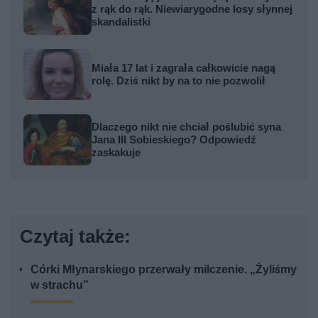
z rąk do rąk. Niewiarygodne losy słynnej
skandalistki
Miała 17 lat i zagrała całkowicie nagą
rolę. Dziś nikt by na to nie pozwolił
Dlaczego nikt nie chciał poślubić syna
Jana III Sobieskiego? Odpowiedź
zaskakuje
Czytaj także:
Córki Młynarskiego przerwały milczenie. „Żyliśmy
w strachu”