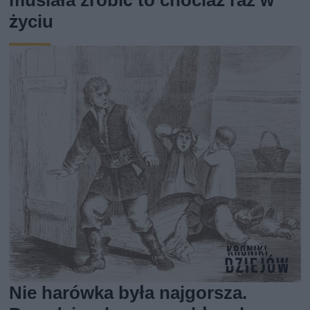
musiała zrobić to chociaż raz w
życiu
Nie harówka była najgorsza.