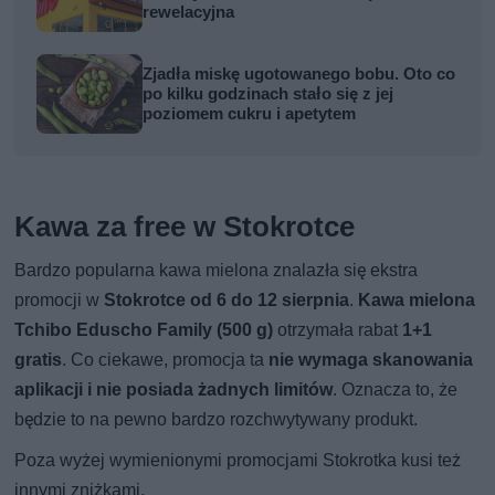
rewelacyjna
Zjadła miskę ugotowanego bobu. Oto co
po kilku godzinach stało się z jej
poziomem cukru i apetytem
Kawa za free w Stokrotce
Bardzo popularna kawa mielona znalazła się ekstra
promocji w
Stokrotce od 6 do 12 sierpnia
.
Kawa mielona
Tchibo Eduscho Family (500 g)
otrzymała rabat
1+1
gratis
. Co ciekawe, promocja ta
nie wymaga skanowania
aplikacji i nie posiada żadnych limitów
. Oznacza to, że
będzie to na pewno bardzo rozchwytywany produkt.
Poza wyżej wymienionymi promocjami Stokrotka kusi też
innymi zniżkami.