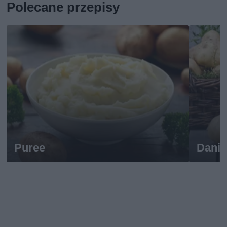
Polecane przepisy
Puree
Dania