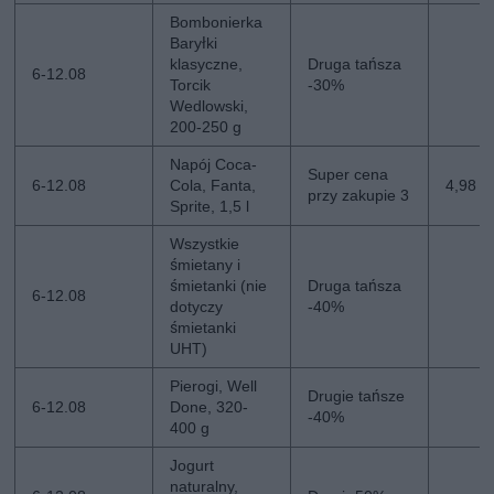
Bombonierka
Baryłki
klasyczne,
Druga tańsza
6-12.08
Torcik
-30%
Wedlowski,
200-250 g
Napój Coca-
Super cena
6-12.08
Cola, Fanta,
4,98 zł
przy zakupie 3
Sprite, 1,5 l
Wszystkie
śmietany i
śmietanki (nie
Druga tańsza
6-12.08
dotyczy
-40%
śmietanki
UHT)
Pierogi, Well
Drugie tańsze
6-12.08
Done, 320-
-40%
400 g
Jogurt
naturalny,