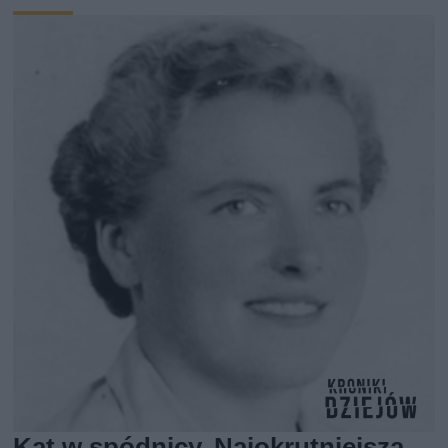
Kat w spódnicy. Najokrutniejsza