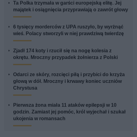
Ta Polka trzymała w garści europejską elitę. Jej
majątek i osiągnięcia przyprawiają o zawrót głowy
6 tysięcy morderców z UPA ruszyło, by wyrżnąć
wieś. Polacy stworzyli w niej prawdziwą twierdzę
Zjadł 174 koty i rzucił się na nogę kolesia z
okrętu. Mroczny przypadek żołnierza z Polski
Odarci ze skóry, rozcięci piłą i przybici do krzyża
głową w dół. Mroczny i krwawy koniec uczniów
Chrystusa
Pierwsza żona miała 11 ataków epilepsji w 10
godzin. Zamiast jej pomóc, król wyjechał i szukał
ukojenia w romansach