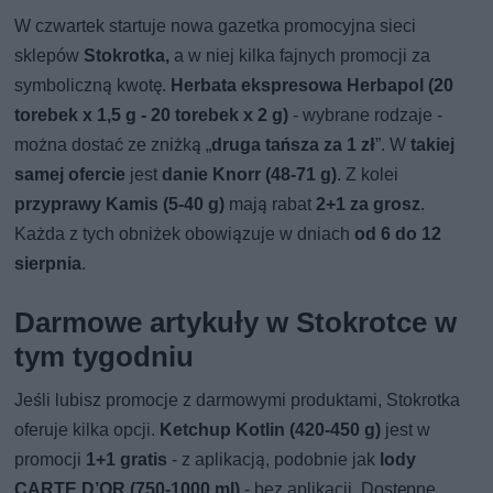
W czwartek startuje nowa gazetka promocyjna sieci
sklepów
Stokrotka,
a w niej kilka fajnych promocji za
symboliczną kwotę.
Herbata ekspresowa Herbapol (20
torebek x 1,5 g - 20 torebek x 2 g)
- wybrane rodzaje -
można dostać ze zniżką „
druga tańsza za 1 zł
”. W
takiej
samej ofercie
jest
danie Knorr (48-71 g)
. Z kolei
przyprawy Kamis (5-40 g)
mają rabat
2+1 za grosz
.
Każda z tych obniżek obowiązuje w dniach
od 6 do 12
sierpnia
.
Darmowe artykuły w Stokrotce w
tym tygodniu
Jeśli lubisz promocje z darmowymi produktami, Stokrotka
oferuje kilka opcji.
Ketchup Kotlin (420-450 g)
jest w
promocji
1+1 gratis
- z aplikacją, podobnie jak
lody
CARTE D’OR (750-1000 ml)
- bez aplikacji. Dostępne