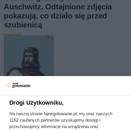
Auschwitz. Odtajnione zdjęcia
pokazują, co działo się przed
szubienicą
Drogi Użytkowniku,
Na naszej stronie fajnegotowanie.pl, my oraz naszych
1162 zaufanych partnerów uzyskujemy dostęp i
Najgorszy rok w życiu Mieszka II!
przechowujemy informacje na urządzeniu oraz