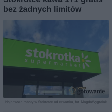
bez żadnych limitów
Najnowsze rabaty w Stokrotce od czwartku, fot. MagdaWygralak