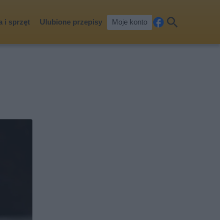
 i sprzęt
Ulubione przepisy
Moje konto
Fa
Szu
ceb
kaj
ook