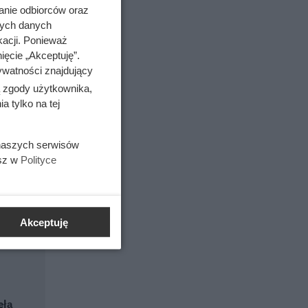
anie odbiorców oraz
nych danych
kacji. Ponieważ
ięcie „Akceptuję”.
ywatności znajdujący
ą zgody użytkownika,
 tylko na tej
 naszych serwisów
esz w
Polityce
Akceptuję
ęła