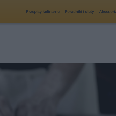
Przepisy kulinarne
Poradniki i diety
Akcesoria