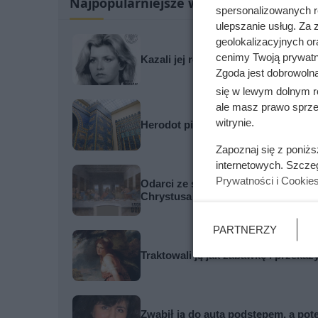
Najpopularniejsze w tej chwili
spersonalizowanych re
ulepszanie usług. Za
geolokalizacyjnych or
cenimy Twoją prywatno
Kazali jej rozbierać się w niemal k
Zgoda jest dobrowoln
się w lewym dolnym r
ale masz prawo sprzec
witrynie.
Herodot pisał o tym z przerażeniem
Zapoznaj się z poniż
internetowych. Szcze
Prywatności i Cookie
Odarci ze skóry, rozcięci piłą i pr
Chrystusa
PARTNERZY
Traktowali ją jak zabawkę i przekaz
Zwabił ją do auta podstępem, a pot