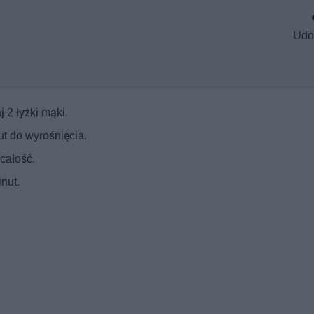
Udo
 2 łyżki mąki.
t do wyrośnięcia.
całość.
nut.