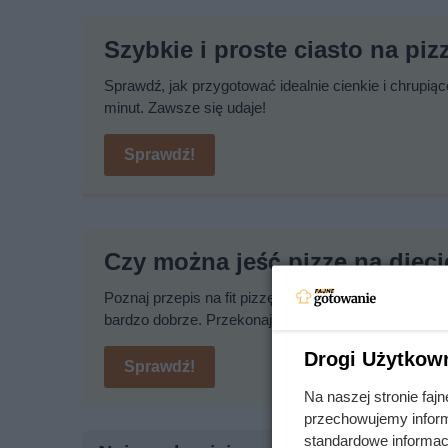
Szybkie i proste ciasto na piz
Sprawdź, jak przygotować idealnie cienkie i chrupiąc
minut. Zawsze się udaje!
Sprawdź!
Czy można jeść pizzę na diec
Poznaj przepis na fit pizzę. Jest to zdrowsza wersj
bardzo dobrze. Przekonaj się sam!
Drogi Użytkow
Sprawdź!
Na naszej stronie fa
przechowujemy informa
standardowe informac