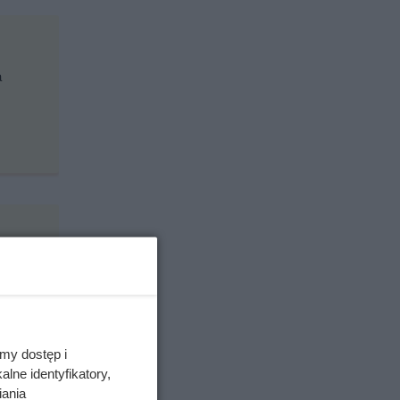
a
uje
my dostęp i
lne identyfikatory,
iania