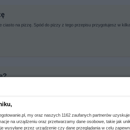
zę
e ciasto na pizzę. Spód do pizzy z tego przepisu przygotujesz w kilk
ie?
a tradycyjnej pizzy. Choć parę składników zostało zmienionych, smak
niku,
jnegotowanie.pl, my oraz naszych 1162 zaufanych partnerów uzyskuje
cje na urządzeniu oraz przetwarzamy dane osobowe, takie jak unika
je wysyłane przez urządzenie czy dane przeglądania w celu zapewn