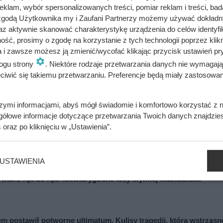
klam, wybór spersonalizowanych treści, pomiar reklam i treści, bad
 zgodą Użytkownika my i Zaufani Partnerzy możemy używać dokład
az aktywnie skanować charakterystykę urządzenia do celów identyfi
ść, prosimy o zgodę na korzystanie z tych technologii poprzez klikn
ażdym filmie. Przekleństwo polskiej seksbomby lat 80.
a i zawsze możesz ją zmienić/wycofać klikając przycisk ustawień pr
ogu strony
. Niektóre rodzaje przetwarzania danych nie wymagaj
iwić się takiemu przetwarzaniu. Preferencje będą miały zastosowania
. Każda kobieta musiała zrobić to chociaż raz w życiu
szymi informacjami, abyś mógł świadomie i komfortowo korzystać z
gółowe informacje dotyczące przetwarzania Twoich danych znajdzi
s
oraz po kliknięciu w „Ustawienia”.
zybici do krzyża głową w dół. Mroczny i krwawy koniec uczniów
USTAWIENIA
ywali z rąk do rąk. Niewiarygodne losy słynnej skandalistki
em postawił potworne ultimatum. Kulisy tragedii, która wstrząsn