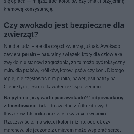
się opłaca — miąższ traci kolor, świeży smak i przyjemną,
kremową konsystencję.
Czy awokado jest bezpieczne dla
zwierząt?
Nie dla ludzi – ale dla części zwierząt już tak. Awokado
zawiera
persin
– naturalny związek, który dla człowieka
zwykle nie stanowi zagrożenia, za to może być toksyczny
m.in. dla ptaków, królików, kotów, psów czy koni. Dlatego
lepiej nie częstować nim pupila, nawet jeśli patrzy na
Ciebie tym „jeszcze kawałeczek” spojrzeniem.
Na pytanie „czy warto jeść awokado?” odpowiadamy
zdecydowanie: tak
– to świetne źródło zdrowych
tłuszczów, błonnika oraz wielu ważnych witamin.
Rzeczywiście, ma więcej kalorii niż np. ogórek czy
marchew, ale jedzone z umiarem może wspierać serce,