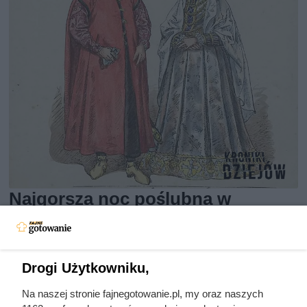
Najgorsza noc poślubna w
dziejach Wawelu. Batory zrobił to
tylko trzy razy
Drogi Użytkowniku,
Na naszej stronie fajnegotowanie.pl, my oraz naszych