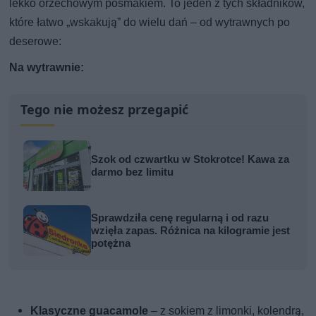
lekko orzechowym posmakiem. To jeden z tych składników,
które łatwo „wskakują” do wielu dań – od wytrawnych po
deserowe:
Na wytrawnie:
Tego nie możesz przegapić
Szok od czwartku w Stokrotce! Kawa za
darmo bez limitu
Sprawdziła cenę regularną i od razu
wzięła zapas. Różnica na kilogramie jest
potężna
Klasyczne guacamole
– z sokiem z limonki, kolendrą,