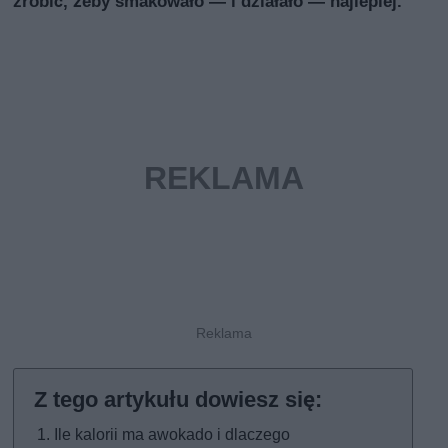
zrobić, żeby smakowało — i działało — najlepiej.
Ile kalorii ma awokado i dlaczego