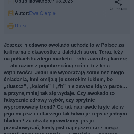
Opublikowano:
07.08.2026
Udostępnij
Autor:
Ewa Cierpiał
Drukuj
Jeszcze niedawno awokado uchodziło w Polsce za
kulinarną ciekawostkę z dalekich stron. Teraz leży
na półkach każdego marketu i robi zawrotną karierę
— ale razem z popularnością rośnie też lista
wątpliwości. Jedni nie wyobrażają sobie bez niego
śniadania, inni omijają je szerokim łukiem, bo
„tłuszcz”, „kalorie” i „fit” nie zawsze idą w parze…
a przynajmniej tak się wydaje. Czy awokado to
faktycznie zdrowy wybór, czy sprytnie
wypromowany trend? Co tak naprawdę kryje się w
jego miąższu i dlaczego tak łatwo je zepsuć jednym
błędem? Za chwilę sprawdzimy, jak je
przechowywać, kiedy jest najlepsze i co z niego