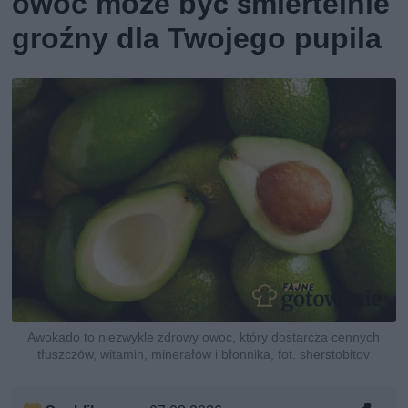
owoc może być śmiertelnie
groźny dla Twojego pupila
Awokado to niezwykle zdrowy owoc, który dostarcza cennych
tłuszczów, witamin, minerałów i błonnika, fot. sherstobitov