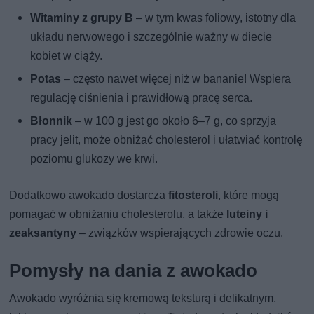
Witaminy z grupy B
– w tym kwas foliowy, istotny dla
układu nerwowego i szczególnie ważny w diecie
kobiet w ciąży.
Potas
– często nawet więcej niż w bananie! Wspiera
regulację ciśnienia i prawidłową pracę serca.
Błonnik
– w 100 g jest go około 6–7 g, co sprzyja
pracy jelit, może obniżać cholesterol i ułatwiać kontrolę
poziomu glukozy we krwi.
Dodatkowo awokado dostarcza
fitosteroli
, które mogą
pomagać w obniżaniu cholesterolu, a także
luteiny i
zeaksantyny
– związków wspierających zdrowie oczu.
Pomysły na dania z awokado
Awokado wyróżnia się kremową teksturą i delikatnym,