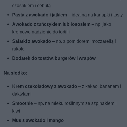
czosnkiem i cebulą
Pasta z awokado i jajkiem
– idealna na kanapki i tosty
Awokado z tuńczykiem lub łososiem
– np. jako
kremowe nadzienie do tortilli
Sałatki z awokado
– np. z pomidorem, mozzarellą i
rukolą
Dodatek do tostów, burgerów i wrapów
Na słodko:
Krem czekoladowy z awokado
– z kakao, bananem i
daktylami
Smoothie
– np. na mleku roślinnym ze szpinakiem i
kiwi
Mus z awokado i mango