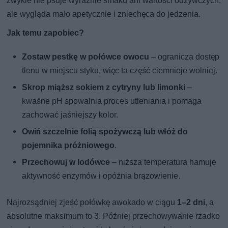
zwykle nie psuje wyraźnie smaku ani wartości odżywczych,
ale wygląda mało apetycznie i zniechęca do jedzenia.
Jak temu zapobiec?
Zostaw pestkę w połówce owocu
– ogranicza dostęp
tlenu w miejscu styku, więc ta część ciemnieje wolniej.
Skrop miąższ sokiem z cytryny lub limonki
–
kwaśne pH spowalnia proces utleniania i pomaga
zachować jaśniejszy kolor.
Owiń szczelnie folią spożywczą lub włóż do
pojemnika próżniowego
.
Przechowuj w lodówce
– niższa temperatura hamuje
aktywność enzymów i opóźnia brązowienie.
Najrozsądniej zjeść połówkę awokado w ciągu
1–2 dni
, a
absolutne maksimum to 3. Później przechowywanie rzadko