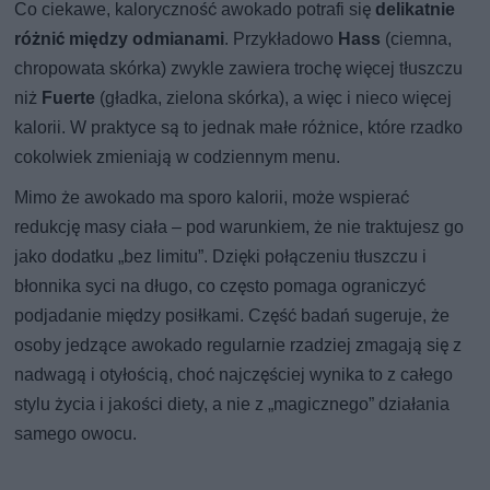
Co ciekawe, kaloryczność awokado potrafi się
delikatnie
różnić między odmianami
. Przykładowo
Hass
(ciemna,
chropowata skórka) zwykle zawiera trochę więcej tłuszczu
niż
Fuerte
(gładka, zielona skórka), a więc i nieco więcej
kalorii. W praktyce są to jednak małe różnice, które rzadko
cokolwiek zmieniają w codziennym menu.
Mimo że awokado ma sporo kalorii, może wspierać
redukcję masy ciała – pod warunkiem, że nie traktujesz go
jako dodatku „bez limitu”. Dzięki połączeniu tłuszczu i
błonnika syci na długo, co często pomaga ograniczyć
podjadanie między posiłkami. Część badań sugeruje, że
osoby jedzące awokado regularnie rzadziej zmagają się z
nadwagą i otyłością, choć najczęściej wynika to z całego
stylu życia i jakości diety, a nie z „magicznego” działania
samego owocu.