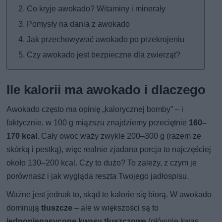
Co kryje awokado? Witaminy i minerały
Pomysły na dania z awokado
Jak przechowywać awokado po przekrojeniu
Czy awokado jest bezpieczne dla zwierząt?
Ile kalorii ma awokado i dlaczego
Awokado często ma opinię „kalorycznej bomby” – i
faktycznie, w 100 g miąższu znajdziemy przeciętnie
160–
170 kcal
. Cały owoc waży zwykle 200–300 g (razem ze
skórką i pestką), więc realnie zjadana porcja to najczęściej
około 130–200 kcal. Czy to dużo? To zależy, z czym je
porównasz i jak wygląda reszta Twojego jadłospisu.
Ważne jest jednak to, skąd te kalorie się biorą. W awokado
dominują
tłuszcze
– ale w większości są to
jednonienasycone kwasy tłuszczowe
(głównie kwas