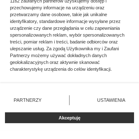
1162 zaufanych partnerów uzyskujemy dostęp i
przechowujemy informacje na urządzeniu oraz
przetwarzamy dane osobowe, takie jak unikalne
identyfikatory, standardowe informacje wysyłane przez
urządzenie czy dane przeglądania w celu zapewniania
spersonalizowanych reklam, wybór spersonalizowanych
treści, pomiar reklam i treści, badanie odbiorców oraz
ulepszanie usług. Za zgodą Użytkownika my i Zaufani
Partnerzy możemy używać dokładnych danych
geolokalizacyjnych oraz aktywnie skanować
charakterystykę urządzenia do celów identyfikacji.
Ponieważ cenimy Twoją prywatność, prosimy o zgodę na
korzystanie z tych technologii poprzez kliknięcie
„Akceptuję”. Zgoda jest dobrowolna i zawsze możesz ją
Nie harówka była najgorsza.
zmienić/wycofać klikając przycisk ustawień prywatności
Prawdziwy koszmar chłopek
PARTNERZY
USTAWIENIA
znajdujący się w lewym dolnym rogu strony
. Niektóre
zaczynał się po zamknięciu drzwi
rodzaje przetwarzania danych nie wymagają zgody
Akceptuję
użytkownika, ale masz prawo sprzeciwić się takiemu
domu
przetwarzaniu. Preferencje będą miały zastosowania tylko
na tej witrynie.