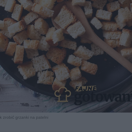
k zrobić grzanki na patelni