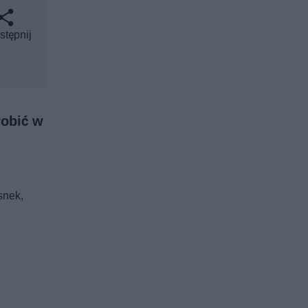
stępnij
robić w
snek,