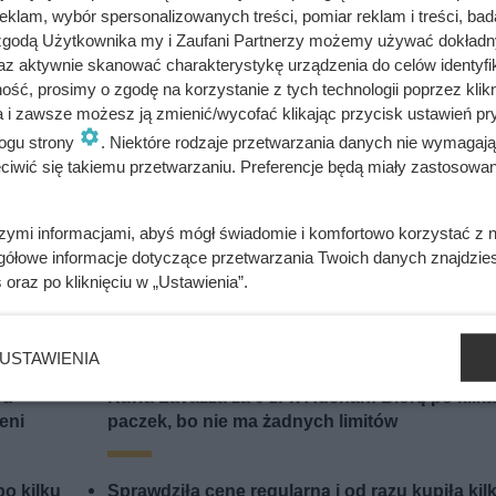
klam, wybór spersonalizowanych treści, pomiar reklam i treści, bad
 zgodą Użytkownika my i Zaufani Partnerzy możemy używać dokład
 podróży poślubnej. Powód do dziś szokuje
az aktywnie skanować charakterystykę urządzenia do celów identyfi
ść, prosimy o zgodę na korzystanie z tych technologii poprzez klikn
a i zawsze możesz ją zmienić/wycofać klikając przycisk ustawień pr
ogu strony
. Niektóre rodzaje przetwarzania danych nie wymagaj
iostrą. Ta relacja była najbardziej toksycznym związkiem w histo
iwić się takiemu przetwarzaniu. Preferencje będą miały zastosowania
szymi informacjami, abyś mógł świadomie i komfortowo korzystać z
gółowe informacje dotyczące przetwarzania Twoich danych znajdzi
s
oraz po kliknięciu w „Ustawienia”.
USTAWIENIA
od
Kawa Lavazza za 0 zł w Auchan! Biorą po kilk
eni
paczek, bo nie ma żadnych limitów
o kilku
Sprawdziła cenę regularną i od razu kupiła kil