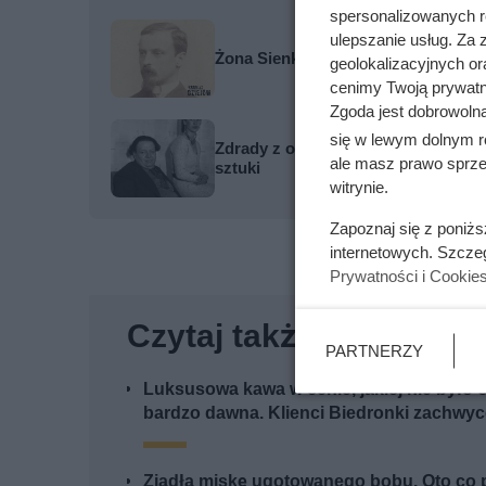
spersonalizowanych re
ulepszanie usług. Za
Żona Sienkiewicza uciekła podczas
geolokalizacyjnych or
cenimy Twoją prywatno
Zgoda jest dobrowoln
się w lewym dolnym r
Zdrady z obojgiem płci i romans z s
ale masz prawo sprzec
sztuki
witrynie.
Zapoznaj się z poniż
internetowych. Szcze
Prywatności i Cookie
Czytaj także:
PARTNERZY
Luksusowa kawa w cenie, jakiej nie było 
bardzo dawna. Klienci Biedronki zachwyc
Zjadła miskę ugotowanego bobu. Oto co p