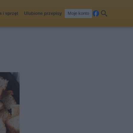
 i sprzęt
Ulubione przepisy
Moje konto
Fa
Szu
ceb
kaj
ook