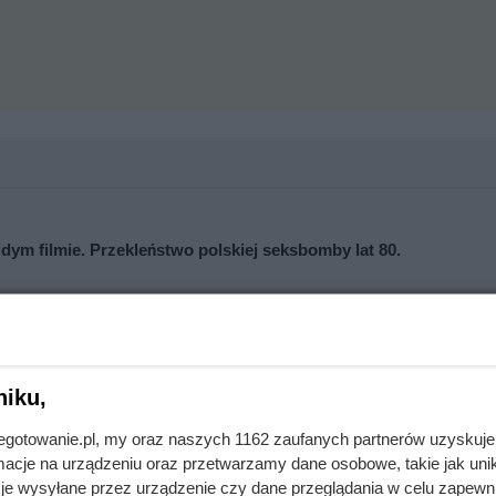
ażdym filmie. Przekleństwo polskiej seksbomby lat 80.
adzorczyni Auschwitz przed egzekucją wykrzyknęła „Niech żyje
niku,
jnegotowanie.pl, my oraz naszych 1162 zaufanych partnerów uzyskuje
em postawił potworne ultimatum. Kulisy tragedii, która wstrząsn
cje na urządzeniu oraz przetwarzamy dane osobowe, takie jak unika
je wysyłane przez urządzenie czy dane przeglądania w celu zapewn