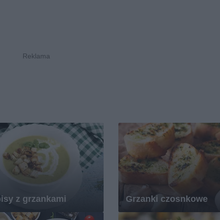
isy z grzankami
Grzanki czosnkowe