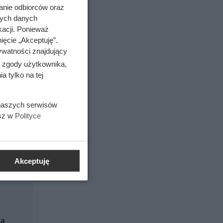
anie odbiorców oraz
nych danych
kacji. Ponieważ
ięcie „Akceptuję”.
ywatności znajdujący
ą zgody użytkownika,
rii
 tylko na tej
 naszych serwisów
esz w
Polityce
Akceptuję
a
ka