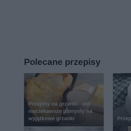
Polecane przepisy
Przepisy na grzanki - oto
najciekawsze pomysły na
wyjątkowe grzanki
Przep