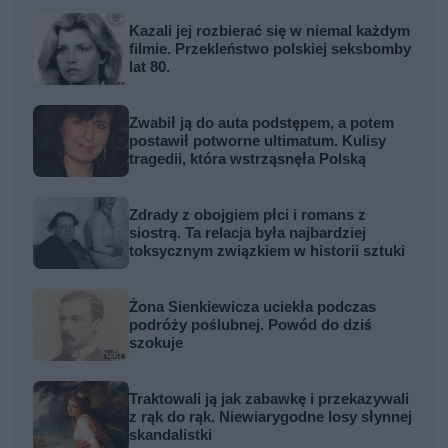
Kazali jej rozbierać się w niemal każdym
filmie. Przekleństwo polskiej seksbomby
lat 80.
Zwabił ją do auta podstępem, a potem
postawił potworne ultimatum. Kulisy
tragedii, która wstrząsnęła Polską
Zdrady z obojgiem płci i romans z
siostrą. Ta relacja była najbardziej
toksycznym związkiem w historii sztuki
Żona Sienkiewicza uciekła podczas
podróży poślubnej. Powód do dziś
szokuje
Traktowali ją jak zabawkę i przekazywali
z rąk do rąk. Niewiarygodne losy słynnej
skandalistki