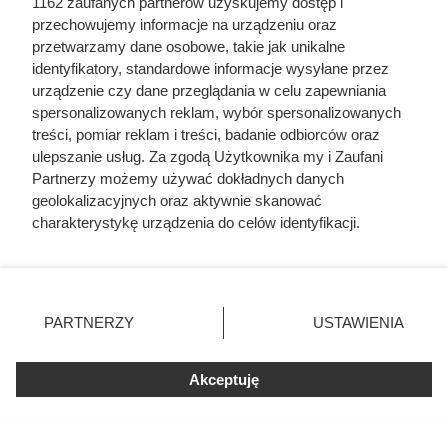
1162 zaufanych partnerów uzyskujemy dostęp i
przechowujemy informacje na urządzeniu oraz
przetwarzamy dane osobowe, takie jak unikalne
identyfikatory, standardowe informacje wysyłane przez
urządzenie czy dane przeglądania w celu zapewniania
spersonalizowanych reklam, wybór spersonalizowanych
treści, pomiar reklam i treści, badanie odbiorców oraz
ulepszanie usług. Za zgodą Użytkownika my i Zaufani
Partnerzy możemy używać dokładnych danych
geolokalizacyjnych oraz aktywnie skanować
charakterystykę urządzenia do celów identyfikacji.
Ponieważ cenimy Twoją prywatność, prosimy o zgodę na
korzystanie z tych technologii poprzez kliknięcie
„Akceptuję”. Zgoda jest dobrowolna i zawsze możesz ją
zmienić/wycofać klikając przycisk ustawień prywatności
PARTNERZY
USTAWIENIA
znajdujący się w lewym dolnym rogu strony
. Niektóre
rodzaje przetwarzania danych nie wymagają zgody
Nie harówka była najgorsza.
Akceptuję
użytkownika, ale masz prawo sprzeciwić się takiemu
Prawdziwy koszmar chłopek
przetwarzaniu. Preferencje będą miały zastosowania tylko
zaczynał się po zamknięciu drzwi
na tej witrynie.