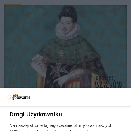
Sprowadzał prostytutki na Wawel,
byle uciec przed starszą o 30 lat
Anną. Ten polski król był wielką
Drogi Użytkowniku,
porażką
Na naszej stronie fajnegotowanie.pl, my oraz naszych