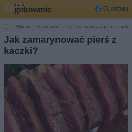
MENU
Fa
Szu
ceb
kaj
Pytania
Przyprawianie
Jak zamarynować pierś z kaczki?
ook
Jak zamarynować pierś z
kaczki?