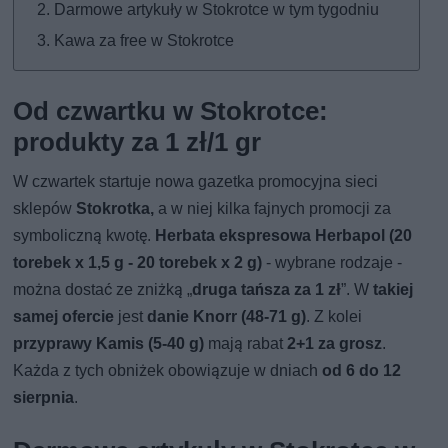
Darmowe artykuły w Stokrotce w tym tygodniu
Kawa za free w Stokrotce
Od czwartku w Stokrotce:
produkty za 1 zł/1 gr
W czwartek startuje nowa gazetka promocyjna sieci
sklepów
Stokrotka,
a w niej kilka fajnych promocji za
symboliczną kwotę.
Herbata ekspresowa Herbapol (20
torebek x 1,5 g - 20 torebek x 2 g)
- wybrane rodzaje -
można dostać ze zniżką „
druga tańsza za 1 zł
”. W
takiej
samej ofercie
jest
danie Knorr (48-71 g)
. Z kolei
przyprawy Kamis (5-40 g)
mają rabat
2+1 za grosz
.
Każda z tych obniżek obowiązuje w dniach
od 6 do 12
sierpnia
.