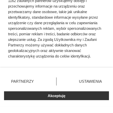
1162 zaufanych partnerów uzyskujemy dostęp i
przechowujemy informacje na urządzeniu oraz
przetwarzamy dane osobowe, takie jak unikalne
identyfikatory, standardowe informacje wysyłane przez
urządzenie czy dane przeglądania w celu zapewniania
spersonalizowanych reklam, wybór spersonalizowanych
treści, pomiar reklam i treści, badanie odbiorców oraz
ulepszanie usług. Za zgodą Użytkownika my i Zaufani
Partnerzy możemy używać dokładnych danych
geolokalizacyjnych oraz aktywnie skanować
charakterystykę urządzenia do celów identyfikacji.
Ponieważ cenimy Twoją prywatność, prosimy o zgodę na
korzystanie z tych technologii poprzez kliknięcie
„Akceptuję”. Zgoda jest dobrowolna i zawsze możesz ją
Mąż ją zdradzał i zaraził kiłą, a
zmienić/wycofać klikając przycisk ustawień prywatności
PARTNERZY
USTAWIENIA
lekarze faszerowali arszenikiem.
znajdujący się w lewym dolnym rogu strony
. Niektóre
Przerażająca prawda o cenie, jaką
rodzaje przetwarzania danych nie wymagają zgody
Akceptuję
użytkownika, ale masz prawo sprzeciwić się takiemu
Karen Blixen zapłaciła za Afrykę
przetwarzaniu. Preferencje będą miały zastosowania tylko
na tej witrynie.