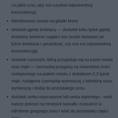
co jakiś czas, aby sos uzyskał odpowiednią
konsystencję;
blendowaniu sosów na gładki krem;
dodatek gęstej śmietany — dodatek kilku łyżek gęstej
śmietany świetnie zagęści sos (warto dodawać po
łyżce śmietana i sprawdzać, czy sos ma odpowiednią
konsystencję);
dodatek zasmażki, którą przygotuje się na bazie masła
oraz mąki — zasmażkę przygotuj na niewielkiej ilości
roztopionego na patelni masła z dodatkiem 2-3 łyżek
mąki, następnie zasmażkę wymieszaj z odrobiną sosu,
wymieszaj i dodaj do pozostałego sosu.
dodatek serka mascarpone lub serka topionego - serki
należy pokroić na mniejsze kawałki, rozpuścić w
odrobinie gorącego sosu i wlać do pozostałej części