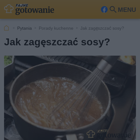
MENU
Fa
Szu
ceb
kaj
Pytania
Porady kuchenne
Jak zagęszczać sosy?
ook
Jak zagęszczać sosy?