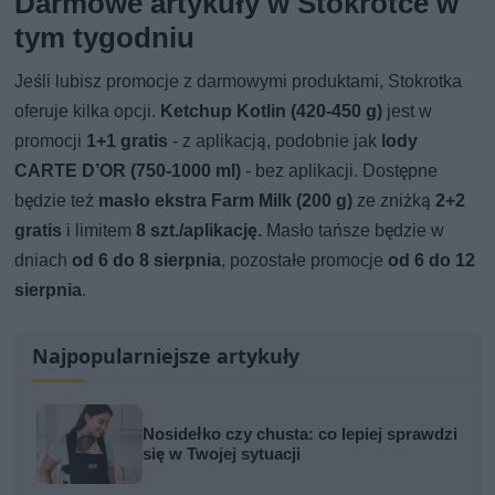
Darmowe artykuły w Stokrotce w
tym tygodniu
Jeśli lubisz promocje z darmowymi produktami, Stokrotka
oferuje kilka opcji.
Ketchup Kotlin (420-450 g)
jest w
promocji
1+1 gratis
- z aplikacją, podobnie jak
lody
CARTE D’OR (750-1000 ml)
- bez aplikacji. Dostępne
będzie też
masło ekstra Farm Milk (200 g)
ze zniżką
2+2
gratis
i limitem
8 szt./aplikację.
Masło tańsze będzie w
dniach
od 6 do 8 sierpnia
, pozostałe promocje
od 6 do 12
sierpnia
.
Najpopularniejsze artykuły
Nosidełko czy chusta: co lepiej sprawdzi
się w Twojej sytuacji