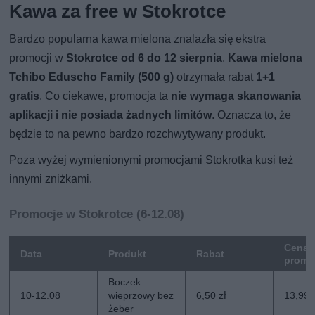
Kawa za free w Stokrotce
Bardzo popularna kawa mielona znalazła się ekstra
promocji w
Stokrotce od 6 do 12 sierpnia
.
Kawa mielona
Tchibo Eduscho Family (500 g)
otrzymała rabat
1+1
gratis
. Co ciekawe, promocja ta
nie wymaga skanowania
aplikacji i nie posiada żadnych limitów
. Oznacza to, że
będzie to na pewno bardzo rozchwytywany produkt.
Poza wyżej wymienionymi promocjami Stokrotka kusi też
innymi zniżkami.
Promocje w Stokrotce (6-12.08)
Cena
Data
Produkt
Rabat
promo
Boczek
10-12.08
wieprzowy bez
6,50 zł
13,99 
żeber