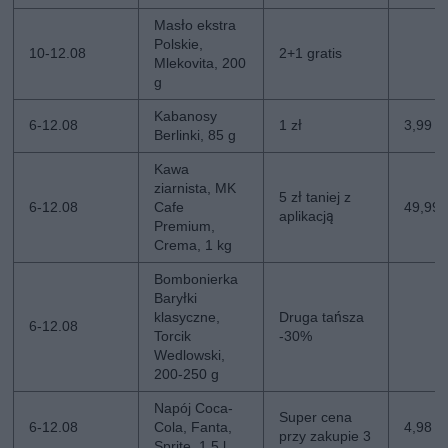
Masło ekstra
Polskie,
10-12.08
2+1 gratis
Mlekovita, 200
g
Kabanosy
6-12.08
1 zł
3,99 zł
Berlinki, 85 g
Kawa
ziarnista, MK
5 zł taniej z
6-12.08
Cafe
49,99 z
aplikacją
Premium,
Crema, 1 kg
Bombonierka
Baryłki
klasyczne,
Druga tańsza
6-12.08
Torcik
-30%
Wedlowski,
200-250 g
Napój Coca-
Super cena
6-12.08
Cola, Fanta,
4,98 zł
przy zakupie 3
Sprite, 1,5 l