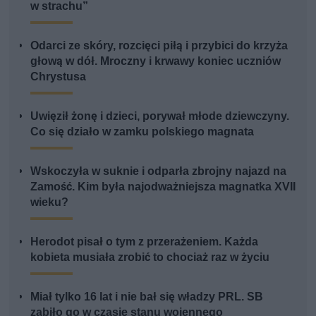
w strachu”
Odarci ze skóry, rozcięci piłą i przybici do krzyża
głową w dół. Mroczny i krwawy koniec uczniów
Chrystusa
Uwięził żonę i dzieci, porywał młode dziewczyny.
Co się działo w zamku polskiego magnata
Wskoczyła w suknie i odparła zbrojny najazd na
Zamość. Kim była najodważniejsza magnatka XVII
wieku?
Herodot pisał o tym z przerażeniem. Każda
kobieta musiała zrobić to chociaż raz w życiu
Miał tylko 16 lat i nie bał się władzy PRL. SB
zabiło go w czasie stanu wojennego