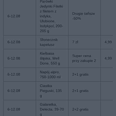
Parówki
Jedynki Filetki
z filetem z
Drugie tańsze
6-12.08
indyka,
-50%
Ulubione,
Indykpol, 200-
205 g
Słonecznik
6-12.08
7 zł
4,99 zł
kapelusz
Kiełbasa
Super cena
6-12.08
śląska, Well
4,99 z
przy zakupie 2
Done, 550 g
Napój alpro,
6-12.08
2+1 gratis
750-1000 ml
Ciastka
6-12.08
Pieguski, 135
2+1 gratis
g
Galaretka,
6-12.08
Delecta, 39-70
2+2 gratis
g