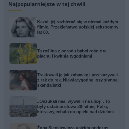
Najpopularniejsze w tej chwili
Kazali jej rozbierać się w niemal każdym
filmie. Przekleństwo polskiej seksbomby
lat 80.
Ta roślina z ogrodu babci rośnie w
piachu i kwitnie tygodniami
Traktowali ją jak zabawkę i przekazywali
z rąk do rąk. Niewiarygodne losy słynnej
skandalistki
„Oszukali nas, wywalili na ulicę”. To
były ostatnie słowa 20-letniej Polki,
która wyjechała do opieki nad dziećmi
Żona Sienkiewicza uciekła podczas