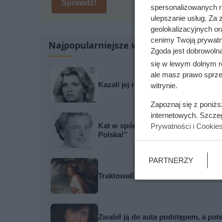
Sprawdź!
spersonalizowanych re
ulepszanie usług. Za
geolokalizacyjnych or
cenimy Twoją prywatno
Najpopularniejsze w tej chwili
Zgoda jest dobrowoln
się w lewym dolnym r
ale masz prawo sprzec
Kazali jej rozbierać się w niemal k
witrynie.
Zapoznaj się z poniż
internetowych. Szcze
Kat w spódnicy. Najokrutniejsza n
Prywatności i Cookie
Polska!”
PARTNERZY
Traktowali ją jak zabawkę i przekaz
Zwabił ją do auta podstępem, a pot