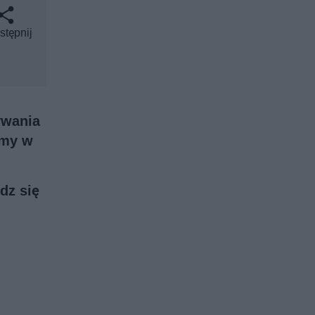
stępnij
ywania
jmy w
dz się