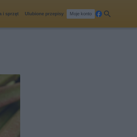
 i sprzęt
Ulubione przepisy
Moje konto
Fa
Szu
ceb
kaj
ook