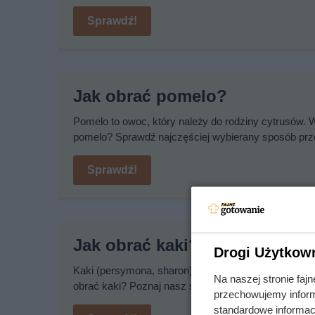
Sprawdź!
Jak obrać pomelo?
Pomelo to owoc, który należy do rodziny cytrusów. 
pomelo? Sprawdź najczęściej wybierany sposób prz
Sprawdź!
Jak obrać kaki?
Drogi Użytkow
Kaki (persymona, sharon) to słodki owoc z krajów tr
Na naszej stronie fa
obrać kaki? Poznaj nasz sprawdzony sposób na obie
przechowujemy informa
standardowe informac