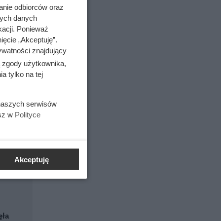
anie odbiorców oraz
nych danych
kacji. Ponieważ
ięcie „Akceptuję”.
ywatności znajdujący
ą zgody użytkownika,
 tylko na tej
 naszych serwisów
esz w
Polityce
Akceptuję
ęła