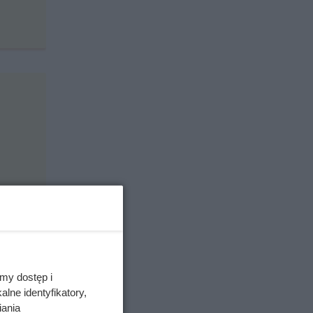
ę jak
my dostęp i
lne identyfikatory,
iania