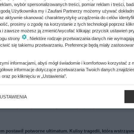
klam, wybór spersonalizowanych treści, pomiar reklam i treści, bad
 zgodą Użytkownika my i Zaufani Partnerzy możemy używać dokład
az aktywnie skanować charakterystykę urządzenia do celów identyfi
ść, prosimy o zgodę na korzystanie z tych technologii poprzez klikn
a i zawsze możesz ją zmienić/wycofać klikając przycisk ustawień pr
ogu strony
. Niektóre rodzaje przetwarzania danych nie wymagaj
iwić się takiemu przetwarzaniu. Preferencje będą miały zastosowania
ażdym filmie. Przekleństwo polskiej seksbomby lat 80.
szymi informacjami, abyś mógł świadomie i komfortowo korzystać z
gółowe informacje dotyczące przetwarzania Twoich danych znajdzi
adzorczyni Auschwitz przed egzekucją wykrzyknęła „Niech żyje
s
oraz po kliknięciu w „Ustawienia”.
USTAWIENIA
ywali z rąk do rąk. Niewiarygodne losy słynnej skandalistki
em postawił potworne ultimatum. Kulisy tragedii, która wstrząsn