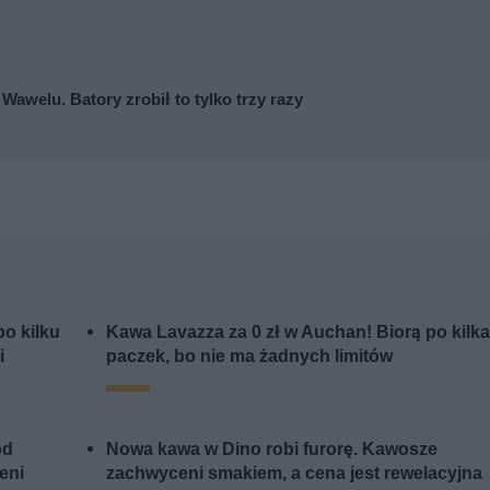
awelu. Batory zrobił to tylko trzy razy
o kilku
Kawa Lavazza za 0 zł w Auchan! Biorą po kilk
i
paczek, bo nie ma żadnych limitów
od
Nowa kawa w Dino robi furorę. Kawosze
eni
zachwyceni smakiem, a cena jest rewelacyjna