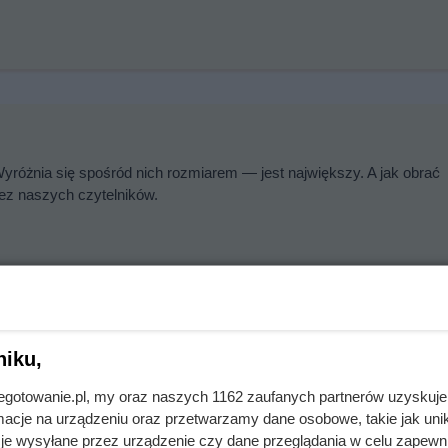
Wyróżnia się spośród nich rozmiarem — jest największy. A jak obrać
ez naszych czytelników.
niku,
opikalnych, dokładnie ze strefy międzyzwrotnikowej. Zastanawiasz si
jnegotowanie.pl, my oraz naszych 1162 zaufanych partnerów uzyskuje
ranie kaki.
cje na urządzeniu oraz przetwarzamy dane osobowe, takie jak unika
je wysyłane przez urządzenie czy dane przeglądania w celu zapewn