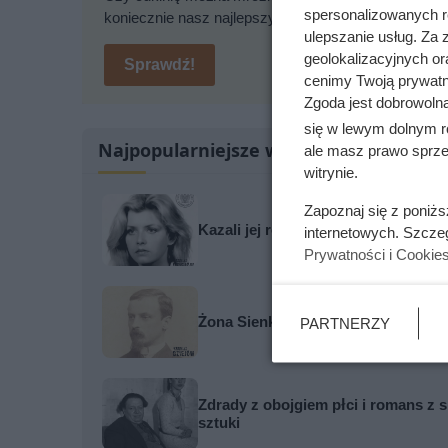
spersonalizowanych re
koniecznie nasz najlepszy sposób na mrożenie cukini
ulepszanie usług. Za
geolokalizacyjnych or
Sprawdź!
cenimy Twoją prywatno
Zgoda jest dobrowoln
się w lewym dolnym r
Najpopularniejsze w tej chwili
ale masz prawo sprzec
witrynie.
Zapoznaj się z poniż
Kazali jej rozbierać się w niemal k
internetowych. Szcze
Prywatności i Cookie
Żona Sienkiewicza uciekła podczas
PARTNERZY
Zdrady z obojgiem płci i romans z s
sztuki