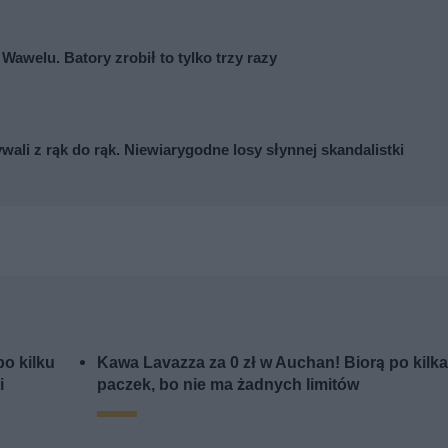
awelu. Batory zrobił to tylko trzy razy
ywali z rąk do rąk. Niewiarygodne losy słynnej skandalistki
o kilku
Kawa Lavazza za 0 zł w Auchan! Biorą po kilk
i
paczek, bo nie ma żadnych limitów