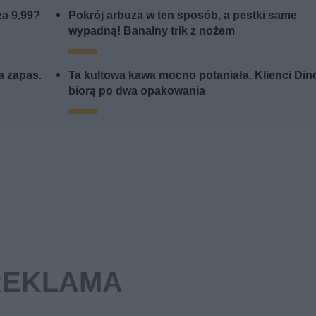
za 9,99?
Pokrój arbuza w ten sposób, a pestki same
wypadną! Banalny trik z nożem
a zapas.
Ta kultowa kawa mocno potaniała. Klienci Din
biorą po dwa opakowania