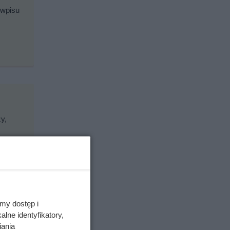
 wpisu
y,
my dostęp i
lne identyfikatory,
iania
dź