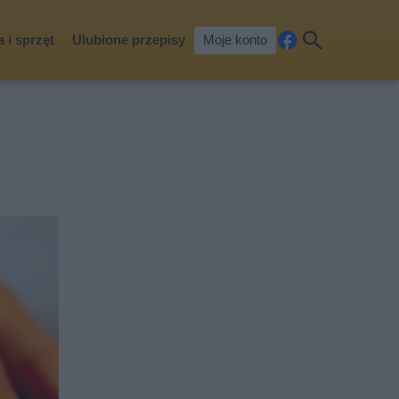
 i sprzęt
Ulubione przepisy
Moje konto
Fa
Szu
ceb
kaj
ook