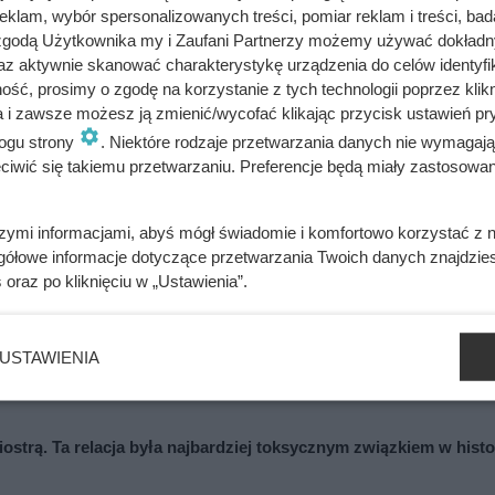
klam, wybór spersonalizowanych treści, pomiar reklam i treści, bad
i.
 zgodą Użytkownika my i Zaufani Partnerzy możemy używać dokład
az aktywnie skanować charakterystykę urządzenia do celów identyfi
ść, prosimy o zgodę na korzystanie z tych technologii poprzez klikn
a i zawsze możesz ją zmienić/wycofać klikając przycisk ustawień pr
ogu strony
. Niektóre rodzaje przetwarzania danych nie wymagaj
iwić się takiemu przetwarzaniu. Preferencje będą miały zastosowania
szymi informacjami, abyś mógł świadomie i komfortowo korzystać z
ażdym filmie. Przekleństwo polskiej seksbomby lat 80.
gółowe informacje dotyczące przetwarzania Twoich danych znajdzi
s
oraz po kliknięciu w „Ustawienia”.
 podróży poślubnej. Powód do dziś szokuje
USTAWIENIA
iostrą. Ta relacja była najbardziej toksycznym związkiem w histo