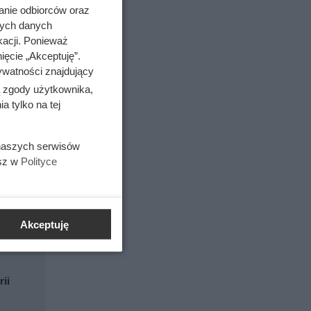
anie odbiorców oraz
nych danych
kacji. Ponieważ
ięcie „Akceptuję”.
ywatności znajdujący
ą zgody użytkownika,
 tylko na tej
 naszych serwisów
esz w
Polityce
Akceptuję
rii