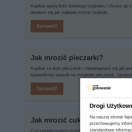
Kupiłaś sporą ilość świeżego szpinaku i chcesz go za
dowiesz się jak najlepiej mrozić szpinak.
Sprawdź!
Jak mrozić pieczarki?
Kupiłaś za dużo pieczarek i zastanawiasz się jak pr
sprawdzony sposób na mrożenie pieczarek. Sprawdź
Sprawdź!
Drogi Użytkow
Na naszej stronie fa
Jak mrozić cukinię?
przechowujemy informa
standardowe informac
Czy cukinię można mrozić? Oczywiście, że tak! A j