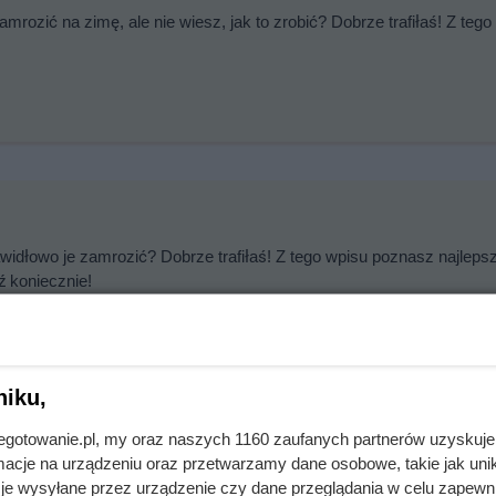
mrozić na zimę, ale nie wiesz, jak to zrobić? Dobrze trafiłaś! Z tego
awidłowo je zamrozić? Dobrze trafiłaś! Z tego wpisu poznasz najlepsz
 koniecznie!
niku,
jnegotowanie.pl, my oraz naszych 1160 zaufanych partnerów uzyskuje
cje na urządzeniu oraz przetwarzamy dane osobowe, takie jak unika
je wysyłane przez urządzenie czy dane przeglądania w celu zapewn
ak to zrobić dobrze? W tym wpisie odpowiadamy na to pytanie. Spraw