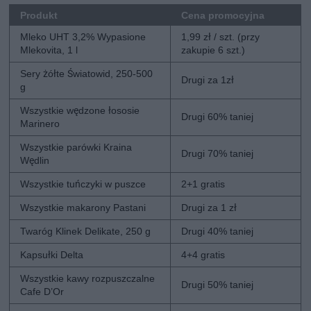
Produkt
Cena promocyjna
Mleko UHT 3,2% Wypasione
1,99 zł / szt. (przy
Mlekovita, 1 l
zakupie 6 szt.)
Sery żółte Światowid, 250-500
Drugi za 1zł
g
Wszystkie wędzone łososie
Drugi 60% taniej
Marinero
Wszystkie parówki Kraina
Drugi 70% taniej
Wędlin
Wszystkie tuńczyki w puszce
2+1 gratis
Wszystkie makarony Pastani
Drugi za 1 zł
Twaróg Klinek Delikate, 250 g
Drugi 40% taniej
Kapsułki Delta
4+4 gratis
Wszystkie kawy rozpuszczalne
Drugi 50% taniej
Cafe D’Or