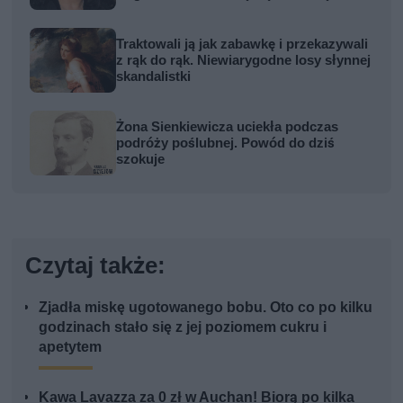
Traktowali ją jak zabawkę i przekazywali
z rąk do rąk. Niewiarygodne losy słynnej
skandalistki
Żona Sienkiewicza uciekła podczas
podróży poślubnej. Powód do dziś
szokuje
Czytaj także:
Zjadła miskę ugotowanego bobu. Oto co po kilku
godzinach stało się z jej poziomem cukru i
apetytem
Kawa Lavazza za 0 zł w Auchan! Biorą po kilka