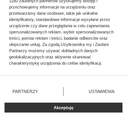
1160 zaufanych partnerów uzyskujemy dostęp i
przechowujemy informacje na urządzeniu oraz
przetwarzamy dane osobowe, takie jak unikalne
identyfikatory, standardowe informacje wysyłane przez
urządzenie czy dane przeglądania w celu zapewniania
spersonalizowanych reklam, wybór spersonalizowanych
treści, pomiar reklam i treści, badanie odbiorców oraz
Gdyby nie ten król, Polska
ulepszanie usług. Za zgodą Użytkownika my i Zaufani
Partnerzy możemy używać dokładnych danych
zniknęłaby z mapy Europy. Wrócił
geolokalizacyjnych oraz aktywnie skanować
z wygnania z zaledwie 500
charakterystykę urządzenia do celów identyfikacji.
Ponieważ cenimy Twoją prywatność, prosimy o zgodę na
rycerzami
korzystanie z tych technologii poprzez kliknięcie
„Akceptuję”. Zgoda jest dobrowolna i zawsze możesz ją
zmienić/wycofać klikając przycisk ustawień prywatności
PARTNERZY
USTAWIENIA
znajdujący się w lewym dolnym rogu strony
. Niektóre
rodzaje przetwarzania danych nie wymagają zgody
Akceptuję
użytkownika, ale masz prawo sprzeciwić się takiemu
przetwarzaniu. Preferencje będą miały zastosowania tylko
na tej witrynie.