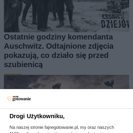
Ostatnie godziny komendanta
Auschwitz. Odtajnione zdjęcia
pokazują, co działo się przed
szubienicą
Drogi Użytkowniku,
Na naszej stronie fajnegotowanie.pl, my oraz naszych