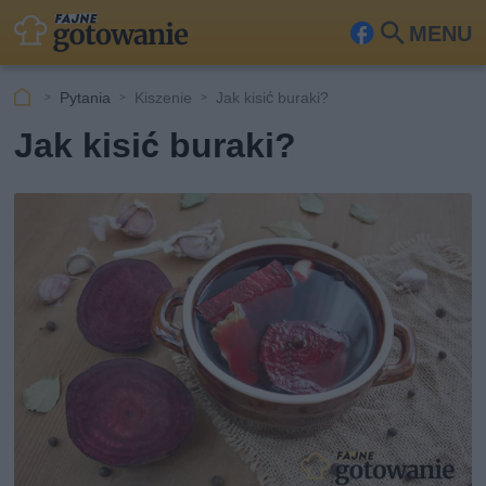
MENU
Fa
Szu
ceb
kaj
Pytania
Kiszenie
Jak kisić buraki?
ook
Jak kisić buraki?