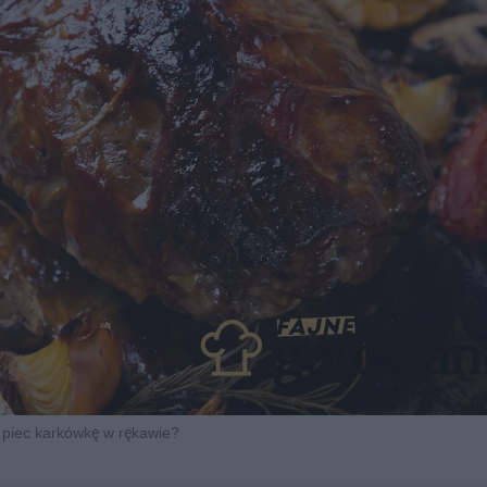
e piec karkówkę w rękawie?