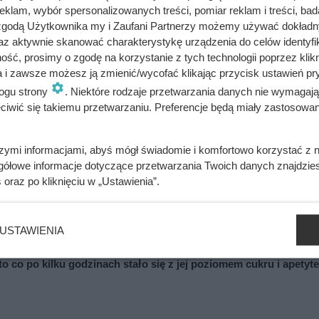
klam, wybór spersonalizowanych treści, pomiar reklam i treści, bad
 zgodą Użytkownika my i Zaufani Partnerzy możemy używać dokład
az aktywnie skanować charakterystykę urządzenia do celów identyfi
ść, prosimy o zgodę na korzystanie z tych technologii poprzez klikn
ażdym filmie. Przekleństwo polskiej seksbomby lat 80.
a i zawsze możesz ją zmienić/wycofać klikając przycisk ustawień pr
ogu strony
. Niektóre rodzaje przetwarzania danych nie wymagaj
iwić się takiemu przetwarzaniu. Preferencje będą miały zastosowania
ziwy koszmar chłopek zaczynał się po zamknięciu drzwi domu
szymi informacjami, abyś mógł świadomie i komfortowo korzystać z
gółowe informacje dotyczące przetwarzania Twoich danych znajdzi
s
oraz po kliknięciu w „Ustawienia”.
ywali z rąk do rąk. Niewiarygodne losy słynnej skandalistki
USTAWIENIA
 co po kilku godzinach stało się z jej poziomem cukru i apetyt