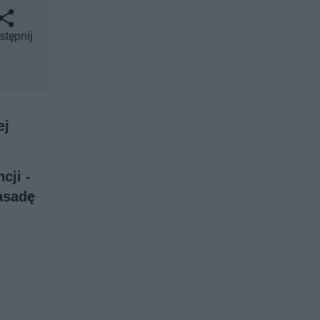
stępnij
ej
cji -
asadę