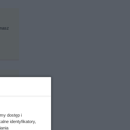
 nasz
my dostęp i
lne identyfikatory,
iania