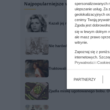
Najpopularniejsze w tej chwili
spersonalizowanych re
ulepszanie usług. Za
geolokalizacyjnych or
cenimy Twoją prywatno
Kazali jej rozbierać się w niemal k
Zgoda jest dobrowoln
się w lewym dolnym r
ale masz prawo sprzec
witrynie.
Nie harówka była najgorsza. Prawd
Zapoznaj się z poniż
internetowych. Szcze
Prywatności i Cookie
Traktowali ją jak zabawkę i przekaz
PARTNERZY
Zjadła miskę ugotowanego bobu. Oto