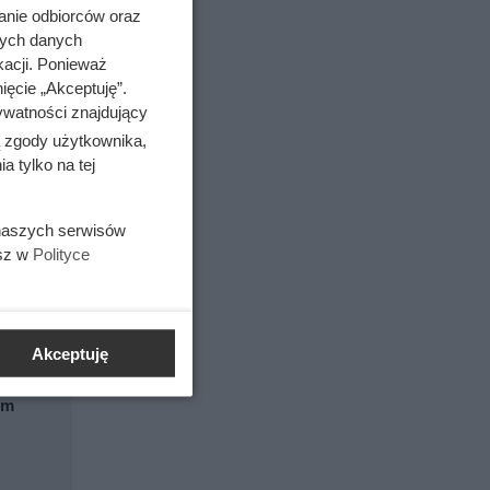
anie odbiorców oraz
nych danych
kacji. Ponieważ
ięcie „Akceptuję”.
ywatności znajdujący
ą zgody użytkownika,
 tylko na tej
 naszych serwisów
esz w
Polityce
Akceptuję
em