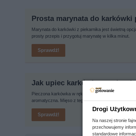
Prosta marynata do karkówki 
Marynata do karkówki z piekarnika jest świetną opc
prosty przepis i przygotuj marynatę w kilka minut.
Sprawdź!
Jak upiec karkówkę w rękawi
Pieczona karkówka w rękawie to doskonały pomysł n
aromatyczna. Mięso z tego przepisu zawsze się uda
Drogi Użytkow
Sprawdź!
Na naszej stronie fa
przechowujemy informa
standardowe informac