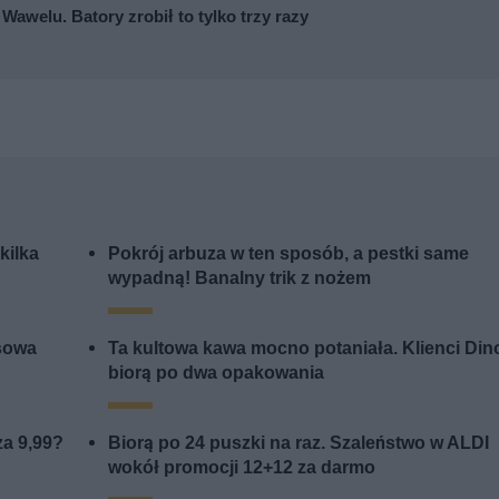
awelu. Batory zrobił to tylko trzy razy
kilka
Pokrój arbuza w ten sposób, a pestki same
wypadną! Banalny trik z nożem
sowa
Ta kultowa kawa mocno potaniała. Klienci Din
biorą po dwa opakowania
za 9,99?
Biorą po 24 puszki na raz. Szaleństwo w ALDI
wokół promocji 12+12 za darmo