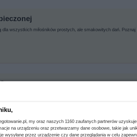
pieczonej
ją dla wszystkich miłośników prostych, ale smakowitych dań. Poznaj
e?
a danie główne. Jest prosta w przygotowaniu oraz niezwykle
je!
niku,
jnegotowanie.pl, my oraz naszych 1160 zaufanych partnerów uzyskuje
cje na urządzeniu oraz przetwarzamy dane osobowe, takie jak unika
je wysyłane przez urządzenie czy dane przeglądania w celu zapewn