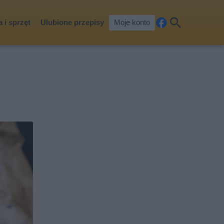
 i sprzęt
Ulubione przepisy
Moje konto
Fa
Szu
ceb
kaj
ook