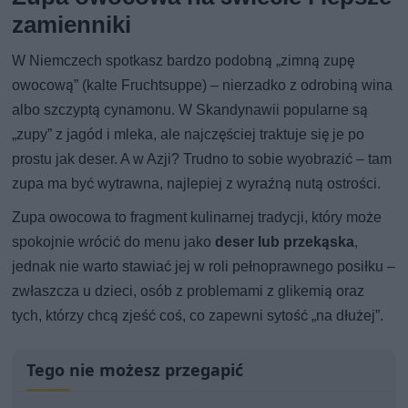
zamienniki
W Niemczech spotkasz bardzo podobną „zimną zupę
owocową” (kalte Fruchtsuppe) – nierzadko z odrobiną wina
albo szczyptą cynamonu. W Skandynawii popularne są
„zupy” z jagód i mleka, ale najczęściej traktuje się je po
prostu jak deser. A w Azji? Trudno to sobie wyobrazić – tam
zupa ma być wytrawna, najlepiej z wyraźną nutą ostrości.
Zupa owocowa to fragment kulinarnej tradycji, który może
spokojnie wrócić do menu jako
deser lub przekąska
,
jednak nie warto stawiać jej w roli pełnoprawnego posiłku –
zwłaszcza u dzieci, osób z problemami z glikemią oraz
tych, którzy chcą zjeść coś, co zapewni sytość „na dłużej”.
Tego nie możesz przegapić