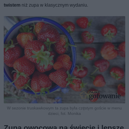
twistem
niż zupa w klasycznym wydaniu.
W sezonie truskawkowym ta zupa była częstym goście w menu
dzieci, fot. Monika
Zupa owocowa na świecie i lepsze