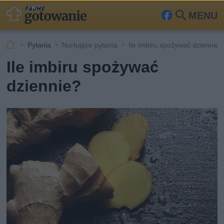
MENU
Fa
Szu
ceb
kaj
Pytania
Nurtujące pytania
Ile imbiru spożywać dziennie?
ook
Ile imbiru spożywać
dziennie?