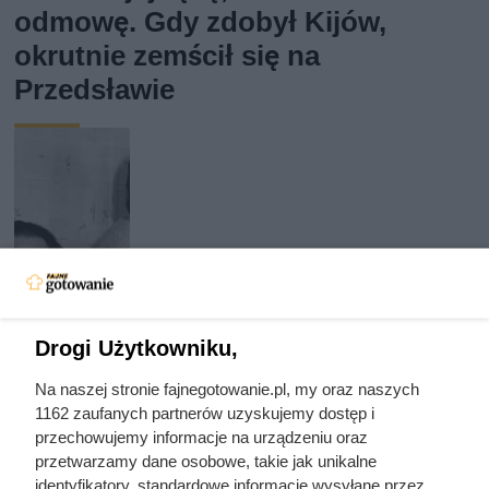
odmowę. Gdy zdobył Kijów,
okrutnie zemścił się na
Przedsławie
Drogi Użytkowniku,
Na naszej stronie fajnegotowanie.pl, my oraz naszych
1162 zaufanych partnerów uzyskujemy dostęp i
przechowujemy informacje na urządzeniu oraz
Zdrady z obojgiem płci i romans z
przetwarzamy dane osobowe, takie jak unikalne
identyfikatory, standardowe informacje wysyłane przez