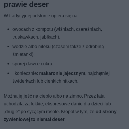
prawie deser
W tradycyjnej odsłonie opiera się na:
owocach z kompotu (wiśniach, czereśniach,
truskawkach, jabłkach),
wodzie albo mleku (czasem także z odrobiną
śmietanki),
sporej dawce cukru,
i koniecznie:
makaronie jajecznym
, najchętniej
świderkach lub cienkich nitkach.
Można ją jeść na ciepło albo na zimno. Przez lata
uchodziła za lekkie, ekspresowe danie dla dzieci lub
„drugie” po sycącym rosole. Kłopot w tym, że
od strony
żywieniowej to niemal deser
.