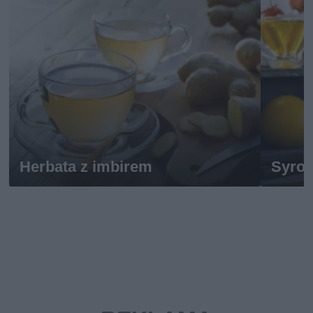
Herbata z imbirem
Syrop