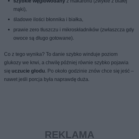
szybkie węglowodany
z makaronu (zwykle z białej
mąki),
śladowe ilości błonnika i białka,
prawie zero tłuszczu i mikroskładników (zwłaszcza gdy
owoce są długo gotowane).
Co z tego wynika? To danie szybko winduje poziom
glukozy we krwi, a chwilę później równie szybko pojawia
się
uczucie głodu
. Po około godzinie znów chce się jeść –
nawet jeśli porcja była naprawdę duża.