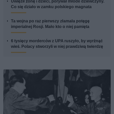
Uwięził żonę i dzieci, porywał młode dziewczyny.
Co się działo w zamku polskiego magnata
Ta wojna po raz pierwszy złamała potęgę
imperialnej Rosji. Mało kto o niej pamięta
6 tysięcy morderców z UPA ruszyło, by wyrżnąć
wieś. Polacy stworzyli w niej prawdziwą twierdzę