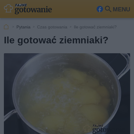
MENU
Fa
Szu
ceb
kaj
Pytania
Czas gotowania
Ile gotować ziemniaki?
ook
Ile gotować ziemniaki?