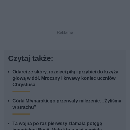
Czytaj także:
Odarci ze skóry, rozcięci piłą i przybici do krzyża
głową w dół. Mroczny i krwawy koniec uczniów
Chrystusa
Córki Młynarskiego przerwały milczenie. „Żyliśmy
w strachu”
Ta wojna po raz pierwszy złamała potęgę
imperialnej Rosji. Mało kto o niej pamięta