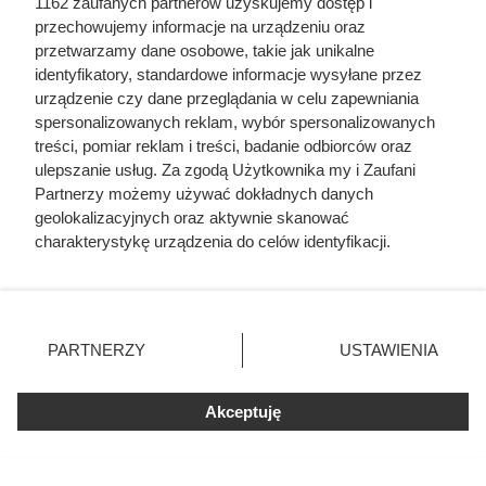
1162 zaufanych partnerów uzyskujemy dostęp i
przechowujemy informacje na urządzeniu oraz
przetwarzamy dane osobowe, takie jak unikalne
identyfikatory, standardowe informacje wysyłane przez
urządzenie czy dane przeglądania w celu zapewniania
spersonalizowanych reklam, wybór spersonalizowanych
treści, pomiar reklam i treści, badanie odbiorców oraz
ulepszanie usług. Za zgodą Użytkownika my i Zaufani
Ten gatunek drewna daje
Partnerzy możemy używać dokładnych danych
geolokalizacyjnych oraz aktywnie skanować
najwięcej ciepła, a Polacy rzadko
charakterystykę urządzenia do celów identyfikacji.
go kupują. Prawdziwy król
Ponieważ cenimy Twoją prywatność, prosimy o zgodę na
korzystanie z tych technologii poprzez kliknięcie
kaloryczności
„Akceptuję”. Zgoda jest dobrowolna i zawsze możesz ją
zmienić/wycofać klikając przycisk ustawień prywatności
PARTNERZY
USTAWIENIA
znajdujący się w lewym dolnym rogu strony
. Niektóre
rodzaje przetwarzania danych nie wymagają zgody
Akceptuję
użytkownika, ale masz prawo sprzeciwić się takiemu
przetwarzaniu. Preferencje będą miały zastosowania tylko
na tej witrynie.