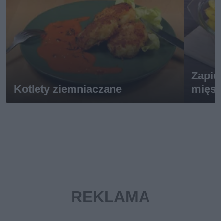
Zapie
Kotlety ziemniaczane
mięs