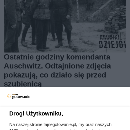
Ostatnie godziny komendanta
Auschwitz. Odtajnione zdjęcia
pokazują, co działo się przed
szubienicą
Drogi Użytkowniku,
Na naszej stronie fajnegotowanie.pl, my oraz naszych