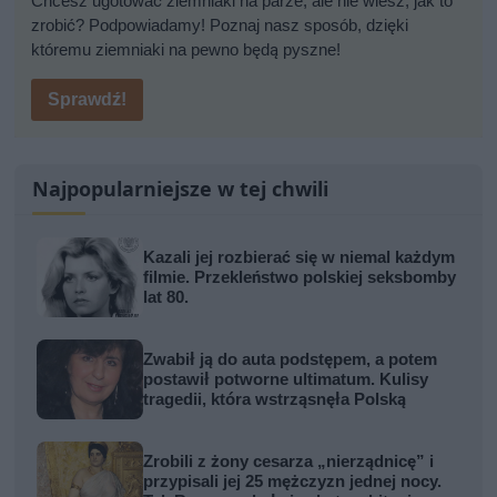
Chcesz ugotować ziemniaki na parze, ale nie wiesz, jak to
zrobić? Podpowiadamy! Poznaj nasz sposób, dzięki
któremu ziemniaki na pewno będą pyszne!
Sprawdź!
Najpopularniejsze w tej chwili
Kazali jej rozbierać się w niemal każdym
filmie. Przekleństwo polskiej seksbomby
lat 80.
Zwabił ją do auta podstępem, a potem
postawił potworne ultimatum. Kulisy
tragedii, która wstrząsnęła Polską
Zrobili z żony cesarza „nierządnicę” i
przypisali jej 25 mężczyzn jednej nocy.