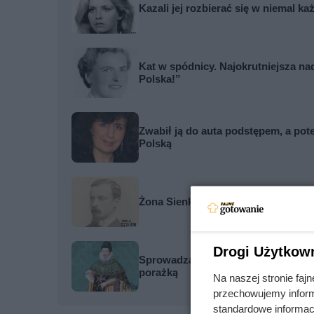
Kazali jej rozbierać się w niemal k
Kat w spódnicy. Najokrutniejsza n
Polska!”
Zwabił ją do auta podstępem, a pot
Polską
Żona Sienkiewicza uciekła podczas
Drogi Użytkow
Sprowadzał prostytutki na Wawel, by
porażką
Na naszej stronie fa
przechowujemy informa
standardowe informac