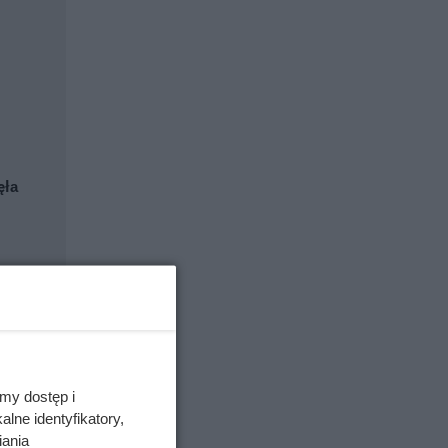
ęła
my dostęp i
lne identyfikatory,
iania