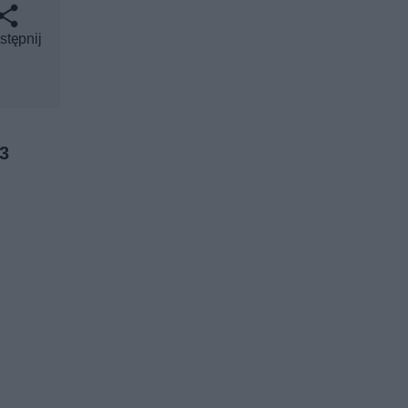
stępnij
-3