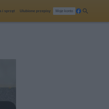
 i sprzęt
Ulubione przepisy
Moje konto
Fa
Szu
ceb
kaj
ook