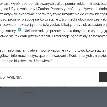
klam, wybór spersonalizowanych treści, pomiar reklam i treści, bad
 zgodą Użytkownika my i Zaufani Partnerzy możemy używać dokład
az aktywnie skanować charakterystykę urządzenia do celów identyfi
ść, prosimy o zgodę na korzystanie z tych technologii poprzez klikn
a i zawsze możesz ją zmienić/wycofać klikając przycisk ustawień pr
ogu strony
. Niektóre rodzaje przetwarzania danych nie wymagaj
od
Kawa Lavazza za 0 zł w Auchan! Biorą po kilk
iwić się takiemu przetwarzaniu. Preferencje będą miały zastosowania
eni
paczek, bo nie ma żadnych limitów
szymi informacjami, abyś mógł świadomie i komfortowo korzystać z
o kilku
Nowa kawa w Dino robi furorę. Kawosze
gółowe informacje dotyczące przetwarzania Twoich danych znajdzi
i
zachwyceni smakiem, a cena jest rewelacyjna
s
oraz po kliknięciu w „Ustawienia”.
USTAWIENIA
 kilka
Duże opakowanie słynnej kawy zaledwie za 9,
ęsto
ALDI ma jeden warunek