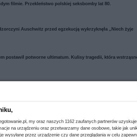
ażdym filmie. Przekleństwo polskiej seksbomby lat 80.
adzorczyni Auschwitz przed egzekucją wykrzyknęła „Niech żyje
em postawił potworne ultimatum. Kulisy tragedii, która wstrząsn
 podróży poślubnej. Powód do dziś szokuje
niku,
le uciec przed starszą o 30 lat Anną. Ten polski król był wielką
jnegotowanie.pl, my oraz naszych 1162 zaufanych partnerów uzyskuje
cje na urządzeniu oraz przetwarzamy dane osobowe, takie jak unika
je wysyłane przez urządzenie czy dane przeglądania w celu zapewn