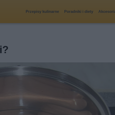
Przepisy kulinarne
Poradniki i diety
Akcesoria
i?