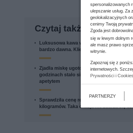
spersonalizowanych re
ulepszanie usług. Za
geolokalizacyjnych or
cenimy Twoją prywatno
Czytaj także:
Zgoda jest dobrowoln
się w lewym dolnym r
Luksusowa kawa w cenie, jakiej nie było 
ale masz prawo sprzec
bardzo dawna. Klienci Biedronki zachwyc
witrynie.
Zapoznaj się z poniż
Zjadła miskę ugotowanego bobu. Oto co p
internetowych. Szcze
godzinach stało się z jej poziomem cukru 
Prywatności i Cookie
apetytem
PARTNERZY
Sprawdziła cenę regularną i od razu kupiła
kilogramów. Taka okazja nie zdarza się cz