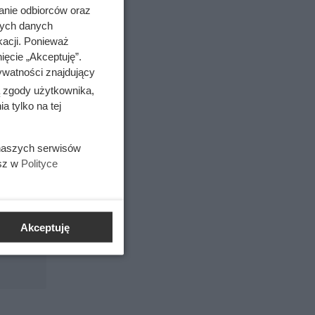
anie odbiorców oraz
nych danych
kacji. Ponieważ
ięcie „Akceptuję”.
ywatności znajdujący
ą zgody użytkownika,
a
 tylko na tej
 naszych serwisów
esz w
Polityce
Akceptuję
99?