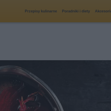
Przepisy kulinarne
Poradniki i diety
Akcesoria
?