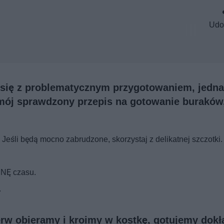
Udo
m się z problematycznym przygotowaniem, jedn
j mój sprawdzony przepis na gotowanie buraków,
. Jeśli będą mocno zabrudzone, skorzystaj z delikatnej szczotki.
INĘ czasu.
.
ierw obieramy i kroimy w kostkę, gotujemy dokł