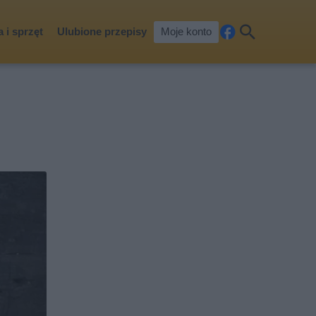
 i sprzęt
Ulubione przepisy
Moje konto
Fa
Szu
ceb
kaj
ook