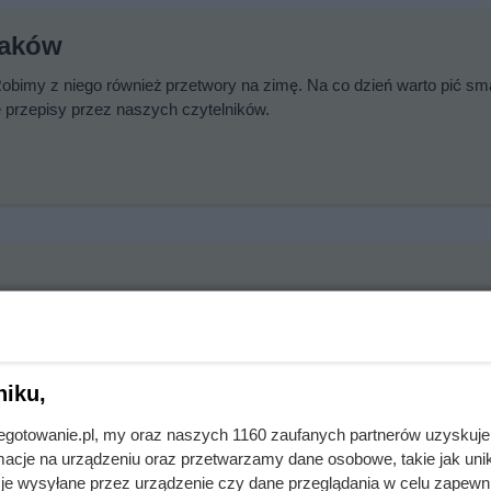
raków
 Robimy z niego również przetwory na zimę. Na co dzień warto pić s
e przepisy przez naszych czytelników.
le różnych sposobów, od pysznych zup, aż po sałatki. Poznaj nasz
ojej kuchni!
niku,
jnegotowanie.pl, my oraz naszych 1160 zaufanych partnerów uzyskuje
cje na urządzeniu oraz przetwarzamy dane osobowe, takie jak unika
je wysyłane przez urządzenie czy dane przeglądania w celu zapewn