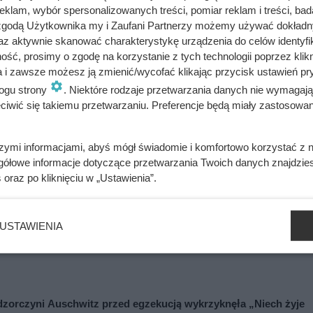
klam, wybór spersonalizowanych treści, pomiar reklam i treści, bad
 zgodą Użytkownika my i Zaufani Partnerzy możemy używać dokład
az aktywnie skanować charakterystykę urządzenia do celów identyfi
ażdym filmie. Przekleństwo polskiej seksbomby lat 80.
ść, prosimy o zgodę na korzystanie z tych technologii poprzez klikn
a i zawsze możesz ją zmienić/wycofać klikając przycisk ustawień pr
ogu strony
. Niektóre rodzaje przetwarzania danych nie wymagaj
iwić się takiemu przetwarzaniu. Preferencje będą miały zastosowania
ywali z rąk do rąk. Niewiarygodne losy słynnej skandalistki
szymi informacjami, abyś mógł świadomie i komfortowo korzystać z
gółowe informacje dotyczące przetwarzania Twoich danych znajdzi
s
oraz po kliknięciu w „Ustawienia”.
awelu. Batory zrobił to tylko trzy razy
USTAWIENIA
 co po kilku godzinach stało się z jej poziomem cukru i apetyt
adzorczyni Auschwitz przed egzekucją wykrzyknęła „Niech żyje