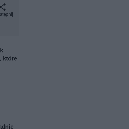
stępnij
ak
 które
adnie