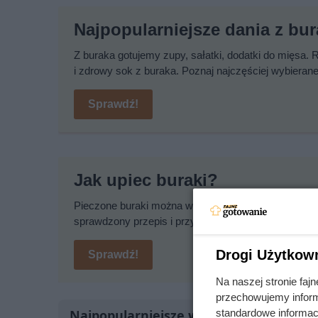
Najpopularniejsze dania z bu
Z buraka gotujemy zupy, sałatki, dodatki do mięsa.
i zdrowy sok z buraka. Poznaj najczęściej wybieran
Sprawdź!
Jak upiec buraki?
Pieczone buraki można wykorzystać w kuchni na wie
sprawdzony przepis i przygotuj pieczone buraki w sw
Drogi Użytkow
Sprawdź!
Na naszej stronie fa
przechowujemy informa
Najpopularniejsze w tej chwili
standardowe informac