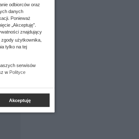
anie odbiorców oraz
nych danych
kacji. Ponieważ
ięcie „Akceptuję”.
ywatności znajdujący
ą zgody użytkownika,
 tylko na tej
 naszych serwisów
esz w
Polityce
Akceptuję
em