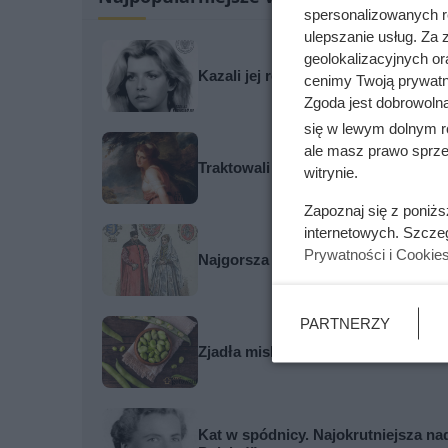
spersonalizowanych re
ulepszanie usług. Za
geolokalizacyjnych or
Kazali jej rozbierać się w niemal k
cenimy Twoją prywatno
Zgoda jest dobrowoln
się w lewym dolnym r
ale masz prawo sprzec
Traktowali ją jak zabawkę i przekaz
witrynie.
Zapoznaj się z poniż
internetowych. Szcze
Prywatności i Cookie
Najgorsza noc poślubna w dziejach W
PARTNERZY
Zjadła miskę ugotowanego bobu. Oto
Kat w spódnicy. Najokrutniejsza n