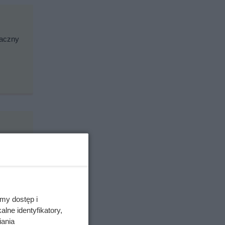
maczny
my dostęp i
lne identyfikatory,
iania