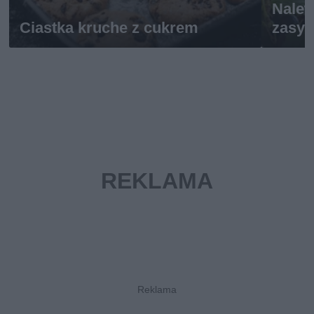
Nalew
Ciastka kruche z cukrem
zasy