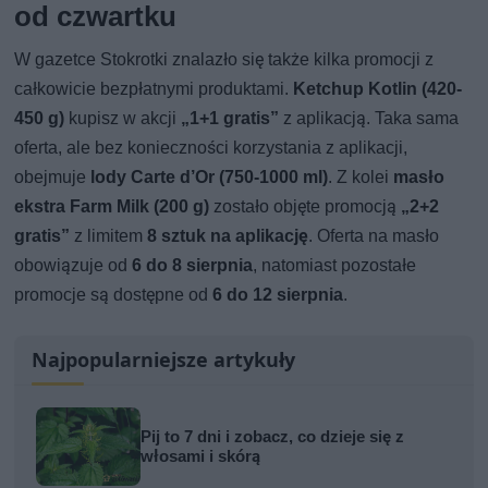
od czwartku
W gazetce Stokrotki znalazło się także kilka promocji z
całkowicie bezpłatnymi produktami.
Ketchup Kotlin (420-
450 g)
kupisz w akcji
„1+1 gratis”
z aplikacją. Taka sama
oferta, ale bez konieczności korzystania z aplikacji,
obejmuje
lody Carte d’Or (750-1000 ml)
. Z kolei
masło
ekstra Farm Milk (200 g)
zostało objęte promocją
„2+2
gratis”
z limitem
8 sztuk na aplikację
. Oferta na masło
obowiązuje od
6 do 8 sierpnia
, natomiast pozostałe
promocje są dostępne od
6 do 12 sierpnia
.
Najpopularniejsze artykuły
Pij to 7 dni i zobacz, co dzieje się z
włosami i skórą