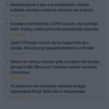
Herodot pisał o tym z przerażeniem. Każda
kobieta musiała zrobić to chociaż raz w życiu
6 tysięcy morderców z UPA ruszyło, by wyrżnąć
wieś. Polacy stworzyli w niej prawdziwą twierdzę
Zjadł 174 koty i rzucił się na nogę kolesia z
okrętu. Mroczny przypadek żołnierza z Polski
Odarci ze skóry, rozcięci piłą i przybici do krzyża
głową w dół. Mroczny i krwawy koniec uczniów
Chrystusa
Ta wojna po raz pierwszy złamała potęgę
imperialnej Rosji. Mało kto o niej pamięta