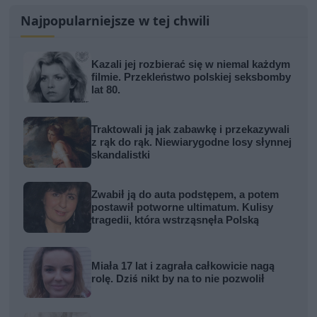
Najpopularniejsze w tej chwili
Kazali jej rozbierać się w niemal każdym
filmie. Przekleństwo polskiej seksbomby
lat 80.
Traktowali ją jak zabawkę i przekazywali
z rąk do rąk. Niewiarygodne losy słynnej
skandalistki
Zwabił ją do auta podstępem, a potem
postawił potworne ultimatum. Kulisy
tragedii, która wstrząsnęła Polską
Miała 17 lat i zagrała całkowicie nagą
rolę. Dziś nikt by na to nie pozwolił