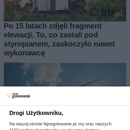
Po 15 latach zdjęli fragment
elewacji. To, co zastali pod
styropianem, zaskoczyło nawet
wykonawcę
Drogi Użytkowniku,
Na naszej stronie fajnegotowanie.pl, my oraz naszych