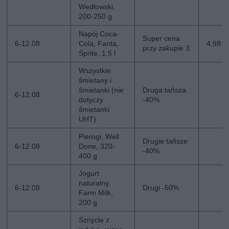
Wedlowski,
200-250 g
Napój Coca-
Super cena
6-12.08
Cola, Fanta,
4,98 zł
przy zakupie 3
Sprite, 1,5 l
Wszystkie
śmietany i
śmietanki (nie
Druga tańsza
6-12.08
dotyczy
-40%
śmietanki
UHT)
Pierogi, Well
Drugie tańsze
6-12.08
Done, 320-
-40%
400 g
Jogurt
naturalny,
6-12.08
Drugi -50%
Farm Milk,
200 g
Sznycle z