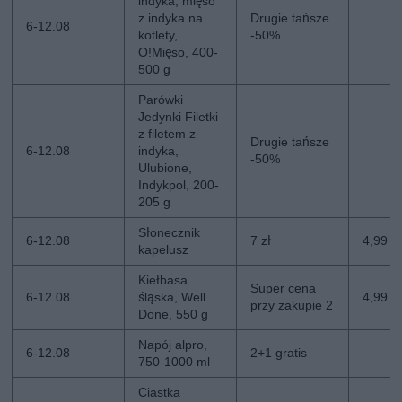
indyka, mięso
z indyka na
Drugie tańsze
6-12.08
kotlety,
-50%
O!Mięso, 400-
500 g
Parówki
Jedynki Filetki
z filetem z
Drugie tańsze
6-12.08
indyka,
-50%
Ulubione,
Indykpol, 200-
205 g
Słonecznik
6-12.08
7 zł
4,99 zł
kapelusz
Kiełbasa
Super cena
6-12.08
śląska, Well
4,99 z
przy zakupie 2
Done, 550 g
Napój alpro,
6-12.08
2+1 gratis
750-1000 ml
Ciastka