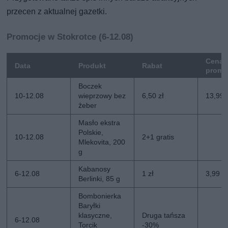
przecen z aktualnej gazetki.
Promocje w Stokrotce (6-12.08)
Cena
Data
Produkt
Rabat
promo
Boczek
10-12.08
wieprzowy bez
6,50 zł
13,99 
żeber
Masło ekstra
Polskie,
10-12.08
2+1 gratis
Mlekovita, 200
g
Kabanosy
6-12.08
1 zł
3,99 zł
Berlinki, 85 g
Bombonierka
Baryłki
klasyczne,
Druga tańsza
6-12.08
Torcik
-30%