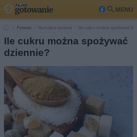
MENU
Fa
Szu
ceb
kaj
Pytania
Nurtujące pytania
Ile cukru można spożywać dz
ook
Ile cukru można spożywać
dziennie?