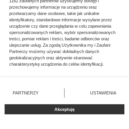
1162 zaufanych partnerów uzyskujemy dostęp i
przechowujemy informacje na urządzeniu oraz
przetwarzamy dane osobowe, takie jak unikalne
identyfikatory, standardowe informacje wysyłane przez
urządzenie czy dane przeglądania w celu zapewniania
spersonalizowanych reklam, wybór spersonalizowanych
treści, pomiar reklam i treści, badanie odbiorców oraz
ulepszanie usług. Za zgodą Użytkownika my i Zaufani
Partnerzy możemy używać dokładnych danych
geolokalizacyjnych oraz aktywnie skanować
Dlaczego nikt nie chciał poślubić
charakterystykę urządzenia do celów identyfikacji.
syna Jana III Sobieskiego?
Ponieważ cenimy Twoją prywatność, prosimy o zgodę na
korzystanie z tych technologii poprzez kliknięcie
Odpowiedź zaskakuje
„Akceptuję”. Zgoda jest dobrowolna i zawsze możesz ją
zmienić/wycofać klikając przycisk ustawień prywatności
PARTNERZY
USTAWIENIA
znajdujący się w lewym dolnym rogu strony
. Niektóre
rodzaje przetwarzania danych nie wymagają zgody
Akceptuję
użytkownika, ale masz prawo sprzeciwić się takiemu
przetwarzaniu. Preferencje będą miały zastosowania tylko
na tej witrynie.