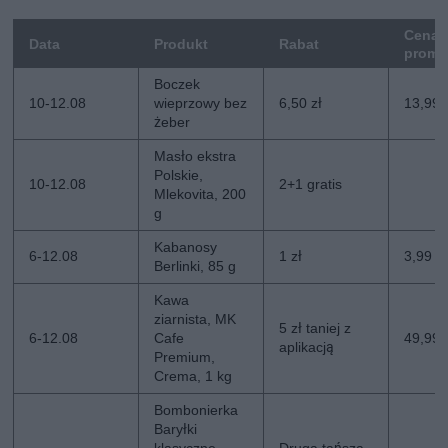
Cena
Data
Produkt
Rabat
promo
Boczek
10-12.08
wieprzowy bez
6,50 zł
13,99 
żeber
Masło ekstra
Polskie,
10-12.08
2+1 gratis
Mlekovita, 200
g
Kabanosy
6-12.08
1 zł
3,99 zł
Berlinki, 85 g
Kawa
ziarnista, MK
5 zł taniej z
6-12.08
Cafe
49,99 z
aplikacją
Premium,
Crema, 1 kg
Bombonierka
Baryłki