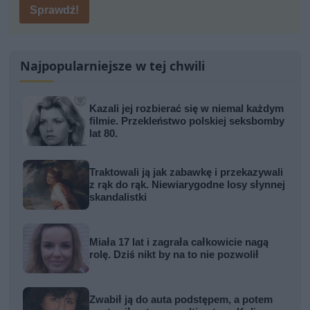
Sprawdź!
Najpopularniejsze w tej chwili
Kazali jej rozbierać się w niemal każdym
filmie. Przekleństwo polskiej seksbomby
lat 80.
Traktowali ją jak zabawkę i przekazywali
z rąk do rąk. Niewiarygodne losy słynnej
skandalistki
Miała 17 lat i zagrała całkowicie nagą
rolę. Dziś nikt by na to nie pozwolił
Zwabił ją do auta podstępem, a potem