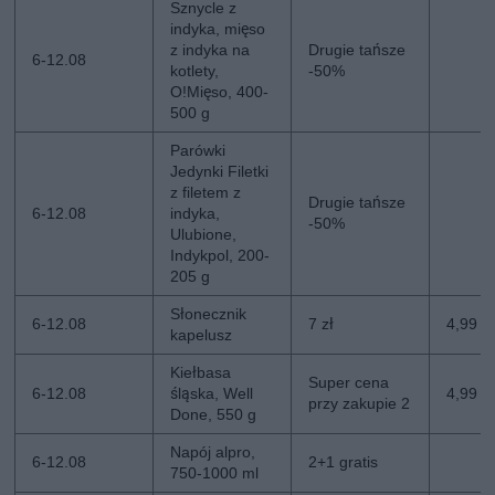
Sznycle z
indyka, mięso
z indyka na
Drugie tańsze
6-12.08
kotlety,
-50%
O!Mięso, 400-
500 g
Parówki
Jedynki Filetki
z filetem z
Drugie tańsze
6-12.08
indyka,
-50%
Ulubione,
Indykpol, 200-
205 g
Słonecznik
6-12.08
7 zł
4,99 zł
kapelusz
Kiełbasa
Super cena
6-12.08
śląska, Well
4,99 z
przy zakupie 2
Done, 550 g
Napój alpro,
6-12.08
2+1 gratis
750-1000 ml