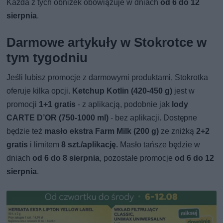
Każda z tych obniżek obowiązuje w dniach
od 6 do 12
sierpnia
.
Darmowe artykuły w Stokrotce w
tym tygodniu
Jeśli lubisz promocje z darmowymi produktami, Stokrotka
oferuje kilka opcji.
Ketchup Kotlin (420-450 g)
jest w
promocji
1+1 gratis
- z aplikacją, podobnie jak
lody
CARTE D’OR (750-1000 ml)
- bez aplikacji. Dostępne
będzie też
masło ekstra Farm Milk (200 g)
ze zniżką
2+2
gratis
i limitem
8 szt./aplikację.
Masło tańsze będzie w
dniach
od 6 do 8 sierpnia
, pozostałe promocje
od 6 do 12
sierpnia
.