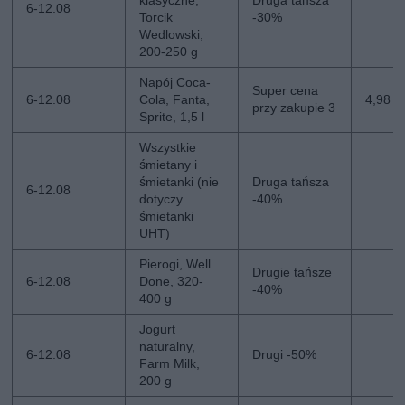
klasyczne,
Druga tańsza
6-12.08
Torcik
-30%
Wedlowski,
200-250 g
Napój Coca-
Super cena
6-12.08
Cola, Fanta,
4,98 zł
przy zakupie 3
Sprite, 1,5 l
Wszystkie
śmietany i
śmietanki (nie
Druga tańsza
6-12.08
dotyczy
-40%
śmietanki
UHT)
Pierogi, Well
Drugie tańsze
6-12.08
Done, 320-
-40%
400 g
Jogurt
naturalny,
6-12.08
Drugi -50%
Farm Milk,
200 g