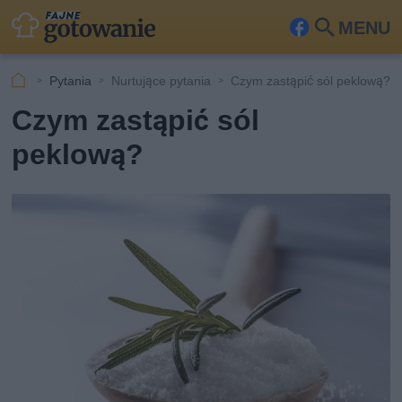
MENU
Fa
Szu
ceb
kaj
Pytania
Nurtujące pytania
Czym zastąpić sól peklową?
ook
Czym zastąpić sól
peklową?