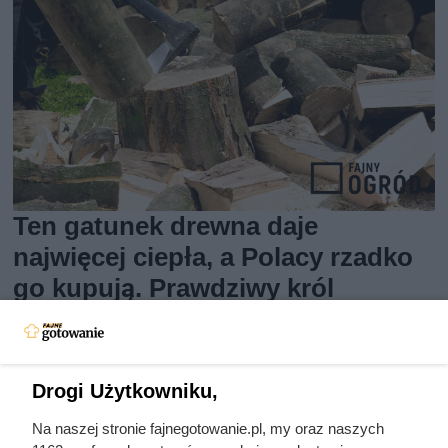
Ten gatunek drewna daje
najwięcej ciepła, a Polacy rzadko
go kupują. Prawdziwy król
kaloryczności
Drogi Użytkowniku,
Na naszej stronie fajnegotowanie.pl, my oraz naszych