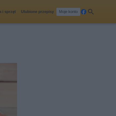
 i sprzęt
Ulubione przepisy
Moje konto
Fa
Szu
ceb
kaj
ook