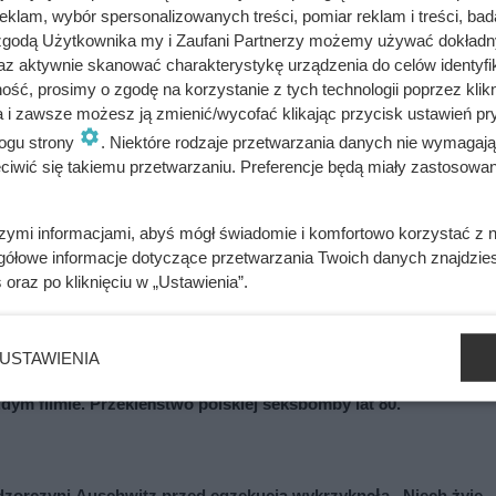
klam, wybór spersonalizowanych treści, pomiar reklam i treści, bad
 zgodą Użytkownika my i Zaufani Partnerzy możemy używać dokład
az aktywnie skanować charakterystykę urządzenia do celów identyfi
ść, prosimy o zgodę na korzystanie z tych technologii poprzez klikn
a i zawsze możesz ją zmienić/wycofać klikając przycisk ustawień pr
ogu strony
. Niektóre rodzaje przetwarzania danych nie wymagaj
rzed smażeniem? Podpowiadamy! Poznaj najczęściej wybierany sposó
iwić się takiemu przetwarzaniu. Preferencje będą miały zastosowania
szymi informacjami, abyś mógł świadomie i komfortowo korzystać z
gółowe informacje dotyczące przetwarzania Twoich danych znajdzi
s
oraz po kliknięciu w „Ustawienia”.
USTAWIENIA
ażdym filmie. Przekleństwo polskiej seksbomby lat 80.
adzorczyni Auschwitz przed egzekucją wykrzyknęła „Niech żyje