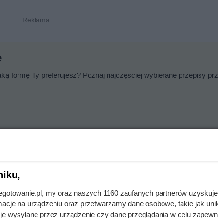
e
ą formę Ty preferujesz? Poznaj najczęściej wybierane przepisy pr
rsza
niku,
ch. Poznaj nasze proste przepisy na pyszne dania z dorsza, Ryba
jnegotowanie.pl, my oraz naszych 1160 zaufanych partnerów uzyskuje
cje na urządzeniu oraz przetwarzamy dane osobowe, takie jak unika
je wysyłane przez urządzenie czy dane przeglądania w celu zapewn