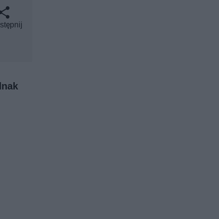
stępnij
dnak