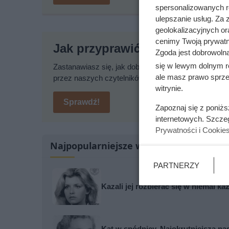
spersonalizowanych re
ulepszanie usług. Za
geolokalizacyjnych or
cenimy Twoją prywatno
Jak przyprawić karpia?
Zgoda jest dobrowoln
się w lewym dolnym r
Zastanawiasz się, jak dobrze przyprawić karpia p
ale masz prawo sprzec
przez naszych czytelników.
witrynie.
Sprawdź!
Zapoznaj się z poniż
internetowych. Szcze
Prywatności i Cookie
Najpopularniejsze w tej chwili
PARTNERZY
Kazali jej rozbierać się w niemal k
Kat w spódnicy. Najokrutniejsza n