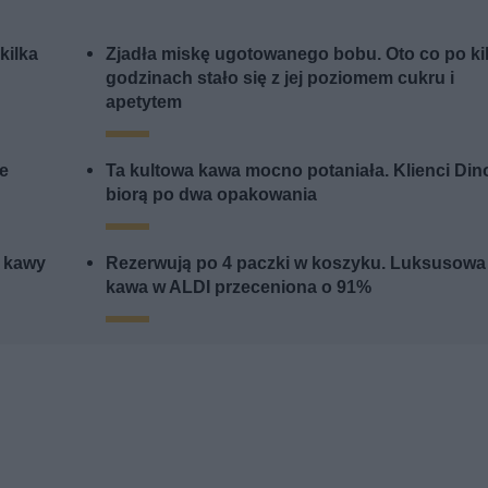
kilka
Zjadła miskę ugotowanego bobu. Oto co po ki
godzinach stało się z jej poziomem cukru i
apetytem
me
Ta kultowa kawa mocno potaniała. Klienci Din
biorą po dwa opakowania
j kawy
Rezerwują po 4 paczki w koszyku. Luksusowa
kawa w ALDI przeceniona o 91%