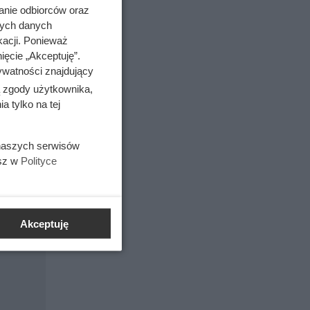
anie odbiorców oraz
nych danych
kacji. Ponieważ
ięcie „Akceptuję”.
ywatności znajdujący
ą zgody użytkownika,
b
 tylko na tej
 naszych serwisów
esz w
Polityce
Akceptuję