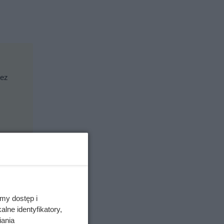
zez
my dostęp i
lne identyfikatory,
iania