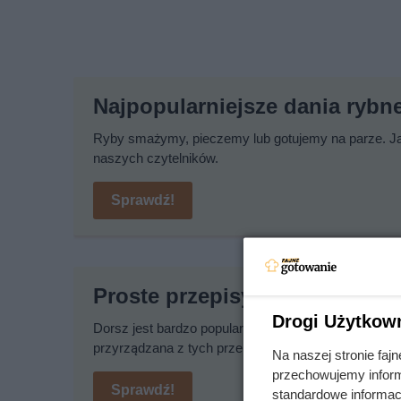
Najpopularniejsze dania rybn
Ryby smażymy, pieczemy lub gotujemy na parze. Jak
naszych czytelników.
Sprawdź!
Proste przepisy na dania z do
Drogi Użytkow
Dorsz jest bardzo popularną rybą na polskich stoła
przyrządzana z tych przepisów zawsze się udaje!
Na naszej stronie fa
przechowujemy informa
Sprawdź!
standardowe informac