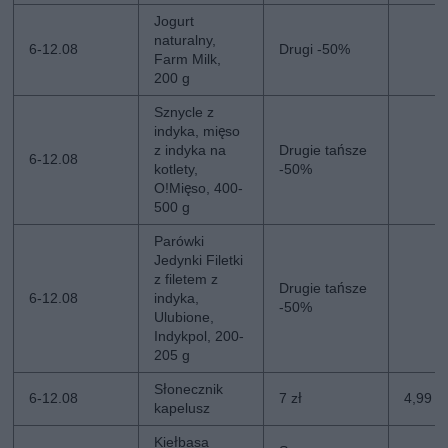
Jogurt
naturalny,
6-12.08
Drugi -50%
Farm Milk,
200 g
Sznycle z
indyka, mięso
z indyka na
Drugie tańsze
6-12.08
kotlety,
-50%
O!Mięso, 400-
500 g
Parówki
Jedynki Filetki
z filetem z
Drugie tańsze
6-12.08
indyka,
-50%
Ulubione,
Indykpol, 200-
205 g
Słonecznik
6-12.08
7 zł
4,99 zł
kapelusz
Kiełbasa