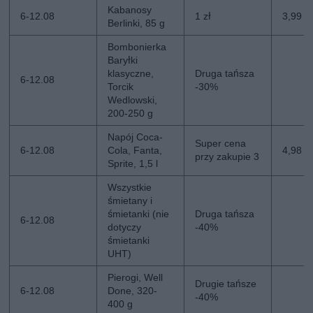
Kabanosy
6-12.08
1 zł
3,99 zł
Berlinki, 85 g
Bombonierka
Baryłki
klasyczne,
Druga tańsza
6-12.08
Torcik
-30%
Wedlowski,
200-250 g
Napój Coca-
Super cena
6-12.08
Cola, Fanta,
4,98 zł
przy zakupie 3
Sprite, 1,5 l
Wszystkie
śmietany i
śmietanki (nie
Druga tańsza
6-12.08
dotyczy
-40%
śmietanki
UHT)
Pierogi, Well
Drugie tańsze
6-12.08
Done, 320-
-40%
400 g