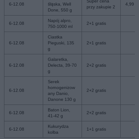
Super cena
6-12.08
śląska, Well
4,99 z
przy zakupie 2
Done, 550 g
Napój alpro,
6-12.08
2+1 gratis
750-1000 ml
Ciastka
6-12.08
Pieguski, 135
2+1 gratis
g
Galaretka,
6-12.08
Delecta, 39-70
2+2 gratis
g
Serek
homogenizow
6-12.08
2+2 gratis
any Danio,
Danone 130 g
Baton Lion,
6-12.08
2+2 gratis
41-42 g
Kukurydza
6-12.08
1+1 gratis
kolba