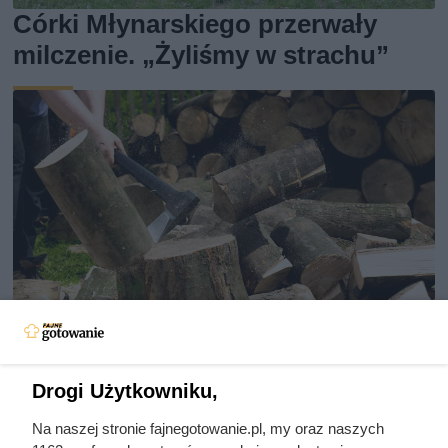
Córki Młynarskiego przerwały
milczenie. „Żyliśmy w strachu”
Ten gatunek drewna daje
Drogi Użytkowniku,
najwięcej ciepła, a Polacy rzadko
Na naszej stronie fajnegotowanie.pl, my oraz naszych