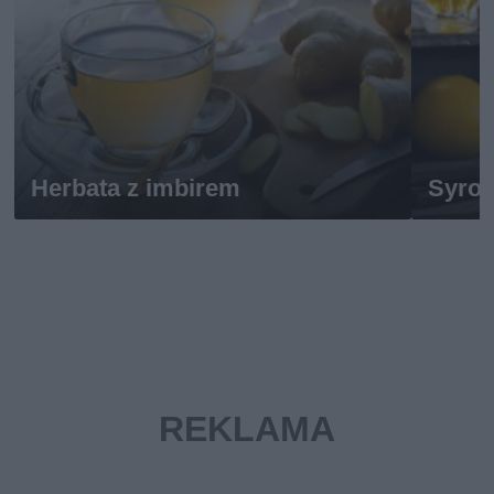
Herbata z imbirem
Syrop