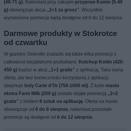
(48-71 g)
. Natomiast przy zakupie
przypraw Kamis (5-40
g)
obowiązuje akcja
„2+1 za grosz”
. Wszystkie
wymienione promocje będą dostępne od 6 do 12 sierpnia.
Darmowe produkty w Stokrotce
od czwartku
W gazetce Stokrotki znalazło się także kilka promocji z
całkowicie bezpłatnymi produktami.
Ketchup Kotlin (420-
450 g)
kupisz w akcji
„1+1 gratis”
z aplikacją. Taka sama
oferta, ale bez konieczności korzystania z aplikacji,
obejmuje
lody Carte d’Or (750-1000 ml)
. Z kolei
masło
ekstra Farm Milk (200 g)
zostało objęte promocją
„2+2
gratis”
z limitem
8 sztuk na aplikację
. Oferta na masło
obowiązuje od
6 do 8 sierpnia
, natomiast pozostałe
promocje są dostępne od
6 do 12 sierpnia
.