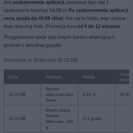
jest
zeskanowanie aplikacji
, ponieważ bez niej 1
opakowanie kosztuje 54,99 zł.
Po zeskanowaniu aplikacji
cena spada do 49,99 zł/szt
. Nie ma tu limitu, więc można
brać dowolną ilość. Promocja trwa
od 6 do 12 sierpnia
.
Przygotowano także spis innych bardzo atrakcyjnych
przecen z aktualnej gazetki.
Promocje w Stokrotce (6-12.08)
Cena
Data
Produkt
Rabat
promo
Boczek
10-12.08
wieprzowy bez
6,50 zł
13,99 
żeber
Masło ekstra
Polskie,
10-12.08
2+1 gratis
Mlekovita, 200
g