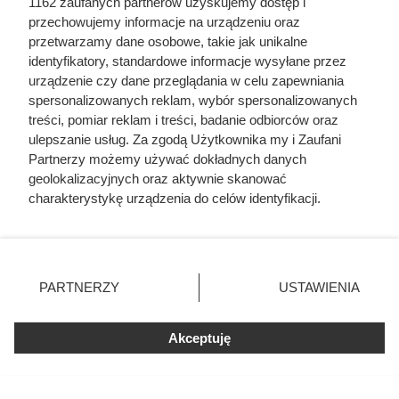
go kupują. Prawdziwy król
1162 zaufanych partnerów uzyskujemy dostęp i
przechowujemy informacje na urządzeniu oraz
kaloryczności
przetwarzamy dane osobowe, takie jak unikalne
identyfikatory, standardowe informacje wysyłane przez
urządzenie czy dane przeglądania w celu zapewniania
spersonalizowanych reklam, wybór spersonalizowanych
treści, pomiar reklam i treści, badanie odbiorców oraz
ulepszanie usług. Za zgodą Użytkownika my i Zaufani
Partnerzy możemy używać dokładnych danych
geolokalizacyjnych oraz aktywnie skanować
charakterystykę urządzenia do celów identyfikacji.
Ponieważ cenimy Twoją prywatność, prosimy o zgodę na
korzystanie z tych technologii poprzez kliknięcie
„Akceptuję”. Zgoda jest dobrowolna i zawsze możesz ją
zmienić/wycofać klikając przycisk ustawień prywatności
PARTNERZY
USTAWIENIA
znajdujący się w lewym dolnym rogu strony
. Niektóre
rodzaje przetwarzania danych nie wymagają zgody
Po 15 latach zdjęli fragment
Akceptuję
użytkownika, ale masz prawo sprzeciwić się takiemu
przetwarzaniu. Preferencje będą miały zastosowania tylko
elewacji. To, co zastali pod
na tej witrynie.
styropianem, zaskoczyło nawet