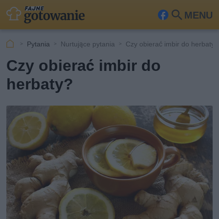
MENU
Fa
Szu
ceb
kaj
Pytania
Nurtujące pytania
Czy obierać imbir do herbaty?
ook
Czy obierać imbir do
herbaty?