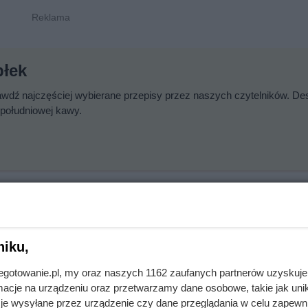
błek
wdź najczęściej wybierane przepisy przez naszych czytelników. De
opołudniowej kawy.
j dla całej rodziny bez dodatku cukru. Jest doskonałym źródłem wit
niku,
prosty przepis na pyszny sok.
jnegotowanie.pl, my oraz naszych 1162 zaufanych partnerów uzyskuje
cje na urządzeniu oraz przetwarzamy dane osobowe, takie jak unika
je wysyłane przez urządzenie czy dane przeglądania w celu zapewn