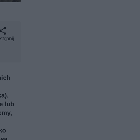
stępnij
nich
a).
e lub
emy,
ko
ęsa