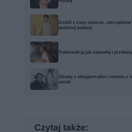
Polską
Zrobili z żony cesarza „nierządnicę
ambitnej kobiety
Traktowali ją jak zabawkę i przekaz
Zdrady z obojgiem płci i romans z s
sztuki
Czytaj także: