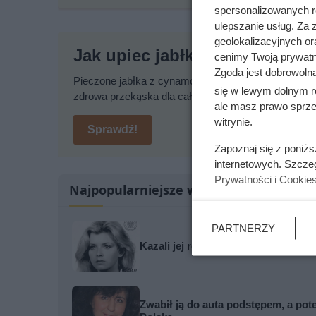
spersonalizowanych re
ulepszanie usług. Za
geolokalizacyjnych or
Jak upiec jabłka w piekarniku
cenimy Twoją prywatno
Zgoda jest dobrowoln
Pieczone jabłka z cynamonem i słodkim owocowym n
się w lewym dolnym r
zdrowa przekąska dla całej rodziny. Sprawdź nasz p
ale masz prawo sprzec
witrynie.
Sprawdź!
Zapoznaj się z poniż
internetowych. Szcze
Prywatności i Cookie
Najpopularniejsze w tej chwili
PARTNERZY
Kazali jej rozbierać się w niemal k
Zwabił ją do auta podstępem, a pot