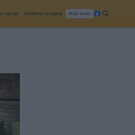
 i sprzęt
Ulubione przepisy
Moje konto
Fa
Szu
ceb
kaj
ook