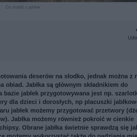
Co zrobić z jabłek
Udo
gotowania deserów na słodko, jednak można z 
a obiad. Jabłka są głównym składnikiem do
bazie jabłek przygotowywana jest np. szarlotk
dla dzieci i dorosłych, np placuszki jabłkow
iaru jabłek możemy przygotować przetwory (dż
ków). Jabłka możemy również pokroić w cienkie
 chipsy. Obrane jabłka świetnie sprawdzą się ja
oce możemy wykorzystać także do nadziania mi