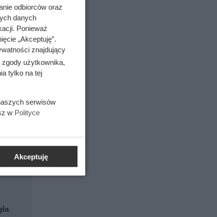
anie odbiorców oraz
nych danych
kacji. Ponieważ
ięcie „Akceptuję”.
ywatności znajdujący
i
ą zgody użytkownika,
 tylko na tej
 naszych serwisów
esz w
Polityce
Akceptuję
ęła