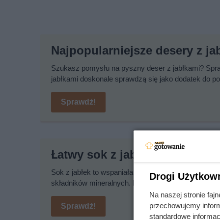
Najpopularniejsze desery z ja
Szukasz pomysłu na pyszny deser z jabłkami? Spra
jabłkami doskonale sprawdzą się jako dodatek do p
Sprawdź!
Łatwy sok z jabłek na zimę
Sok z jabłek to wspaniała propozycja na pyszny napó
Drogi Użytkow
składników mineralnych. Koniecznie wypróbuj nasz 
Na naszej stronie fa
przechowujemy informa
Sprawdź!
standardowe informac