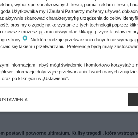
klam, wybór spersonalizowanych treści, pomiar reklam i treści, bad
 zgodą Użytkownika my i Zaufani Partnerzy możemy używać dokład
az aktywnie skanować charakterystykę urządzenia do celów identyfi
?
ść, prosimy o zgodę na korzystanie z tych technologii poprzez klikn
a i zawsze możesz ją zmienić/wycofać klikając przycisk ustawień pr
adzieniem, podawane z orzechami włoskimi i migdałami to idealna 
ogu strony
. Niektóre rodzaje przetwarzania danych nie wymagaj
rosty przepis!
iwić się takiemu przetwarzaniu. Preferencje będą miały zastosowania
szymi informacjami, abyś mógł świadomie i komfortowo korzystać z
gółowe informacje dotyczące przetwarzania Twoich danych znajdzi
s
oraz po kliknięciu w „Ustawienia”.
USTAWIENIA
ażdym filmie. Przekleństwo polskiej seksbomby lat 80.
em postawił potworne ultimatum. Kulisy tragedii, która wstrząsn