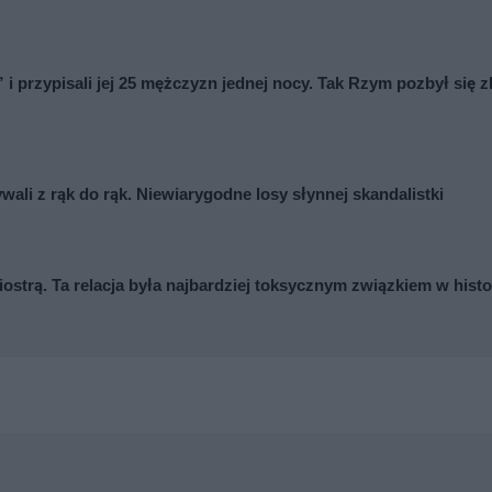
” i przypisali jej 25 mężczyzn jednej nocy. Tak Rzym pozbył się z
ywali z rąk do rąk. Niewiarygodne losy słynnej skandalistki
iostrą. Ta relacja była najbardziej toksycznym związkiem w histo