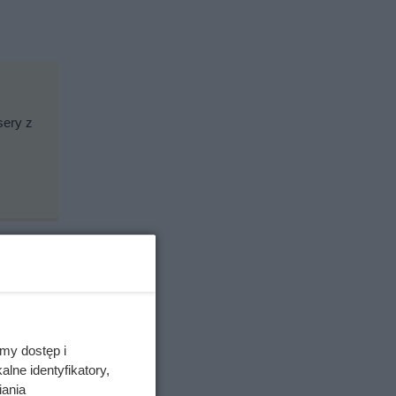
sery z
amin i
my dostęp i
lne identyfikatory,
iania