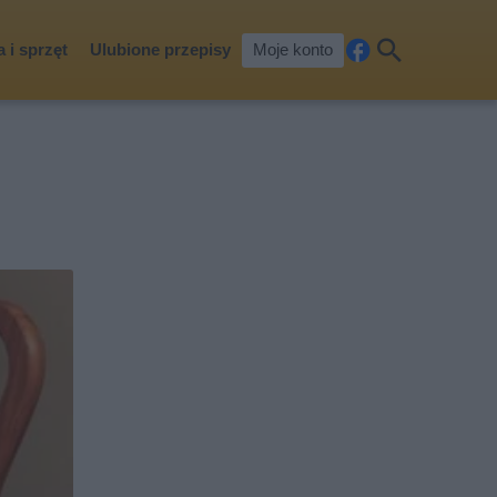
 i sprzęt
Ulubione przepisy
Moje konto
Fa
Szu
ceb
kaj
ook