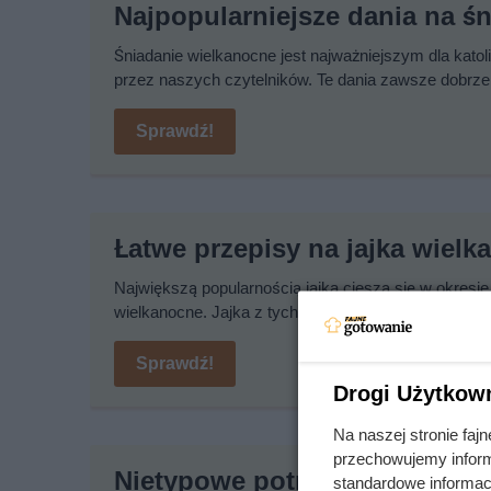
Najpopularniejsze dania na ś
Śniadanie wielkanocne jest najważniejszym dla kato
przez naszych czytelników. Te dania zawsze dobrze
Sprawdź!
Łatwe przepisy na jajka wielk
Największą popularnością jajka cieszą się w okresie
wielkanocne. Jajka z tych przepisów są proste do zro
Sprawdź!
Drogi Użytkow
Na naszej stronie fa
przechowujemy informa
Nietypowe potrawy wielkanoc
standardowe informac