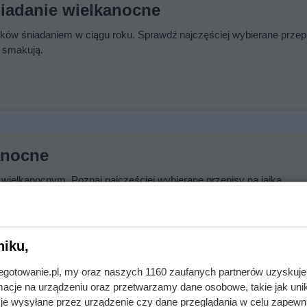
niadanie wielkanocne
lików śniadaniem w ciągu roku. Sprawdź najczęściej wybierane przep
 smakują.
anocne
 wielkanocnym. Poznaj najczęściej wybierane przepisy na jajka
bienia i zawsze się udają!
niku,
jnegotowanie.pl, my oraz naszych 1160 zaufanych partnerów uzyskuje
cje na urządzeniu oraz przetwarzamy dane osobowe, takie jak unika
ne
je wysyłane przez urządzenie czy dane przeglądania w celu zapewn