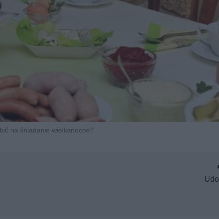
bić na śniadanie wielkanocne?
Udo