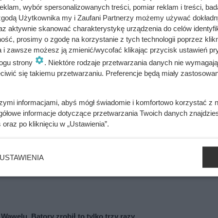
klam, wybór spersonalizowanych treści, pomiar reklam i treści, bad
ata! Czy słyszałeś o nich? Dowiedz się jakie dziwne potrawy jedzą l
 zgodą Użytkownika my i Zaufani Partnerzy możemy używać dokład
az aktywnie skanować charakterystykę urządzenia do celów identyfi
ść, prosimy o zgodę na korzystanie z tych technologii poprzez klikn
a i zawsze możesz ją zmienić/wycofać klikając przycisk ustawień pr
ogu strony
. Niektóre rodzaje przetwarzania danych nie wymagaj
iwić się takiemu przetwarzaniu. Preferencje będą miały zastosowania
szymi informacjami, abyś mógł świadomie i komfortowo korzystać z
gółowe informacje dotyczące przetwarzania Twoich danych znajdzi
s
oraz po kliknięciu w „Ustawienia”.
ażdym filmie. Przekleństwo polskiej seksbomby lat 80.
USTAWIENIA
adzorczyni Auschwitz przed egzekucją wykrzyknęła „Niech żyje
awelu. Batory zrobił to tylko trzy razy