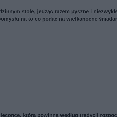
dzinnym stole, jedząc razem pyszne i niezwykl
 pomysłu na to co podać na wielkanocne śniadan
ięconce, która powinna według tradycji rozpo