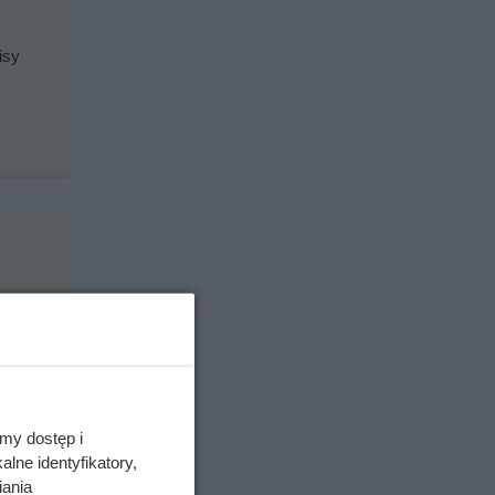
isy
my dostęp i
lne identyfikatory,
iania