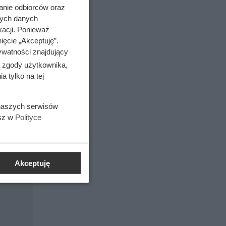
anie odbiorców oraz
udzie
nych danych
kacji. Ponieważ
ięcie „Akceptuję”.
ywatności znajdujący
ą zgody użytkownika,
 tylko na tej
 naszych serwisów
esz w
Polityce
Akceptuję