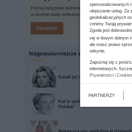
spersonalizowanych re
Poznaj nietypowe potrawy wielkanocne z Polski i świ
ulepszanie usług. Za
w okresie świąt wielkanocnych.
geolokalizacyjnych or
cenimy Twoją prywatno
Sprawdź!
Zgoda jest dobrowoln
się w lewym dolnym r
ale masz prawo sprzec
witrynie.
Najpopularniejsze w tej chwili
Zapoznaj się z poniż
internetowych. Szcze
Prywatności i Cookie
Kazali jej rozbierać się w niemal k
PARTNERZY
Kat w spódnicy. Najokrutniejsza n
Polska!”
Najgorsza noc poślubna w dziejach W