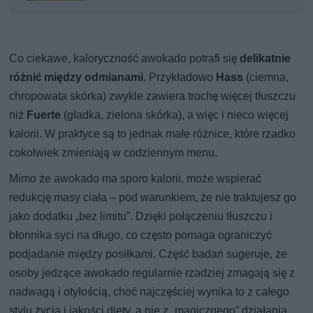
Co ciekawe, kaloryczność awokado potrafi się
delikatnie
różnić między odmianami
. Przykładowo
Hass
(ciemna,
chropowata skórka) zwykle zawiera trochę więcej tłuszczu
niż
Fuerte
(gładka, zielona skórka), a więc i nieco więcej
kalorii. W praktyce są to jednak małe różnice, które rzadko
cokolwiek zmieniają w codziennym menu.
Mimo że awokado ma sporo kalorii, może wspierać
redukcję masy ciała – pod warunkiem, że nie traktujesz go
jako dodatku „bez limitu”. Dzięki połączeniu tłuszczu i
błonnika syci na długo, co często pomaga ograniczyć
podjadanie między posiłkami. Część badań sugeruje, że
osoby jedzące awokado regularnie rzadziej zmagają się z
nadwagą i otyłością, choć najczęściej wynika to z całego
stylu życia i jakości diety, a nie z „magicznego” działania