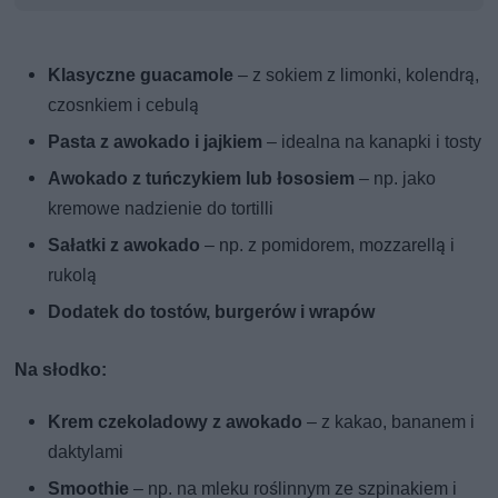
Klasyczne guacamole
– z sokiem z limonki, kolendrą,
czosnkiem i cebulą
Pasta z awokado i jajkiem
– idealna na kanapki i tosty
Awokado z tuńczykiem lub łososiem
– np. jako
kremowe nadzienie do tortilli
Sałatki z awokado
– np. z pomidorem, mozzarellą i
rukolą
Dodatek do tostów, burgerów i wrapów
Na słodko:
Krem czekoladowy z awokado
– z kakao, bananem i
daktylami
Smoothie
– np. na mleku roślinnym ze szpinakiem i