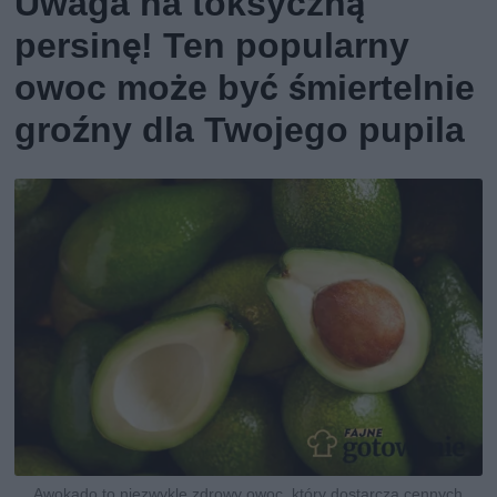
Uwaga na toksyczną
persinę! Ten popularny
owoc może być śmiertelnie
groźny dla Twojego pupila
Awokado to niezwykle zdrowy owoc, który dostarcza cennych