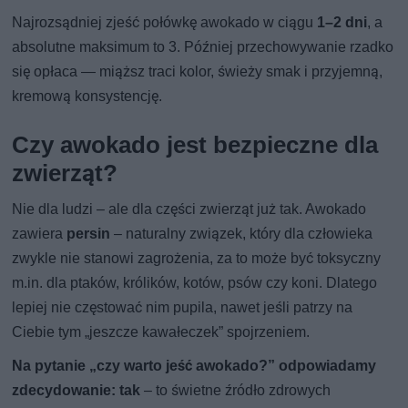
Najrozsądniej zjeść połówkę awokado w ciągu
1–2 dni
, a
absolutne maksimum to 3. Później przechowywanie rzadko
się opłaca — miąższ traci kolor, świeży smak i przyjemną,
kremową konsystencję.
Czy awokado jest bezpieczne dla
zwierząt?
Nie dla ludzi – ale dla części zwierząt już tak. Awokado
zawiera
persin
– naturalny związek, który dla człowieka
zwykle nie stanowi zagrożenia, za to może być toksyczny
m.in. dla ptaków, królików, kotów, psów czy koni. Dlatego
lepiej nie częstować nim pupila, nawet jeśli patrzy na
Ciebie tym „jeszcze kawałeczek” spojrzeniem.
Na pytanie „czy warto jeść awokado?” odpowiadamy
zdecydowanie: tak
– to świetne źródło zdrowych