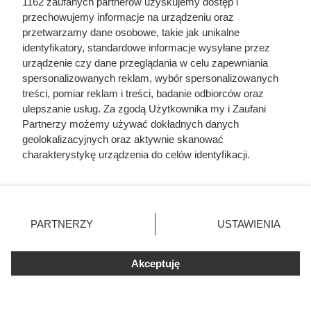
1162 zaufanych partnerów uzyskujemy dostęp i
przechowujemy informacje na urządzeniu oraz
przetwarzamy dane osobowe, takie jak unikalne
identyfikatory, standardowe informacje wysyłane przez
urządzenie czy dane przeglądania w celu zapewniania
spersonalizowanych reklam, wybór spersonalizowanych
treści, pomiar reklam i treści, badanie odbiorców oraz
ulepszanie usług. Za zgodą Użytkownika my i Zaufani
Partnerzy możemy używać dokładnych danych
geolokalizacyjnych oraz aktywnie skanować
charakterystykę urządzenia do celów identyfikacji.
Żona Sienkiewicza uciekła
Ponieważ cenimy Twoją prywatność, prosimy o zgodę na
podczas podróży poślubnej.
korzystanie z tych technologii poprzez kliknięcie
„Akceptuję”. Zgoda jest dobrowolna i zawsze możesz ją
Powód do dziś szokuje
zmienić/wycofać klikając przycisk ustawień prywatności
PARTNERZY
USTAWIENIA
znajdujący się w lewym dolnym rogu strony
. Niektóre
rodzaje przetwarzania danych nie wymagają zgody
Akceptuję
użytkownika, ale masz prawo sprzeciwić się takiemu
przetwarzaniu. Preferencje będą miały zastosowania tylko
na tej witrynie.