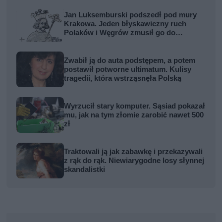
Jan Luksemburski podszedł pod mury
Krakowa. Jeden błyskawiczny ruch
Polaków i Węgrów zmusił go do
odwrotu
Zwabił ją do auta podstępem, a potem
postawił potworne ultimatum. Kulisy
tragedii, która wstrząsnęła Polską
Wyrzucił stary komputer. Sąsiad pokazał
mu, jak na tym złomie zarobić nawet 500
zł
Traktowali ją jak zabawkę i przekazywali
z rąk do rąk. Niewiarygodne losy słynnej
skandalistki