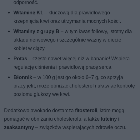
odporność.
Witaminę K1
– kluczową dla prawidłowego
krzepnięcia krwi oraz utrzymania mocnych kości.
Witaminy z grupy B
– w tym kwas foliowy, istotny dla
układu nerwowego i szczególnie ważny w diecie
kobiet w ciąży.
Potas
– często nawet więcej niż w bananie! Wspiera
regulację ciśnienia i prawidłową pracę serca.
Błonnik
– w 100 g jest go około 6–7 g, co sprzyja
pracy jelit, może obniżać cholesterol i ułatwiać kontrolę
poziomu glukozy we krwi.
Dodatkowo awokado dostarcza
fitosteroli
, które mogą
pomagać w obniżaniu cholesterolu, a także
luteiny i
zeaksantyny
– związków wspierających zdrowie oczu.