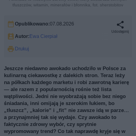
tłuszczów, witamin, minerałów i błonnika, fot. sherstobitov
Opublikowano:
07.08.2026
Udostępnij
Autor:
Ewa Cierpiał
Drukuj
Jeszcze niedawno awokado uchodziło w Polsce za
kulinarną ciekawostkę z dalekich stron. Teraz leży
na półkach każdego marketu i robi zawrotną karierę
— ale razem z popularnością rośnie też lista
wątpliwości. Jedni nie wyobrażają sobie bez niego
śniadania, inni omijają je szerokim łukiem, bo
„tłuszcz”, „kalorie” i „fit” nie zawsze idą w parze…
a przynajmniej tak się wydaje. Czy awokado to
faktycznie zdrowy wybór, czy sprytnie
wypromowany trend? Co tak naprawdę kryje się w