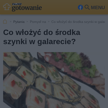
MENU
Fa
Szu
ceb
kaj
Pytania
Pomysł na
Co włożyć do środka szynki w galare
ook
Co włożyć do środka
szynki w galarecie?