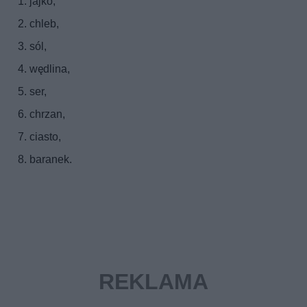
jajko,
chleb,
sól,
wędlina,
ser,
chrzan,
ciasto,
baranek.