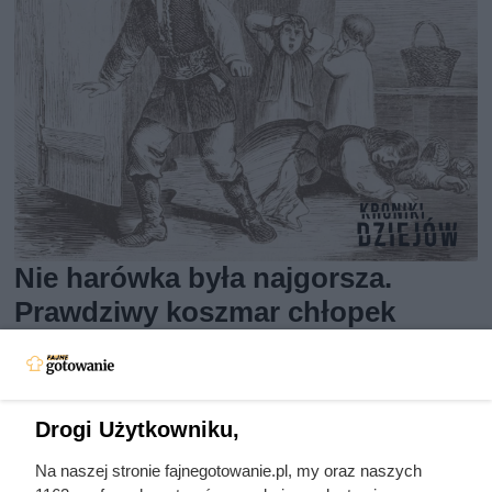
Nie harówka była najgorsza.
Prawdziwy koszmar chłopek
zaczynał się po zamknięciu drzwi
domu
Drogi Użytkowniku,
Na naszej stronie fajnegotowanie.pl, my oraz naszych