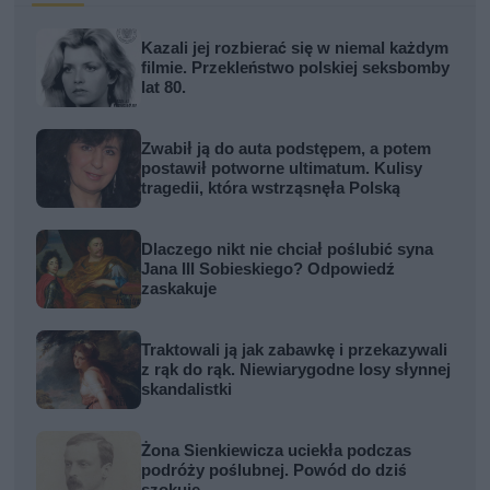
Kazali jej rozbierać się w niemal każdym
filmie. Przekleństwo polskiej seksbomby
lat 80.
Zwabił ją do auta podstępem, a potem
postawił potworne ultimatum. Kulisy
tragedii, która wstrząsnęła Polską
Dlaczego nikt nie chciał poślubić syna
Jana III Sobieskiego? Odpowiedź
zaskakuje
Traktowali ją jak zabawkę i przekazywali
z rąk do rąk. Niewiarygodne losy słynnej
skandalistki
Żona Sienkiewicza uciekła podczas
podróży poślubnej. Powód do dziś
szokuje