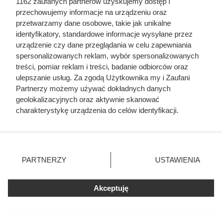
1162 zaufanych partnerów uzyskujemy dostęp i
przechowujemy informacje na urządzeniu oraz
przetwarzamy dane osobowe, takie jak unikalne
identyfikatory, standardowe informacje wysyłane przez
urządzenie czy dane przeglądania w celu zapewniania
spersonalizowanych reklam, wybór spersonalizowanych
treści, pomiar reklam i treści, badanie odbiorców oraz
ulepszanie usług. Za zgodą Użytkownika my i Zaufani
Partnerzy możemy używać dokładnych danych
geolokalizacyjnych oraz aktywnie skanować
charakterystykę urządzenia do celów identyfikacji.
Miał tylko 16 lat i nie bał się
Ponieważ cenimy Twoją prywatność, prosimy o zgodę na
władzy PRL. SB zabiło go w
korzystanie z tych technologii poprzez kliknięcie
„Akceptuję”. Zgoda jest dobrowolna i zawsze możesz ją
czasie stanu wojennego
zmienić/wycofać klikając przycisk ustawień prywatności
PARTNERZY
USTAWIENIA
znajdujący się w lewym dolnym rogu strony
. Niektóre
rodzaje przetwarzania danych nie wymagają zgody
Akceptuję
użytkownika, ale masz prawo sprzeciwić się takiemu
przetwarzaniu. Preferencje będą miały zastosowania tylko
na tej witrynie.