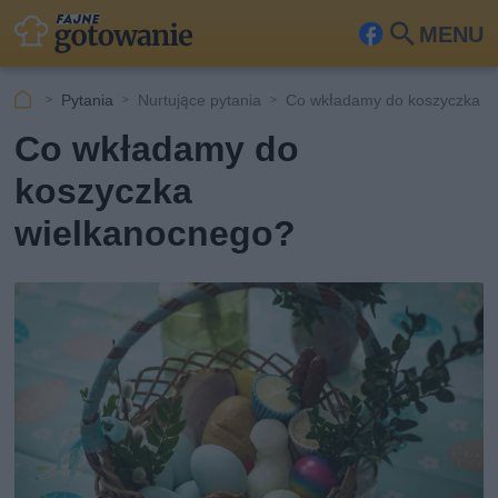
MENU
Fa
Szu
ceb
kaj
Pytania
Nurtujące pytania
Co wkładamy do koszyczka w
ook
Co wkładamy do
koszyczka
wielkanocnego?