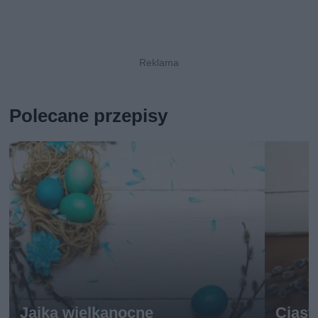
Polecane przepisy
Jajka wielkanocne
Ciast