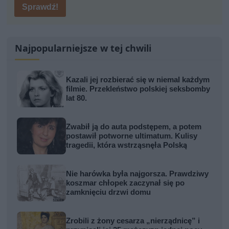
Sprawdź!
Najpopularniejsze w tej chwili
Kazali jej rozbierać się w niemal każdym
filmie. Przekleństwo polskiej seksbomby
lat 80.
Zwabił ją do auta podstępem, a potem
postawił potworne ultimatum. Kulisy
tragedii, która wstrząsnęła Polską
Nie harówka była najgorsza. Prawdziwy
koszmar chłopek zaczynał się po
zamknięciu drzwi domu
Zrobili z żony cesarza „nierządnicę” i