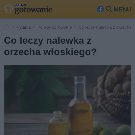
MENU
Fa
Szu
ceb
kaj
Pytania
Porady zdrowotne
Co leczy nalewka z orzecha 
ook
Co leczy nalewka z
orzecha włoskiego?