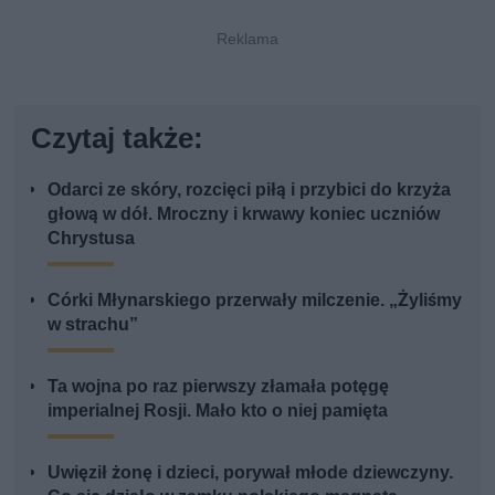
Czytaj także:
Odarci ze skóry, rozcięci piłą i przybici do krzyża
głową w dół. Mroczny i krwawy koniec uczniów
Chrystusa
Córki Młynarskiego przerwały milczenie. „Żyliśmy
w strachu”
Ta wojna po raz pierwszy złamała potęgę
imperialnej Rosji. Mało kto o niej pamięta
Uwięził żonę i dzieci, porywał młode dziewczyny.