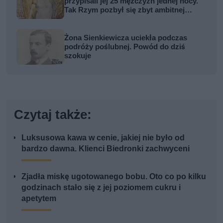
przypisali jej 25 mężczyzn jednej nocy.
Tak Rzym pozbył się zbyt ambitnej
kobiety
Żona Sienkiewicza uciekła podczas
podróży poślubnej. Powód do dziś
szokuje
Czytaj także:
Luksusowa kawa w cenie, jakiej nie było od
bardzo dawna. Klienci Biedronki zachwyceni
Zjadła miskę ugotowanego bobu. Oto co po kilku
godzinach stało się z jej poziomem cukru i
apetytem