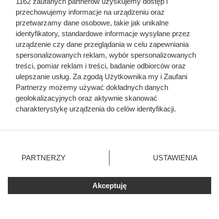
1162 zaufanych partnerów uzyskujemy dostęp i
przechowujemy informacje na urządzeniu oraz
przetwarzamy dane osobowe, takie jak unikalne
identyfikatory, standardowe informacje wysyłane przez
urządzenie czy dane przeglądania w celu zapewniania
spersonalizowanych reklam, wybór spersonalizowanych
Dlaczego nikt nie chciał poślubić
treści, pomiar reklam i treści, badanie odbiorców oraz
ulepszanie usług. Za zgodą Użytkownika my i Zaufani
syna Jana III Sobieskiego?
Partnerzy możemy używać dokładnych danych
Odpowiedź zaskakuje
geolokalizacyjnych oraz aktywnie skanować
charakterystykę urządzenia do celów identyfikacji.
Ponieważ cenimy Twoją prywatność, prosimy o zgodę na
korzystanie z tych technologii poprzez kliknięcie
„Akceptuję”. Zgoda jest dobrowolna i zawsze możesz ją
zmienić/wycofać klikając przycisk ustawień prywatności
PARTNERZY
USTAWIENIA
znajdujący się w lewym dolnym rogu strony
. Niektóre
rodzaje przetwarzania danych nie wymagają zgody
Akceptuję
użytkownika, ale masz prawo sprzeciwić się takiemu
przetwarzaniu. Preferencje będą miały zastosowania tylko
na tej witrynie.