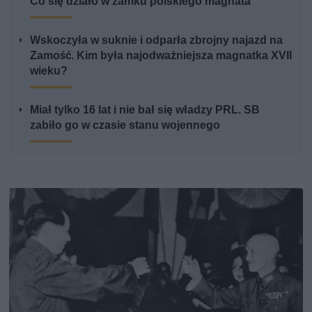
Co się działo w zamku polskiego magnata
Wskoczyła w suknie i odparła zbrojny najazd na
Zamość. Kim była najodważniejsza magnatka XVII
wieku?
Miał tylko 16 lat i nie bał się władzy PRL. SB
zabiło go w czasie stanu wojennego