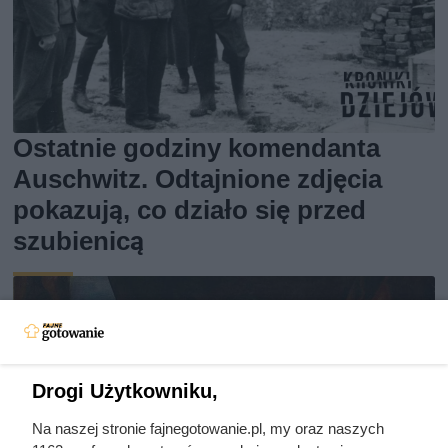
Ostatnie godziny komendanta
Auschwitz. Odtajnione zdjęcia
pokazują, co działo się przed
szubienicą
Drogi Użytkowniku,
Na naszej stronie fajnegotowanie.pl, my oraz naszych