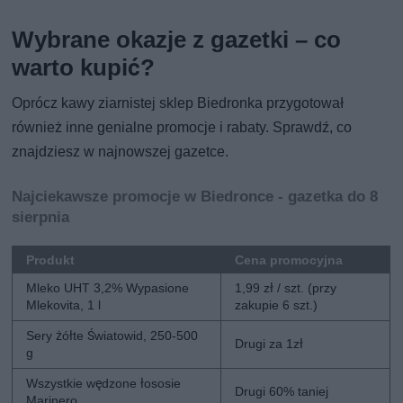
Wybrane okazje z gazetki – co
warto kupić?
Oprócz kawy ziarnistej sklep Biedronka przygotował
również inne genialne promocje i rabaty. Sprawdź, co
znajdziesz w najnowszej gazetce.
Najciekawsze promocje w Biedronce - gazetka do 8
sierpnia
Produkt
Cena promocyjna
Mleko UHT 3,2% Wypasione
1,99 zł / szt. (przy
Mlekovita, 1 l
zakupie 6 szt.)
Sery żółte Światowid, 250-500
Drugi za 1zł
g
Wszystkie wędzone łososie
Drugi 60% taniej
Marinero