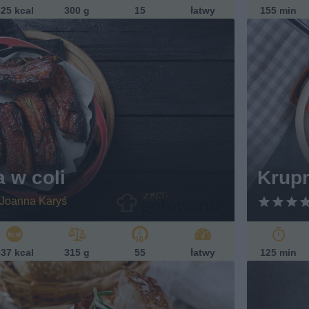
25 kcal
300 g
15
łatwy
155 min
 w coli
Krupn
Joanna Karyś
37 kcal
315 g
55
łatwy
125 min