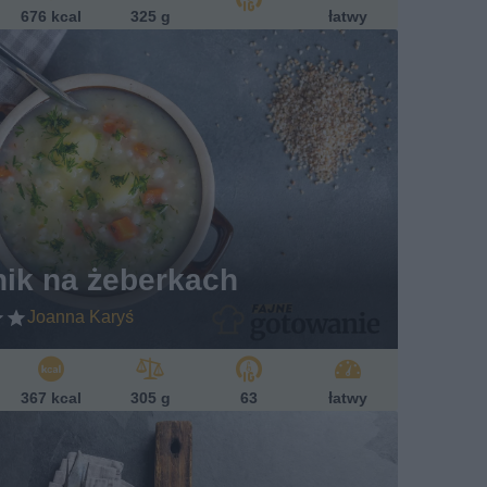
676 kcal
325 g
łatwy
ik na żeberkach
Joanna Karyś
367 kcal
305 g
63
łatwy