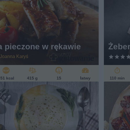
a pieczone w rękawie
Żebe
Joanna Karyś
51 kcal
415 g
15
łatwy
110 min