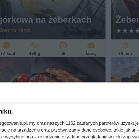
górkowa na żeberkach
Żebe
Joanna Karyś
77 kcal
490 g
56
łatwy
70 min
niku,
jnegotowanie.pl, my oraz naszych 1162 zaufanych partnerów uzyskuje
 w miodzie i ketchupie
Smaż
cje na urządzeniu oraz przetwarzamy dane osobowe, takie jak unika
je wysyłane przez urządzenie czy dane przeglądania w celu zapewn