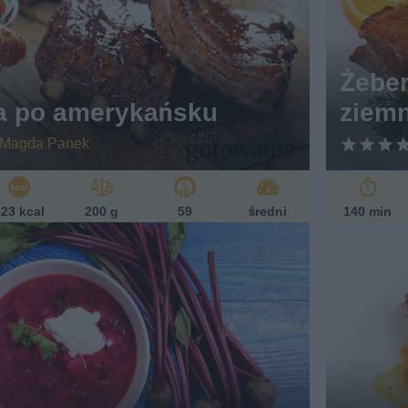
Żeber
a po amerykańsku
ziem
Magda Panek
23 kcal
200 g
59
średni
140 min