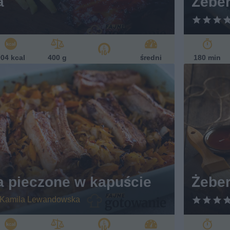
a
Żeber
04 kcal
400 g
średni
180 min
a pieczone w kapuście
Żebe
Kamila Lewandowska