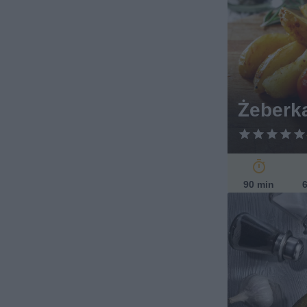
Żeberk
90 min
6