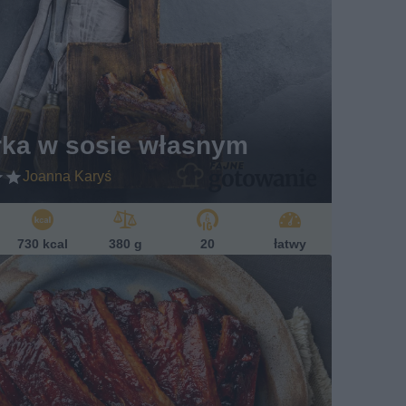
rka w sosie własnym
Joanna Karyś
730 kcal
380 g
20
łatwy