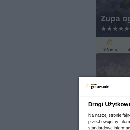
Zupa o
185 min
4
Drogi Użytkow
Na naszej stronie fa
Żeberka
przechowujemy informa
standardowe informac