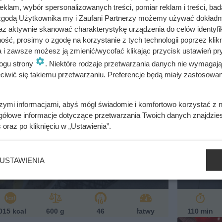
klam, wybór spersonalizowanych treści, pomiar reklam i treści, bad
 zgodą Użytkownika my i Zaufani Partnerzy możemy używać dokład
az aktywnie skanować charakterystykę urządzenia do celów identyfi
295 kcal
600 g
35
łatwy
55 min
ść, prosimy o zgodę na korzystanie z tych technologii poprzez klikn
a i zawsze możesz ją zmienić/wycofać klikając przycisk ustawień pr
ogu strony
. Niektóre rodzaje przetwarzania danych nie wymagaj
iwić się takiemu przetwarzaniu. Preferencje będą miały zastosowania
szymi informacjami, abyś mógł świadomie i komfortowo korzystać z
gółowe informacje dotyczące przetwarzania Twoich danych znajdzi
s
oraz po kliknięciu w „Ustawienia”.
na żeberkach
Bigos
USTAWIENIA
Joanna Karyś
015 kcal
600 g
46
łatwy
110 min