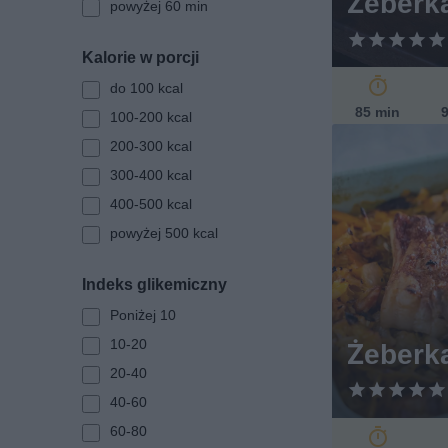
Żeberk
powyżej 60 min
k
a
Kalorie w porcji
do 100 kcal
85 min
9
100-200 kcal
200-300 kcal
300-400 kcal
400-500 kcal
powyżej 500 kcal
Indeks glikemiczny
Poniżej 10
10-20
Żeberk
20-40
40-60
60-80