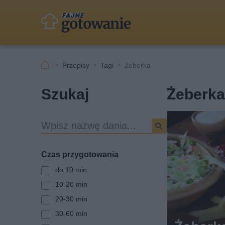
Przepisy
Tagi
Żeberka
Szukaj
Żeberka
W
y
s
Czas przygotowania
z
u
do 10 min
k
10-20 min
i
20-30 min
w
a
30-60 min
r