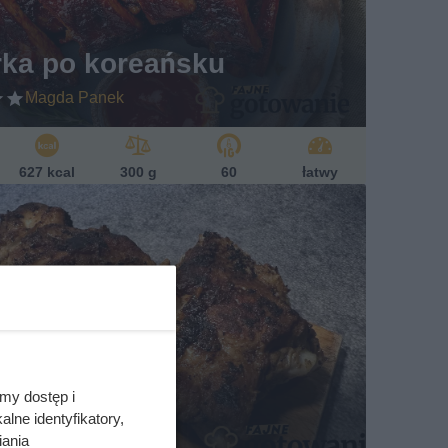
rka po koreańsku
Magda Panek
627 kcal
300 g
60
łatwy
my dostęp i
one żeberka
lne identyfikatory,
iania