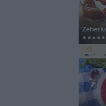
Żeberk
105 min
3