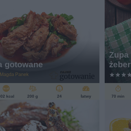
Zupa
a gotowane
żebe
Magda Panek
02 kcal
200 g
24
łatwy
70 min