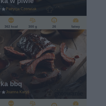
ka w piwie
Patrycja Czerwiak
362 kcal
300 g
26
łatwy
rka bbq
Joanna Karyś