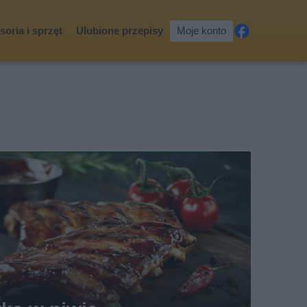
oria i sprzęt
Ulubione przepisy
Moje konto
Fa
ceb
ook