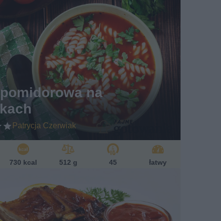
 pomidorowa na
rkach
Patrycja Czerwiak
730 kcal
512 g
45
łatwy