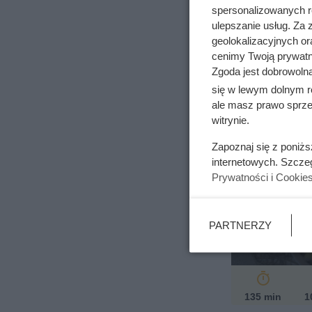
spersonalizowanych re
ulepszanie usług. Za
geolokalizacyjnych or
85 min
1
cenimy Twoją prywatno
Zgoda jest dobrowoln
się w lewym dolnym r
ale masz prawo sprzec
witrynie.
Zapoznaj się z poniż
internetowych. Szcze
Prywatności i Cookie
Żurek 
PARTNERZY
135 min
1