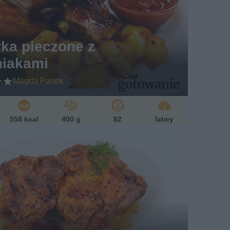
ka pieczone z
niakami
Magda Panek
558 kcal
400 g
82
łatwy