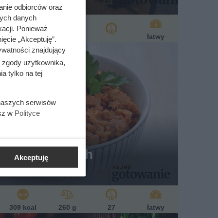
anie odbiorców oraz
nych danych
kacji. Ponieważ
1204 kcal
460 g
łatwy
ięcie „Akceptuję”.
ywatności znajdujący
ą zgody użytkownika,
 tylko na tej
 naszych serwisów
esz w
Polityce
 na żeberkach
Akceptuję
Magda Panek
309 kcal
260 g
27
łatwy