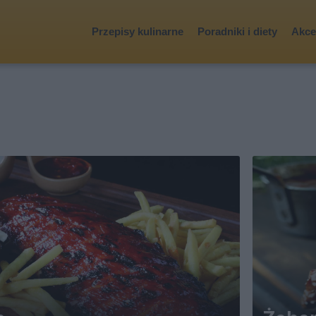
Przepisy kulinarne
Poradniki i diety
Akces