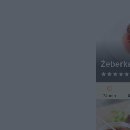
Żeberk
75 min
5