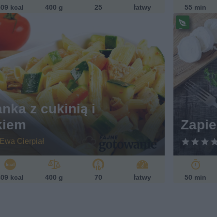
09 kcal
400 g
25
łatwy
55 min
Pr
ze
pi
s
w
eg
et
ari
ań
nka z cukinią i
sk
kiem
Zapie
i
Ewa Cierpiał
09 kcal
400 g
70
łatwy
50 min