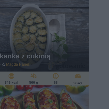
kanka z cukinią
Magda Panek
749 kcal
500 g
68
łatwy