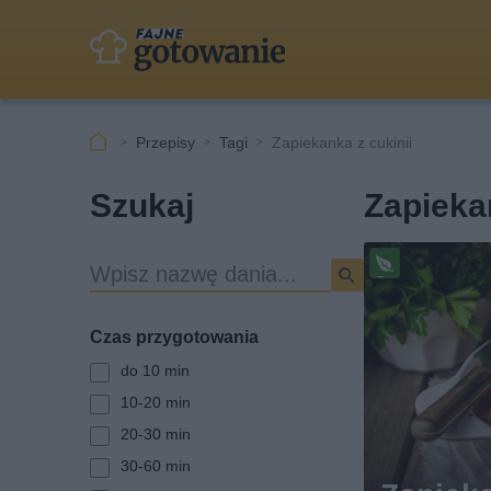
Przepisy
Tagi
Zapiekanka z cukinii
Szukaj
Zapiekan
W
Pr
y
ze
s
pi
Czas przygotowania
z
s
u
w
do 10 min
eg
k
10-20 min
et
i
ari
20-30 min
w
ań
a
30-60 min
sk
r
i