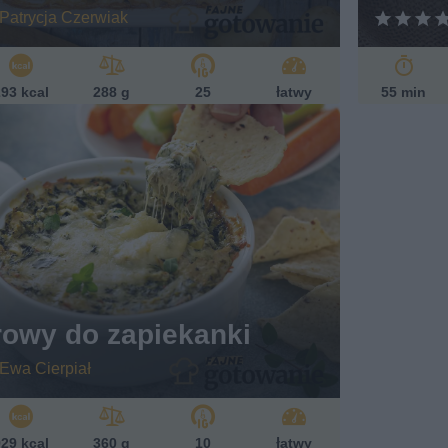
Patrycja Czerwiak
93 kcal
288 g
25
łatwy
55 min
rowy do zapiekanki
Ewa Cierpiał
29 kcal
360 g
10
łatwy