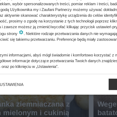
klam, wybór spersonalizowanych treści, pomiar reklam i treści, bad
 zgodą Użytkownika my i Zaufani Partnerzy możemy używać dokład
az aktywnie skanować charakterystykę urządzenia do celów identyfi
ść, prosimy o zgodę na korzystanie z tych technologii poprzez klikn
a i zawsze możesz ją zmienić/wycofać klikając przycisk ustawień pr
ogu strony
. Niektóre rodzaje przetwarzania danych nie wymagaj
iwić się takiemu przetwarzaniu. Preferencje będą miały zastosowania
szymi informacjami, abyś mógł świadomie i komfortowo korzystać z
gółowe informacje dotyczące przetwarzania Twoich danych znajdzi
Pr
s
oraz po kliknięciu w „Ustawienia”.
ze
pi
s
w
USTAWIENIA
eg
et
ari
ań
anka ziemniaczana z
Weget
sk
 mielonym i cukinią
batat
i