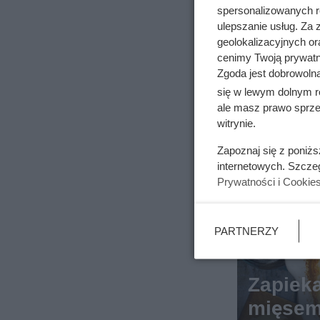
spersonalizowanych re
ulepszanie usług. Za
geolokalizacyjnych or
cenimy Twoją prywatno
Zgoda jest dobrowoln
się w lewym dolnym r
ale masz prawo sprzec
witrynie.
Zapoznaj się z poniż
internetowych. Szcze
Prywatności i Cookie
PARTNERZY
Zapiek
mięsem