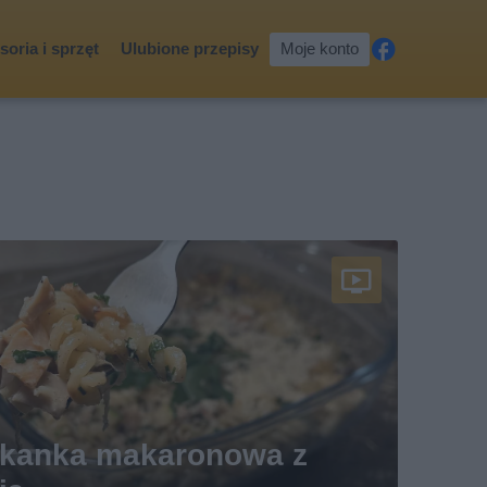
oria i sprzęt
Ulubione przepisy
Moje konto
Fa
ceb
ook
ekanka makaronowa z