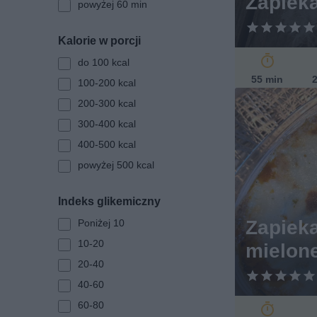
Zapieka
powyżej 60 min
k
a
Kalorie w porcji
do 100 kcal
55 min
2
100-200 kcal
200-300 kcal
300-400 kcal
400-500 kcal
powyżej 500 kcal
Indeks glikemiczny
Zapieka
Poniżej 10
10-20
mielon
20-40
40-60
60-80