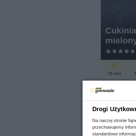
Cukini
mielon
70 min
7
Drogi Użytkow
Na naszej stronie fa
przechowujemy informa
standardowe informac