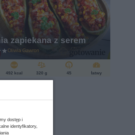
ia zapiekana z serem
Oliwia Gawron
492 kcal
320 g
45
łatwy
my dostęp i
lne identyfikatory,
iania