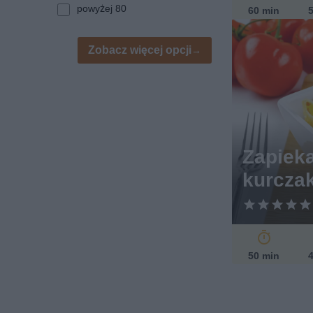
powyżej 80
60 min
5
Zobacz więcej opcji
Zapieka
kurcza
50 min
4