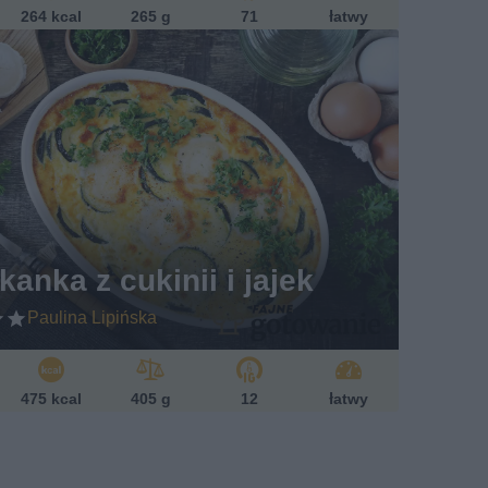
264 kcal
265 g
71
łatwy
kanka z cukinii i jajek
Paulina Lipińska
475 kcal
405 g
12
łatwy