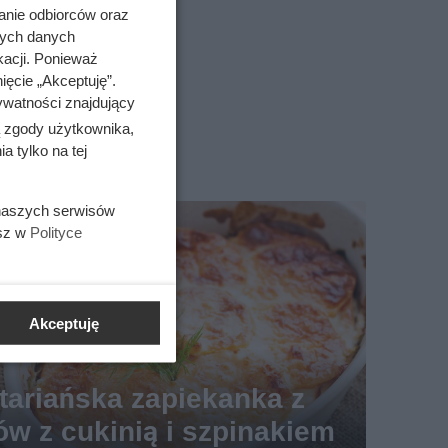
anie odbiorców oraz
nych danych
kacji. Ponieważ
ięcie „Akceptuję”.
ywatności znajdujący
ą zgody użytkownika,
 tylko na tej
 naszych serwisów
esz w
Polityce
Akceptuję
ariańska zapiekanka z
ów z cukinią i szpinakiem