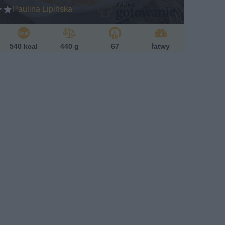
Paulina Lipińska
540 kcal
440 g
67
łatwy