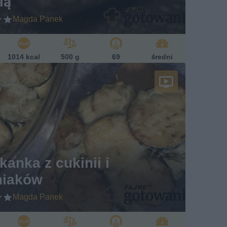
ią
Magda Panek
1014 kcal
500 g
69
średni
kanka z cukinii i
niaków
Magda Panek