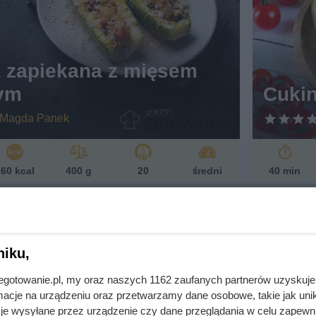
w
eg
et
ari
ań
a zapiekana z mięsem
sk
ym
Cukin
i
Magda Panek
60 kcal
400 g
20
średni
40 min
niku,
jnegotowanie.pl, my oraz naszych 1162 zaufanych partnerów uzyskuje
cje na urządzeniu oraz przetwarzamy dane osobowe, takie jak unika
je wysyłane przez urządzenie czy dane przeglądania w celu zapewn