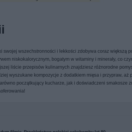
i
ęki swojej wszechstronności i lekkości zdobywa coraz większą 
ywem niskokalorycznym, bogatym w witaminy i minerały, co czyn
jszej liście przepisów kulinarnych znajdziesz różnorodne pomys
dziej wyszukane kompozycje z dodatkiem mięsa i przypraw, aż 
arówno początkujący kucharze, jak i doświadczeni smakosze znaj
aoferowania!