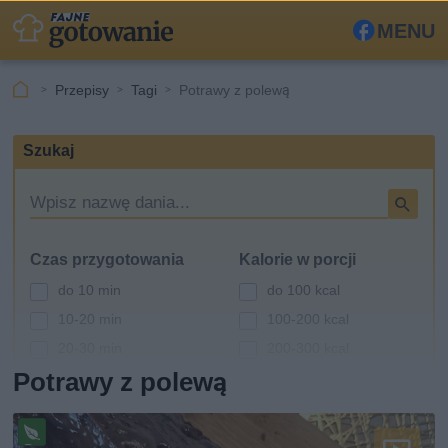
MENU
Fa
ceb
Przepisy
Tagi
Potrawy z polewą
ook
Szukaj
W
y
s
Czas przygotowania
Kalorie w porcji
z
u
do 10 min
do 100 kcal
k
10-20 min
100-200 kcal
i
20-30 min
200-300 kcal
w
a
Potrawy z polewą
30-60 min
300-400 kcal
r
powyżej 60 min
400-500 kcal
k
powyżej 500 kcal
a