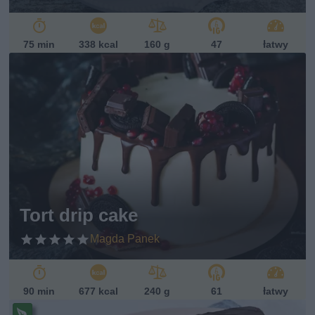
75 min
338 kcal
160 g
47
łatwy
Tort drip cake
Magda Panek
90 min
677 kcal
240 g
61
łatwy