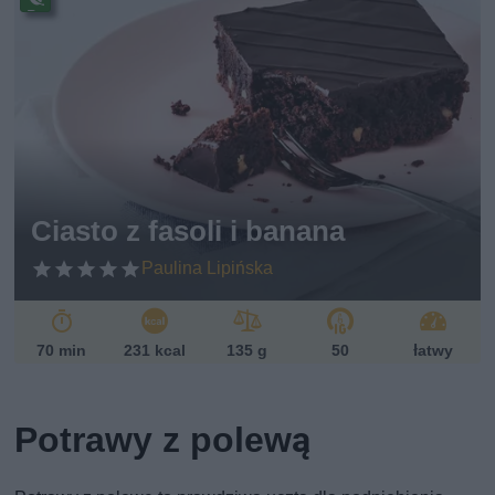
Pr
ze
pi
s
w
eg
et
ari
ań
sk
Ciasto z fasoli i banana
i
Paulina Lipińska
70 min
231 kcal
135 g
50
łatwy
Potrawy z polewą