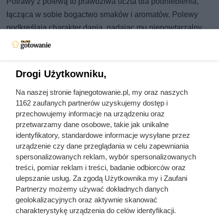
Potrawy z polewą to prawdziwa uczta dla podniebienia,
łącząca w sobie bogactwo smaków i aromatów. Polewy
podkreślają charakter dania, nadając mu niepowtarzalny
akcent, który potrafi zachwycić nawet najbardziej
wymagających smakoszy. Od tradycyjnych polskich
pierogów z jagodami i bitą śmietaną, przez soczyste
Drogi Użytkowniku,
żeberka w miodowej glazurze, aż po wykwintne desery
Na naszej stronie fajnegotowanie.pl, my oraz naszych
takie jak sernik z czekoladową polewą – każdy z tych
1162 zaufanych partnerów uzyskujemy dostęp i
przepisów to dowód na to, jak wielką rolę odgrywa polewa
przechowujemy informacje na urządzeniu oraz
w sztuce kulinarnej. W naszym zestawieniu znajdziecie
przetwarzamy dane osobowe, takie jak unikalne
różnorodne receptury, obejmujące zarówno dania mięsne,
identyfikatory, standardowe informacje wysyłane przez
urządzenie czy dane przeglądania w celu zapewniania
rybne, jak i wegetariańskie oraz desery, które z pewnością
spersonalizowanych reklam, wybór spersonalizowanych
zainspirują Was do eksperymentowania w kuchni.
treści, pomiar reklam i treści, badanie odbiorców oraz
Przygotujcie się na kulinarną podróż pełną smaków, gdzie
ulepszanie usług. Za zgodą Użytkownika my i Zaufani
polewy odgrywają główną rolę!
Partnerzy możemy używać dokładnych danych
geolokalizacyjnych oraz aktywnie skanować
charakterystykę urządzenia do celów identyfikacji.