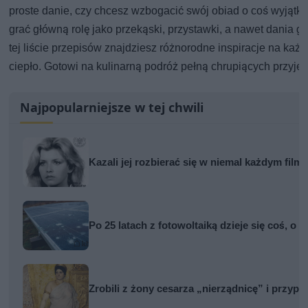
proste danie, czy chcesz wzbogacić swój obiad o coś wyjątko
grać główną rolę jako przekąski, przystawki, a nawet dania 
tej liście przepisów znajdziesz różnorodne inspiracje na ka
ciepło. Gotowi na kulinarną podróż pełną chrupiących przyj
Najpopularniejsze w tej chwili
Kazali jej rozbierać się w niemal każdym film
Po 25 latach z fotowoltaiką dzieje się coś, o
Zrobili z żony cesarza „nierządnicę” i przypi