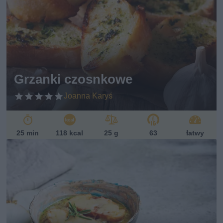
pi
s
w
eg
et
ari
ań
sk
Grzanki czosnkowe
i
Joanna Karyś
25 min
118 kcal
25 g
63
łatwy