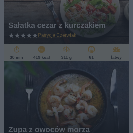
Sałatka cezar z kurczakiem
Patrycja Czerwiak
30 min
419 kcal
311 g
61
łatwy
Zupa z owoców morza