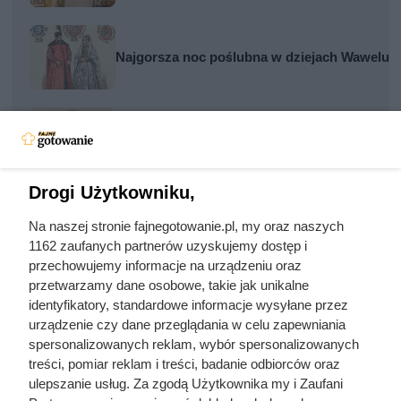
Najgorsza noc poślubna w dziejach Wawelu. Ba
Żona Sienkiewicza uciekła podczas podróży 
Drogi Użytkowniku,
Na naszej stronie fajnegotowanie.pl, my oraz naszych
1162 zaufanych partnerów uzyskujemy dostęp i
przechowujemy informacje na urządzeniu oraz
Często zadawane pytania
przetwarzamy dane osobowe, takie jak unikalne
identyfikatory, standardowe informacje wysyłane przez
Jak zrobić grzanki
urządzenie czy dane przeglądania w celu zapewniania
spersonalizowanych reklam, wybór spersonalizowanych
treści, pomiar reklam i treści, badanie odbiorców oraz
Jak zrobić grzanki do zupy
ulepszanie usług. Za zgodą Użytkownika my i Zaufani