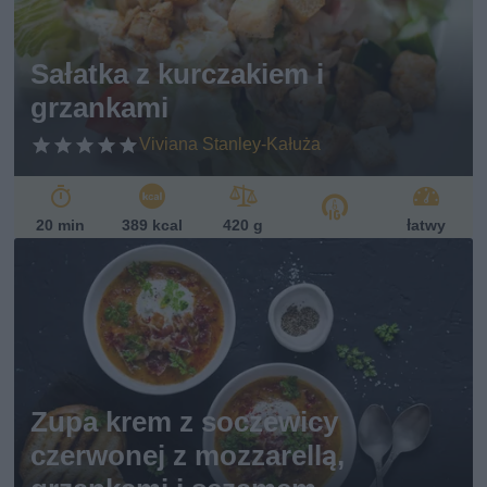
Sałatka z kurczakiem i
grzankami
Viviana Stanley-Kałuża
20 min
389 kcal
420 g
łatwy
Zupa krem z soczewicy
czerwonej z mozzarellą,