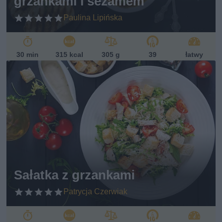
grzankami i sezamem
Paulina Lipińska
30 min
315 kcal
305 g
39
łatwy
Sałatka z grzankami
Patrycja Czerwiak