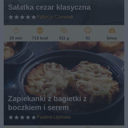
Sałatka cezar klasyczna
Patrycja Czerwiak
25 min
713 kcal
311 g
51
łatwy
Zapiekanki z bagietki z
boczkiem i serem
Paulina Lipińska