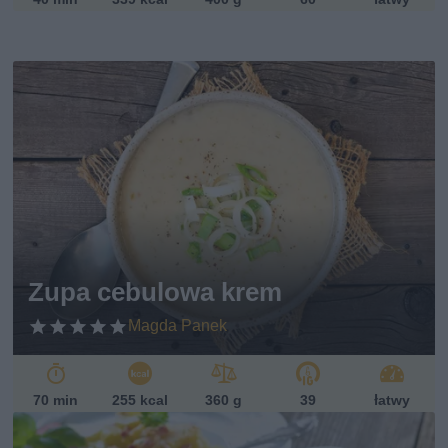
Zupa cebulowa krem
Magda Panek
70 min
255 kcal
360 g
39
łatwy