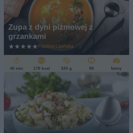
Zupa z dyni piżmowej z
grzankami
Paulina Lipińska
40 min
178 kcal
320 g
98
łatwy