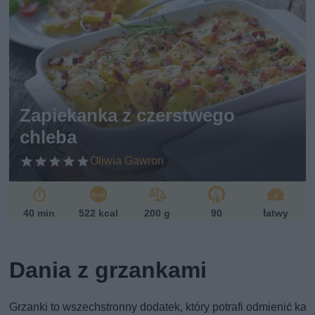
Zapiekanka z czerstwego
chleba
Oliwia Gawron
40 min
522 kcal
200 g
90
łatwy
Dania z grzankami
Grzanki to wszechstronny dodatek, który potrafi odmienić ka