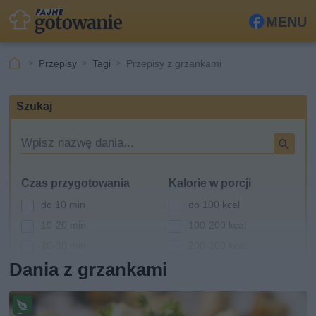
MENU
Fa
ceb
Przepisy
Tagi
Przepisy z grzankami
ook
Szukaj
W
y
s
Czas przygotowania
Kalorie w porcji
z
u
do 10 min
do 100 kcal
k
10-20 min
100-200 kcal
i
20-30 min
200-300 kcal
w
a
Dania z grzankami
30-60 min
300-400 kcal
r
powyżej 60 min
400-500 kcal
k
powyżej 500 kcal
a