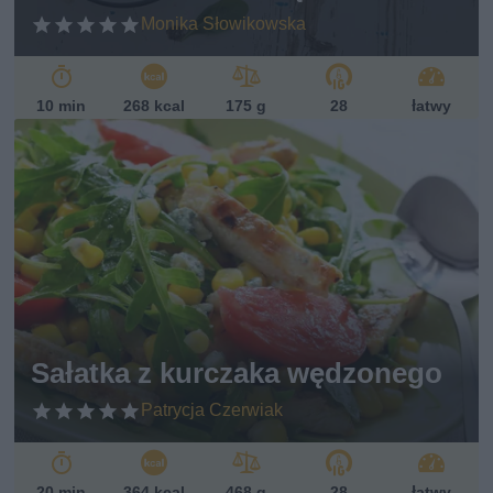
Monika Słowikowska
10 min
268 kcal
175 g
28
łatwy
Sałatka z kurczaka wędzonego
Patrycja Czerwiak
20 min
364 kcal
468 g
28
łatwy