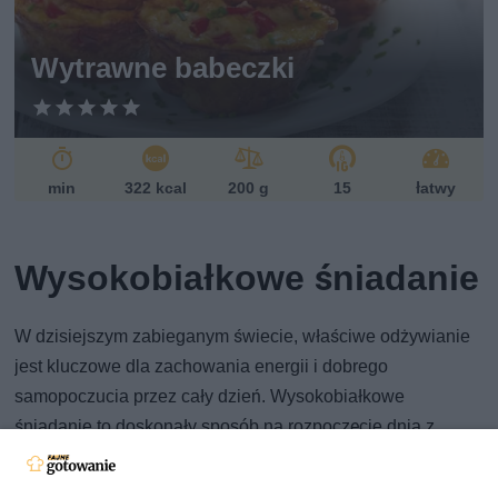
Wytrawne babeczki
min
322 kcal
200 g
15
łatwy
Wysokobiałkowe śniadanie
W dzisiejszym zabieganym świecie, właściwe odżywianie
jest kluczowe dla zachowania energii i dobrego
samopoczucia przez cały dzień. Wysokobiałkowe
śniadanie to doskonały sposób na rozpoczęcie dnia z
odpowiednią dawką składników odżywczych, które
wspierają regenerację mięśni, poprawiają koncentrację i