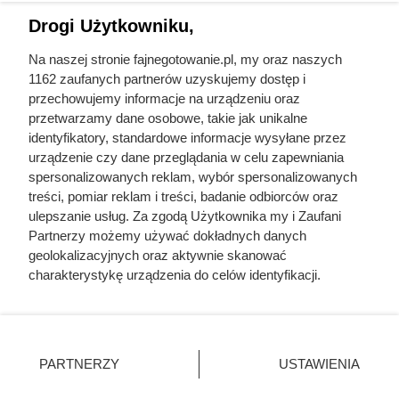
pomagają kontrolować łaknienie. Białko, będące
Drogi Użytkowniku,
podstawowym budulcem naszego ciała, wpływa na wiele
Na naszej stronie fajnegotowanie.pl, my oraz naszych
funkcji organizmu, a jego spożycie o poranku może
1162 zaufanych partnerów uzyskujemy dostęp i
zapewnić nam stabilny poziom energii. Przygotowaliśmy
przechowujemy informacje na urządzeniu oraz
dla Was zestaw przepisów, które nie tylko dostarczą
przetwarzamy dane osobowe, takie jak unikalne
solidną porcję białka, ale również będą smaczne i proste do
identyfikatory, standardowe informacje wysyłane przez
urządzenie czy dane przeglądania w celu zapewniania
wykonania. Niezależnie od tego, czy preferujesz jajka,
spersonalizowanych reklam, wybór spersonalizowanych
twaróg, jogurt, czy roślinne źródła białka, znajdziesz tu coś
treści, pomiar reklam i treści, badanie odbiorców oraz
odpowiedniego dla siebie. Odkryj nasze propozycje i ciesz
ulepszanie usług. Za zgodą Użytkownika my i Zaufani
się zdrowym, sycącym śniadaniem każdego dnia!
Partnerzy możemy używać dokładnych danych
geolokalizacyjnych oraz aktywnie skanować
charakterystykę urządzenia do celów identyfikacji.
Ponieważ cenimy Twoją prywatność, prosimy o zgodę na
korzystanie z tych technologii poprzez kliknięcie
Fajne Gotowanie
„Akceptuję”. Zgoda jest dobrowolna i zawsze możesz ją
Mapa strony
zmienić/wycofać klikając przycisk ustawień prywatności
PARTNERZY
USTAWIENIA
Inne serwisy Grupy KB.pl
znajdujący się w lewym dolnym rogu strony
. Niektóre
Informacje prawne
rodzaje przetwarzania danych nie wymagają zgody