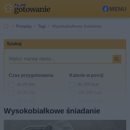
MENU
Fa
ceb
Przepisy
Tagi
Wysokobiałkowe śniadanie
ook
Szukaj
W
y
s
Czas przygotowania
Kalorie w porcji
z
u
do 10 min
do 100 kcal
k
10-20 min
100-200 kcal
i
20-30 min
200-300 kcal
w
a
Wysokobiałkowe śniadanie
30-60 min
300-400 kcal
r
powyżej 60 min
400-500 kcal
k
powyżej 500 kcal
a