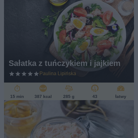
Sałatka z tuńczykiem i jajkiem
Paulina Lipińska
15 min
387 kcal
285 g
43
łatwy