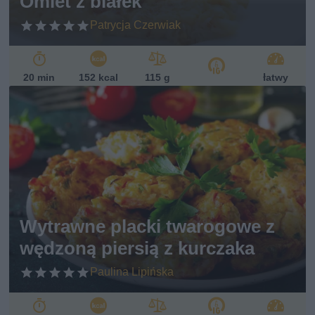
Omlet z białek
Patrycja Czerwiak
20 min
152 kcal
115 g
łatwy
Wytrawne placki twarogowe z
wędzoną piersią z kurczaka
Paulina Lipińska