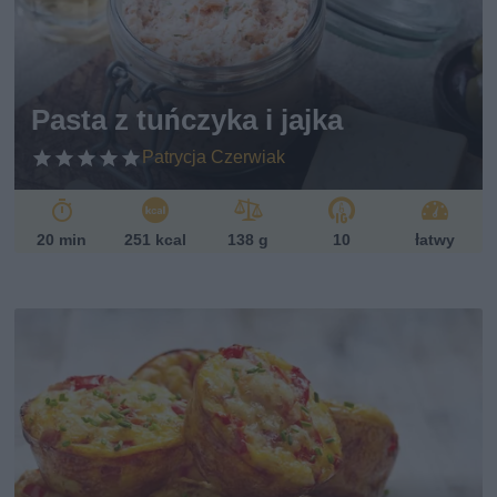
Pasta z tuńczyka i jajka
Patrycja Czerwiak
20 min
251 kcal
138 g
10
łatwy