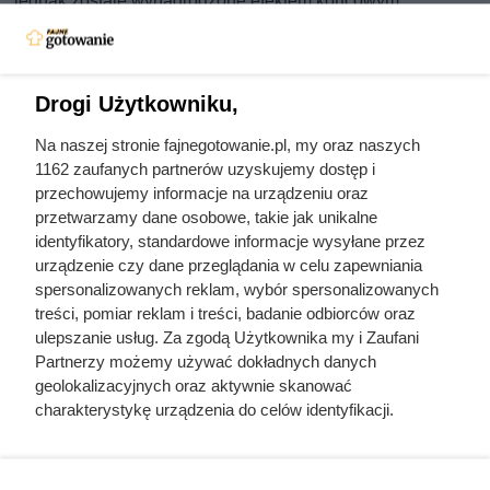
jednak zostaje wynagrodzone efektem końcowym.
Delikatne galaretki z drobnymi kawałkami mięsa, warzyw
lub ryb, idealnie nadają się na przystawki podczas
uroczystych kolacji, świąt czy rodzinnych spotkań.
Drogi Użytkowniku,
Charakterystyczny, lekko pikantny smak oraz elegancki
Na naszej stronie fajnegotowanie.pl, my oraz naszych
wygląd sprawiają, że tymbaliki zawsze robią wrażenie na
1162 zaufanych partnerów uzyskujemy dostęp i
gościach. W poniższej liście przepisów znajdziecie różne
przechowujemy informacje na urządzeniu oraz
warianty przygotowania tymbalików – od tradycyjnych,
przetwarzamy dane osobowe, takie jak unikalne
mięsnych po bardziej nowoczesne wersje wegetariańskie i
identyfikatory, standardowe informacje wysyłane przez
urządzenie czy dane przeglądania w celu zapewniania
rybne. Wszystkie przepisy są proste do wykonania, a
spersonalizowanych reklam, wybór spersonalizowanych
rezultaty zachwycą najbardziej wymagających smakoszy.
treści, pomiar reklam i treści, badanie odbiorców oraz
Zapraszamy do odkrywania tajników tej wyrafinowanej
ulepszanie usług. Za zgodą Użytkownika my i Zaufani
potrawy i eksperymentowania w kuchni!
Partnerzy możemy używać dokładnych danych
geolokalizacyjnych oraz aktywnie skanować
charakterystykę urządzenia do celów identyfikacji.
Ponieważ cenimy Twoją prywatność, prosimy o zgodę na
korzystanie z tych technologii poprzez kliknięcie
Fajne Gotowanie
„Akceptuję”. Zgoda jest dobrowolna i zawsze możesz ją