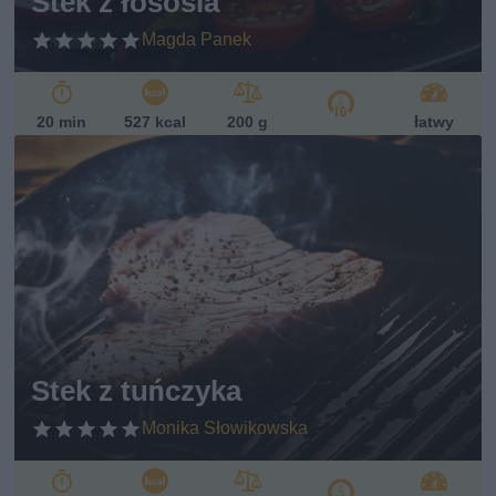
Stek z łososia
Magda Panek
20 min
527 kcal
200 g
łatwy
Stek z tuńczyka
Monika Słowikowska