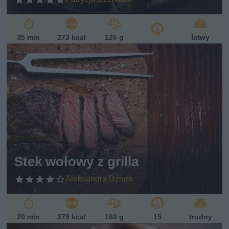
35 min
273 kcal
126 g
łatwy
Stek wołowy z grilla
Aleksandra Dziura
20 min
279 kcal
160 g
15
trudny