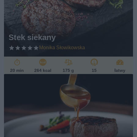
Stek siekany
Monika Słowikowska
20 min
264 kcal
175 g
15
łatwy