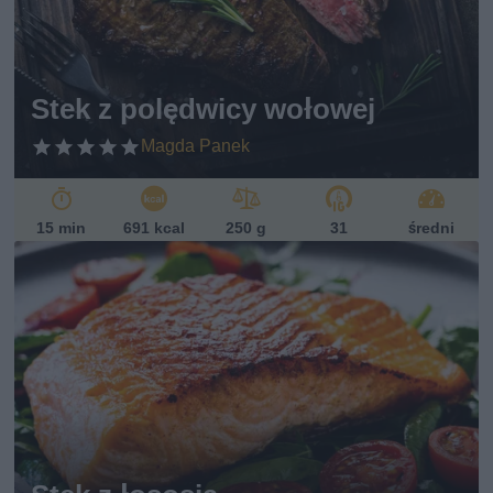
Stek z polędwicy wołowej
Magda Panek
15 min
691 kcal
250 g
31
średni