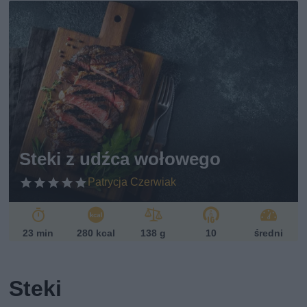
Steki z udźca wołowego
Patrycja Czerwiak
23 min
280 kcal
138 g
10
średni
Steki