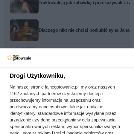
Traktowali ją jak zabawkę i przekazywali z rą
Dlaczego nikt nie chciał poślubić syna Jana 
Nie harówka była najgorsza. Prawdziwy kosz
Drogi Użytkowniku,
Na naszej stronie fajnegotowanie.pl, my oraz naszych
1162 zaufanych partnerów uzyskujemy dostęp i
przechowujemy informacje na urządzeniu oraz
Często zadawane pytania
przetwarzamy dane osobowe, takie jak unikalne
identyfikatory, standardowe informacje wysyłane przez
Jak usmażyć stek
urządzenie czy dane przeglądania w celu zapewniania
spersonalizowanych reklam, wybór spersonalizowanych
treści, pomiar reklam i treści, badanie odbiorców oraz