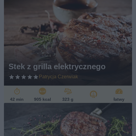
Stek z grilla elektrycznego
Patrycja Czerwiak
42 min
905 kcal
323 g
łatwy