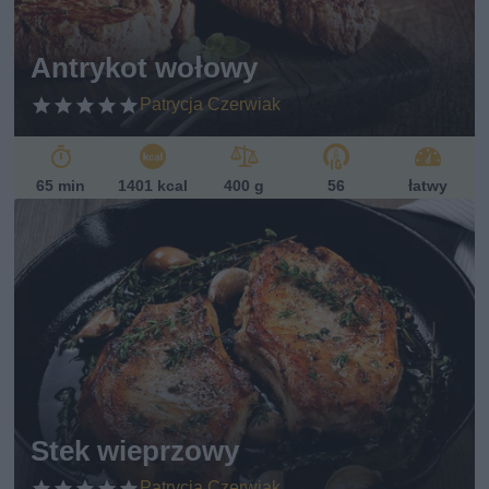
Antrykot wołowy
Patrycja Czerwiak
65 min
1401 kcal
400 g
56
łatwy
Stek wieprzowy
Patrycja Czerwiak