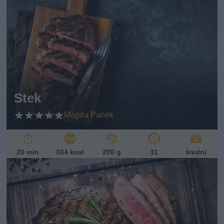
Indeks glikemiczny
Poniżej 10
10-20
20-40
40-60
60-80
Stek
powyżej 80
Magda Panek
Zobacz więcej opcji
20 min
304 kcal
200 g
31
średni