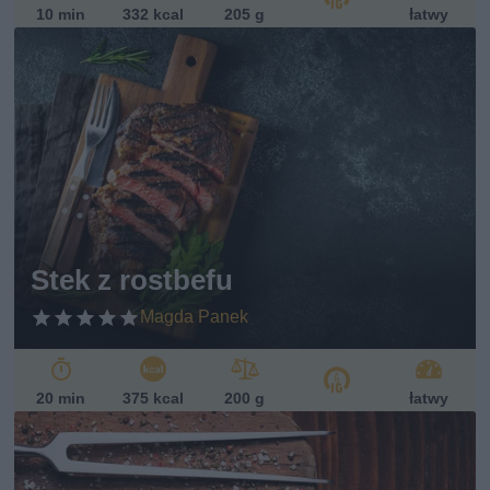
10 min
332 kcal
205 g
łatwy
Stek z rostbefu
Magda Panek
20 min
375 kcal
200 g
łatwy