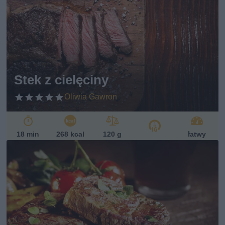
Stek z cielęciny
Oliwia Gawron
18 min
268 kcal
120 g
łatwy