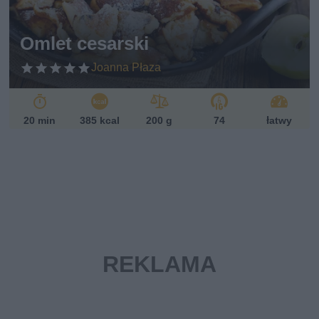
ań
sk
Omlet cesarski
i
Joanna Płaza
20 min
385 kcal
200 g
74
łatwy