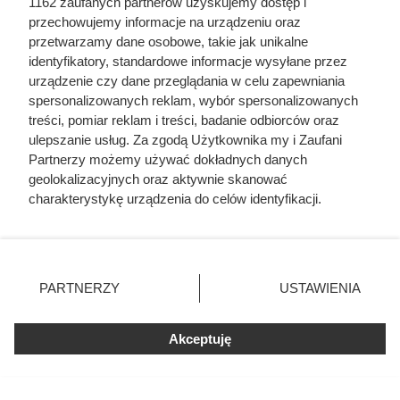
1162 zaufanych partnerów uzyskujemy dostęp i
przechowujemy informacje na urządzeniu oraz
przetwarzamy dane osobowe, takie jak unikalne
identyfikatory, standardowe informacje wysyłane przez
urządzenie czy dane przeglądania w celu zapewniania
spersonalizowanych reklam, wybór spersonalizowanych
treści, pomiar reklam i treści, badanie odbiorców oraz
ulepszanie usług. Za zgodą Użytkownika my i Zaufani
Jajka po benedyktyńsku z
Partnerzy możemy używać dokładnych danych
guacamole i łososiem
geolokalizacyjnych oraz aktywnie skanować
charakterystykę urządzenia do celów identyfikacji.
Paulina Lipińska
Ponieważ cenimy Twoją prywatność, prosimy o zgodę na
korzystanie z tych technologii poprzez kliknięcie
„Akceptuję”. Zgoda jest dobrowolna i zawsze możesz ją
zmienić/wycofać klikając przycisk ustawień prywatności
30 min
460 kcal
270 g
53
łatwy
PARTNERZY
USTAWIENIA
znajdujący się w lewym dolnym rogu strony
. Niektóre
rodzaje przetwarzania danych nie wymagają zgody
Akceptuję
użytkownika, ale masz prawo sprzeciwić się takiemu
przetwarzaniu. Preferencje będą miały zastosowania tylko
na tej witrynie.