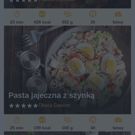
25 min
428 kcal
352 g
30
łatwy
Pasta jajeczna z szynką
Oliwia Gawron
25 min
199 kcal
100 g
30
łatwy