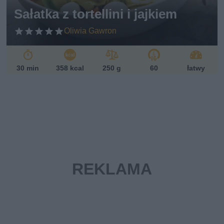
Sałatka z tortellini i jajkiem
Oliwia Gawron
30 min
358 kcal
250 g
60
łatwy