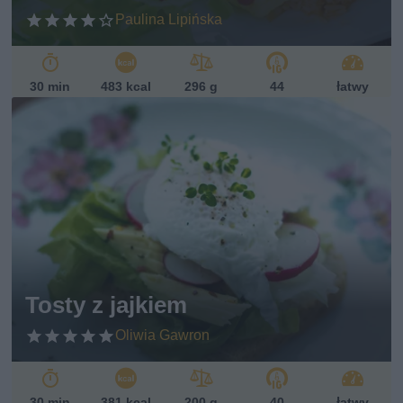
Paulina Lipińska
30 min
483 kcal
296 g
44
łatwy
Tosty z jajkiem
Oliwia Gawron
30 min
381 kcal
200 g
40
łatwy