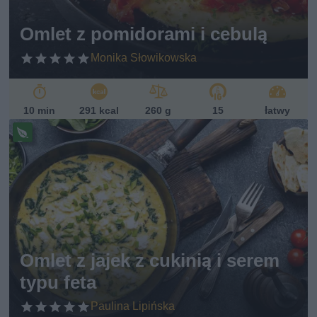
ań
sk
Omlet z pomidorami i cebulą
i
Monika Słowikowska
10 min
291 kcal
260 g
15
łatwy
Pr
ze
pi
s
w
eg
et
ari
ań
Omlet z jajek z cukinią i serem
sk
typu feta
i
Paulina Lipińska