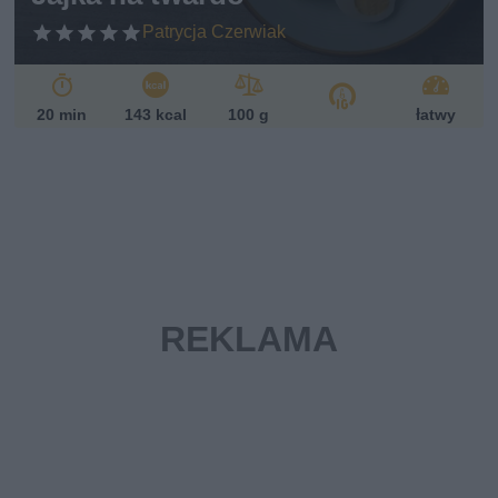
Patrycja Czerwiak
20 min
143 kcal
100 g
łatwy