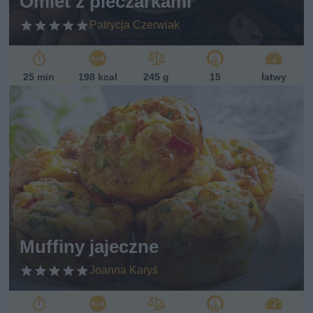
Omlet z pieczarkami
Patrycja Czerwiak
25 min
198 kcal
245 g
15
łatwy
Muffiny jajeczne
Joanna Karyś