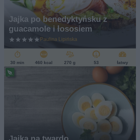
Jajka po benedyktyńsku z
guacamole i łososiem
Paulina Lipińska
30 min
460 kcal
270 g
53
łatwy
Pr
ze
pi
s
w
eg
et
ari
ań
sk
Jajka na twardo
i