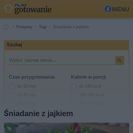
MENU
Fa
ceb
Przepisy
Tagi
Śniadania z jajkiem
ook
Szukaj
W
y
s
Czas przygotowania
Kalorie w porcji
z
u
do 10 min
do 100 kcal
k
10-20 min
100-200 kcal
i
20-30 min
200-300 kcal
w
a
Śniadanie z jajkiem
30-60 min
300-400 kcal
r
powyżej 60 min
400-500 kcal
k
powyżej 500 kcal
a