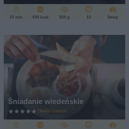
15 min
430 kcal
320 g
13
łatwy
Śniadanie wiedeńskie
Oliwia Gawron