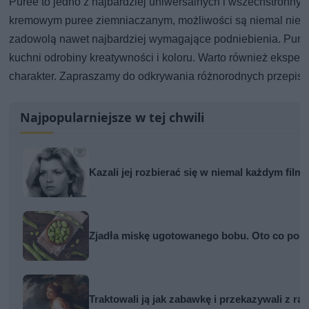
Puree to jedno z najbardziej uniwersalnych i wszechstronnych
kremowym puree ziemniaczanym, możliwości są niemal nieog
zadowolą nawet najbardziej wymagające podniebienia. Puree 
kuchni odrobiny kreatywności i koloru. Warto również ekspe
charakter. Zapraszamy do odkrywania różnorodnych przepisów
Najpopularniejsze w tej chwili
Kazali jej rozbierać się w niemal każdym film
Zjadła miskę ugotowanego bobu. Oto co po ki
Traktowali ją jak zabawkę i przekazywali z rą