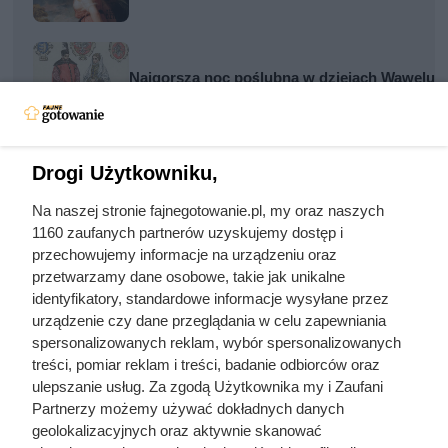
Najgorsza noc poślubna w dziejach Wawelu. Ba
Nie harówka była najgorsza. Prawdziwy kosz
Drogi Użytkowniku,
Na naszej stronie fajnegotowanie.pl, my oraz naszych
1160 zaufanych partnerów uzyskujemy dostęp i
przechowujemy informacje na urządzeniu oraz
przetwarzamy dane osobowe, takie jak unikalne
identyfikatory, standardowe informacje wysyłane przez
urządzenie czy dane przeglądania w celu zapewniania
Często zadawane pytania
spersonalizowanych reklam, wybór spersonalizowanych
treści, pomiar reklam i treści, badanie odbiorców oraz
Jak zrobić puree
ulepszanie usług. Za zgodą Użytkownika my i Zaufani
Partnerzy możemy używać dokładnych danych
geolokalizacyjnych oraz aktywnie skanować