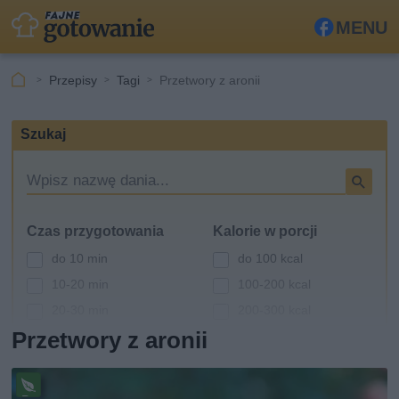
MENU
Fa
ceb
Przepisy
Tagi
Przetwory z aronii
ook
Szukaj
W
y
s
Czas przygotowania
Kalorie w porcji
z
u
do 10 min
do 100 kcal
k
10-20 min
100-200 kcal
i
20-30 min
200-300 kcal
w
a
Przetwory z aronii
30-60 min
300-400 kcal
r
powyżej 60 min
400-500 kcal
k
powyżej 500 kcal
a