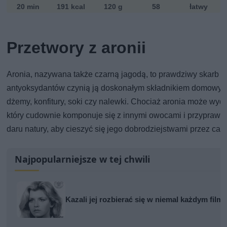
20 min
191 kcal
120 g
58
łatwy
Przetwory z aronii
Aronia, nazywana także czarną jagodą, to prawdziwy skarb n
antyoksydantów czynią ją doskonałym składnikiem domowych
dżemy, konfitury, soki czy nalewki. Chociaż aronia może wyd
który cudownie komponuje się z innymi owocami i przyprawam
daru natury, aby cieszyć się jego dobrodziejstwami przez cały
Najpopularniejsze w tej chwili
Kazali jej rozbierać się w niemal każdym film