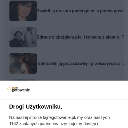
Zwabił ją do auta podstępem, a potem postawi
Zdrady z obojgiem płci i romans z siostrą. Ta
Traktowali ją jak zabawkę i przekazywali z rą
„Kobyła z Majdanka” kochała zadawać ból. 
Drogi Użytkowniku,
Na naszej stronie fajnegotowanie.pl, my oraz naszych
1162 zaufanych partnerów uzyskujemy dostęp i