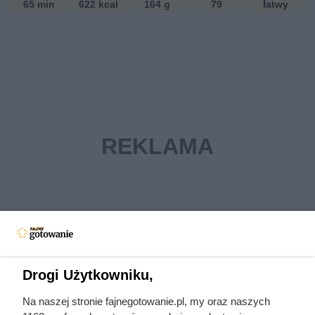
65 min
622 kcal
164 g
79
łatwy
Drogi Użytkowniku,
Na naszej stronie fajnegotowanie.pl, my oraz naszych