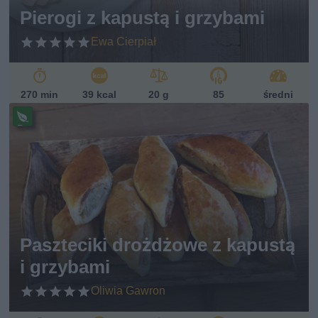
sk
Pierogi z kapustą i grzybami
i
Ewa Cierpiał
270 min
39 kcal
20 g
85
średni
Pr
ze
pi
s
w
eg
et
ari
ań
Paszteciki drożdżowe z kapustą
sk
i grzybami
i
Oliwia Gawron