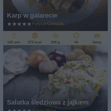
Karp w galarecie
Patrycja Czerwiak
105 min
372 kcal
299 g
45
łatwy
Sałatka śledziowa z jajkiem
Joanna Płaza