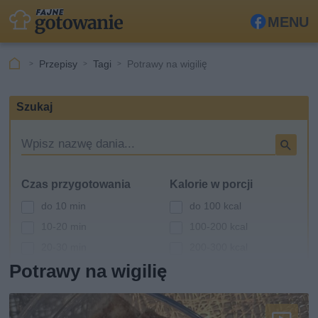
MENU
Fa
ceb
Przepisy
Tagi
Potrawy na wigilię
ook
Szukaj
W
y
s
Czas przygotowania
Kalorie w porcji
z
u
do 10 min
do 100 kcal
k
10-20 min
100-200 kcal
i
20-30 min
200-300 kcal
w
a
Potrawy na wigilię
30-60 min
300-400 kcal
r
powyżej 60 min
400-500 kcal
k
powyżej 500 kcal
a