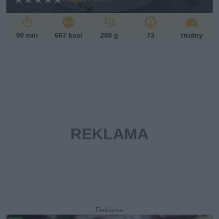
90 min
667 kcal
288 g
73
trudny