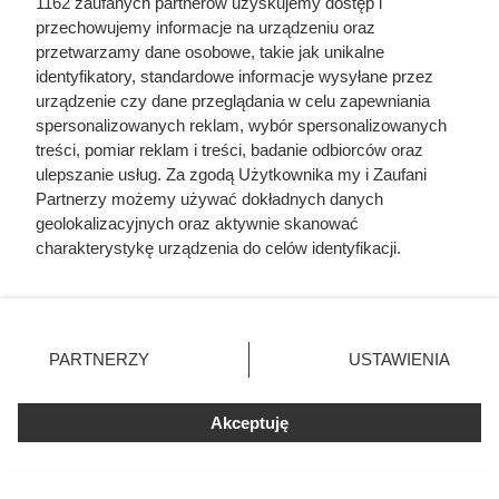
1162 zaufanych partnerów uzyskujemy dostęp i
przechowujemy informacje na urządzeniu oraz
przetwarzamy dane osobowe, takie jak unikalne
identyfikatory, standardowe informacje wysyłane przez
urządzenie czy dane przeglądania w celu zapewniania
spersonalizowanych reklam, wybór spersonalizowanych
treści, pomiar reklam i treści, badanie odbiorców oraz
ulepszanie usług. Za zgodą Użytkownika my i Zaufani
Partnerzy możemy używać dokładnych danych
Sernik straciatella
geolokalizacyjnych oraz aktywnie skanować
charakterystykę urządzenia do celów identyfikacji.
Patrycja Czerwiak
Ponieważ cenimy Twoją prywatność, prosimy o zgodę na
korzystanie z tych technologii poprzez kliknięcie
„Akceptuję”. Zgoda jest dobrowolna i zawsze możesz ją
zmienić/wycofać klikając przycisk ustawień prywatności
30 min
597 kcal
176 g
76
łatwy
PARTNERZY
USTAWIENIA
znajdujący się w lewym dolnym rogu strony
. Niektóre
rodzaje przetwarzania danych nie wymagają zgody
Akceptuję
użytkownika, ale masz prawo sprzeciwić się takiemu
przetwarzaniu. Preferencje będą miały zastosowania tylko
na tej witrynie.