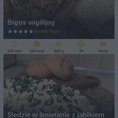
ań
sk
i
Bigos wigilijny
Joanna Płaza
235 min
101 kcal
225 g
34
łatwy
Śledzie w śmietanie z jabłkiem