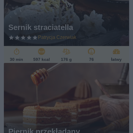
Sernik straciatella
Patrycja Czerwiak
30 min
597 kcal
176 g
76
łatwy
Piernik przekładany