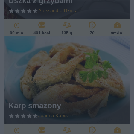
Uszka z grzybami
Aleksandra Dziura
90 min
401 kcal
135 g
70
średni
Karp smażony
Joanna Karyś