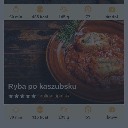
60 min
485 kcal
145 g
77
średni
Ryba po kaszubsku
Paulina Lipińska
30 min
315 kcal
193 g
55
łatwy