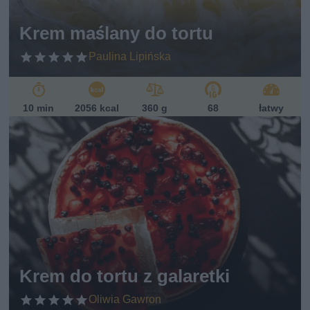
ań
sk
Krem maślany do tortu
i
Paulina Lipińska
10 min
2056 kcal
360 g
68
łatwy
Krem do tortu z galaretki
Oliwia Gawron