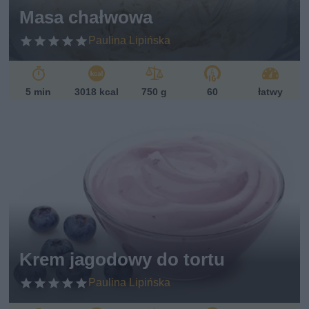
sk
Masa chałwowa
i
Paulina Lipińska
5 min
3018 kcal
750 g
60
łatwy
Krem jagodowy do tortu
Paulina Lipińska