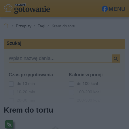
MENU
Fa
ceb
Przepisy
Tagi
Krem do tortu
ook
Szukaj
W
y
s
Czas przygotowania
Kalorie w porcji
z
u
do 10 min
do 100 kcal
k
10-20 min
100-200 kcal
i
20-30 min
200-300 kcal
w
a
Krem do tortu
30-60 min
300-400 kcal
r
powyżej 60 min
400-500 kcal
k
powyżej 500 kcal
a