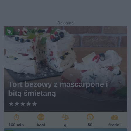
Pr
ze
pi
s
w
eg
et
ari
ań
Tort bezowy z mascarpone i
sk
bitą śmietaną
i
160 min
kcal
g
50
średni