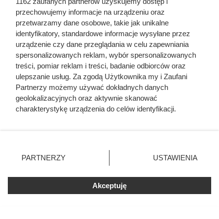
1162 zaufanych partnerów uzyskujemy dostęp i
Pr
przechowujemy informacje na urządzeniu oraz
ze
przetwarzamy dane osobowe, takie jak unikalne
pi
s
identyfikatory, standardowe informacje wysyłane przez
w
urządzenie czy dane przeglądania w celu zapewniania
eg
spersonalizowanych reklam, wybór spersonalizowanych
et
treści, pomiar reklam i treści, badanie odbiorców oraz
ari
ulepszanie usług. Za zgodą Użytkownika my i Zaufani
ań
Partnerzy możemy używać dokładnych danych
sk
Krem cytrynowy
geolokalizacyjnych oraz aktywnie skanować
i
charakterystykę urządzenia do celów identyfikacji.
Patrycja Czerwiak
Ponieważ cenimy Twoją prywatność, prosimy o zgodę na
korzystanie z tych technologii poprzez kliknięcie
„Akceptuję”. Zgoda jest dobrowolna i zawsze możesz ją
zmienić/wycofać klikając przycisk ustawień prywatności
45 min
535 kcal
205 g
68
łatwy
PARTNERZY
USTAWIENIA
znajdujący się w lewym dolnym rogu strony
. Niektóre
rodzaje przetwarzania danych nie wymagają zgody
Pr
Akceptuję
użytkownika, ale masz prawo sprzeciwić się takiemu
ze
pi
przetwarzaniu. Preferencje będą miały zastosowania tylko
s
na tej witrynie.
w