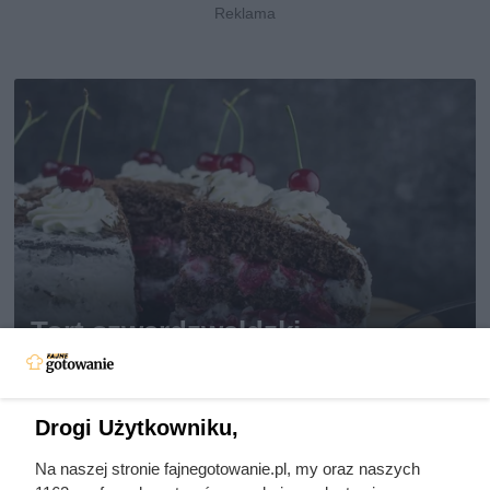
Tort szwardzwaldzki
Patrycja Czerwiak
Drogi Użytkowniku,
90 min
380 kcal
169 g
88
trudny
Na naszej stronie fajnegotowanie.pl, my oraz naszych