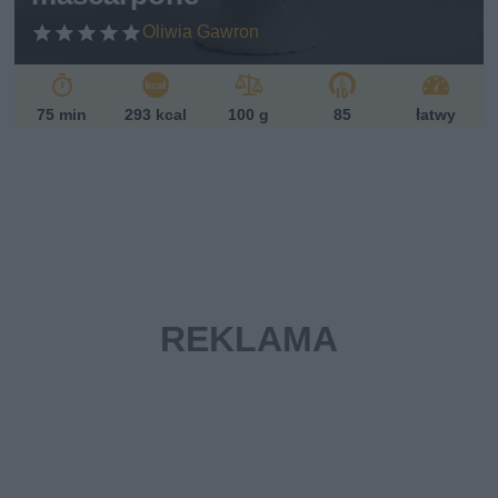
Oliwia Gawron
75 min
293 kcal
100 g
85
łatwy