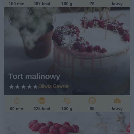
180 min
497 kcal
180 g
76
łatwy
Tort malinowy
Oliwia Gawron
60 min
225 kcal
100 g
85
łatwy