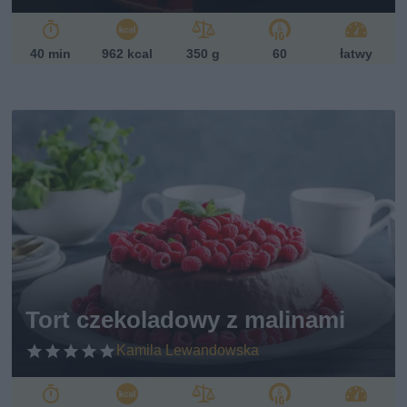
40 min
962 kcal
350 g
60
łatwy
Tort czekoladowy z malinami
Kamila Lewandowska