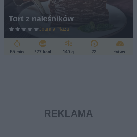
ań
sk
Tort z naleśników
i
Joanna Płaza
55 min
277 kcal
140 g
72
łatwy