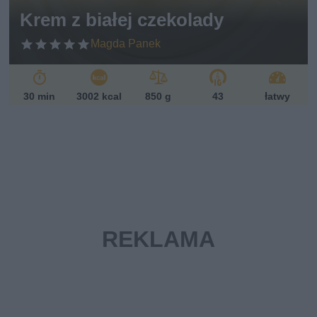
sk
Krem z białej czekolady
i
Magda Panek
30 min
3002 kcal
850 g
43
łatwy