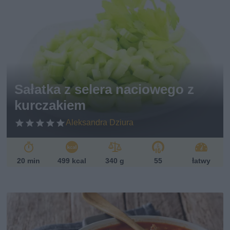
Sałatka z selera naciowego z
kurczakiem
Aleksandra Dziura
20 min
499 kcal
340 g
55
łatwy