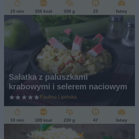
15 min
356 kcal
330 g
22
łatwy
Sałatka z paluszkami
krabowymi i selerem naciowym
Paulina Lipińska
10 min
189 kcal
230 g
47
łatwy