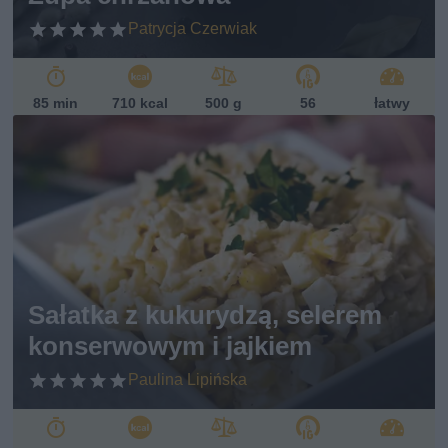
Patrycja Czerwiak
85 min
710 kcal
500 g
56
łatwy
Sałatka z kukurydzą, selerem
konserwowym i jajkiem
Paulina Lipińska