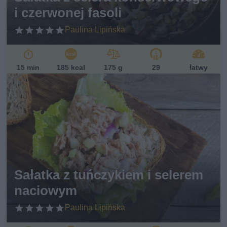
i czerwonej fasoli
Paulina Lipińska
15 min
185 kcal
175 g
29
łatwy
Sałatka z tuńczykiem i selerem
naciowym
Paulina Lipińska