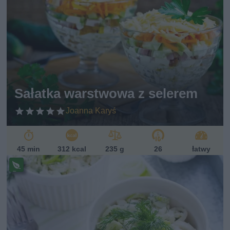
Sałatka warstwowa z selerem
Joanna Karyś
45 min
312 kcal
235 g
26
łatwy
Pr
ze
pi
s
w
eg