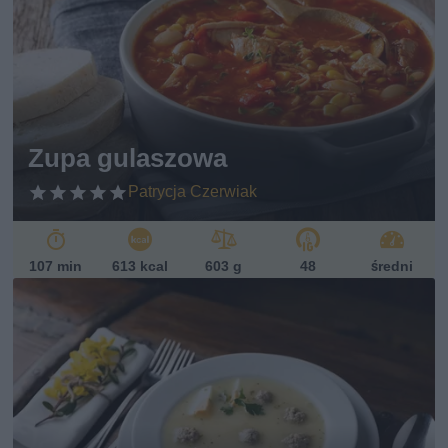
Zupa gulaszowa
Patrycja Czerwiak
107 min
613 kcal
603 g
48
średni