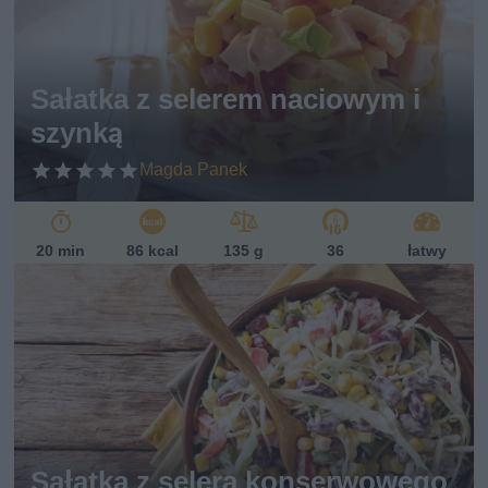
Sałatka z selerem naciowym i
szynką
Magda Panek
20 min
86 kcal
135 g
36
łatwy
Sałatka z selera konserwowego