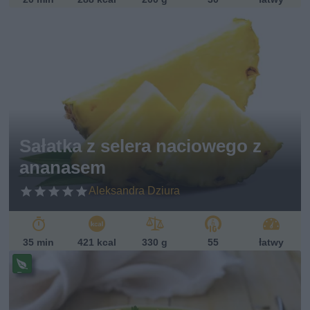
Sałatka z selera naciowego z
ananasem
Aleksandra Dziura
35 min
421 kcal
330 g
55
łatwy
Pr
ze
pi