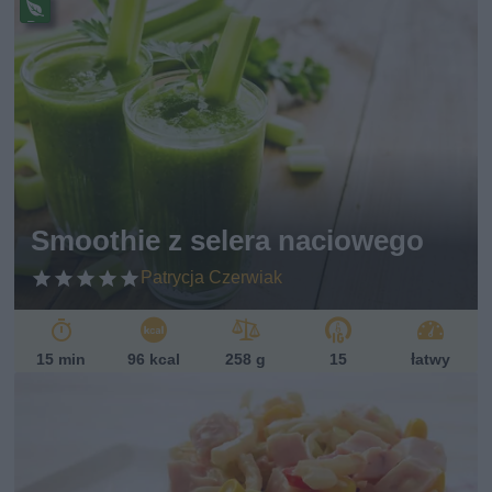
Pr
ze
pi
s
w
eg
ań
sk
i
Smoothie z selera naciowego
Patrycja Czerwiak
15 min
96 kcal
258 g
15
łatwy