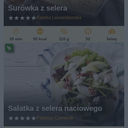
sk
Surówka z selera
i
Kamila Lewandowska
35 min
95 kcal
110 g
52
łatwy
Pr
ze
pi
s
w
eg
et
ari
ań
sk
Sałatka z selera naciowego
i
Patrycja Czerwiak