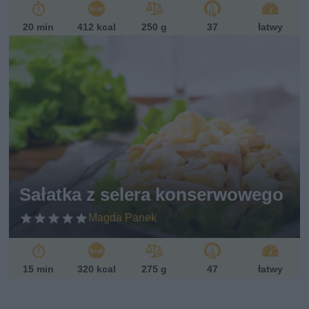
20 min
412 kcal
250 g
37
łatwy
Sałatka z selera konserwowego
Magda Panek
15 min
320 kcal
275 g
47
łatwy