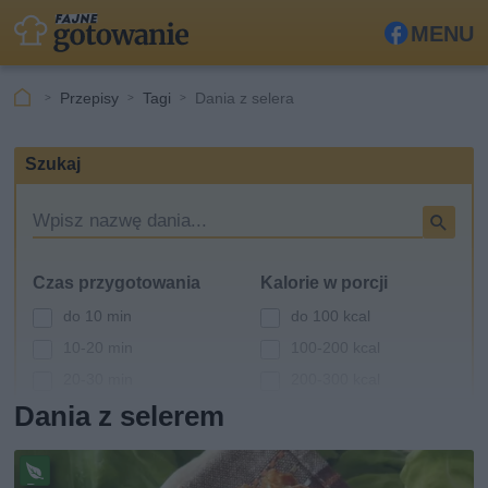
MENU
Fa
ceb
Przepisy
Tagi
Dania z selera
ook
Szukaj
W
y
s
Czas przygotowania
Kalorie w porcji
z
u
do 10 min
do 100 kcal
k
10-20 min
100-200 kcal
i
20-30 min
200-300 kcal
w
a
Dania z selerem
30-60 min
300-400 kcal
r
powyżej 60 min
400-500 kcal
k
powyżej 500 kcal
a