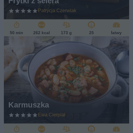
Frytki z selera
Patrycja Czerwiak
50 min
262 kcal
173 g
25
łatwy
Karmuszka
Ewa Cierpiał