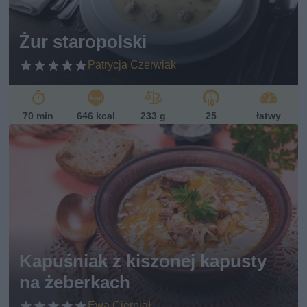
Żur staropolski
Patrycja Czerwiak
70 min
646 kcal
233 g
25
łatwy
Kapuśniak z kiszonej kapusty
na żeberkach
Ewa Cierpiał