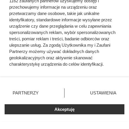
1162 zaufanych partnerów uzyskujemy dostęp i
przechowujemy informacje na urządzeniu oraz
przetwarzamy dane osobowe, takie jak unikalne
identyfikatory, standardowe informacje wysyłane przez
urządzenie czy dane przeglądania w celu zapewniania
spersonalizowanych reklam, wybór spersonalizowanych
treści, pomiar reklam i treści, badanie odbiorców oraz
ulepszanie usług. Za zgodą Użytkownika my i Zaufani
Partnerzy możemy używać dokładnych danych
geolokalizacyjnych oraz aktywnie skanować
charakterystykę urządzenia do celów identyfikacji.
Ponieważ cenimy Twoją prywatność, prosimy o zgodę na
korzystanie z tych technologii poprzez kliknięcie
„Akceptuję”. Zgoda jest dobrowolna i zawsze możesz ją
zmienić/wycofać klikając przycisk ustawień prywatności
PARTNERZY
USTAWIENIA
znajdujący się w lewym dolnym rogu strony
. Niektóre
rodzaje przetwarzania danych nie wymagają zgody
Pr
Akceptuję
użytkownika, ale masz prawo sprzeciwić się takiemu
ze
pi
przetwarzaniu. Preferencje będą miały zastosowania tylko
s
na tej witrynie.
w