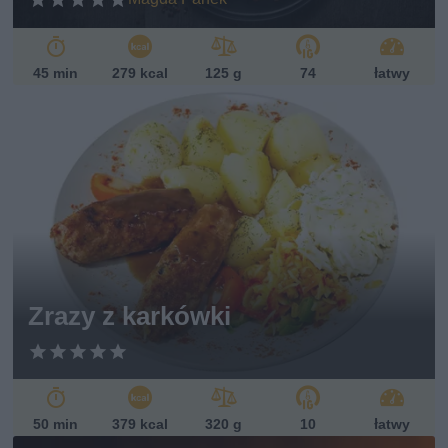
45 min
279 kcal
125 g
74
łatwy
Zrazy z karkówki
50 min
379 kcal
320 g
10
łatwy