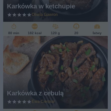
Karkówka w ketchupie
Oliwia Gawron
80 min
182 kcal
120 g
20
łatwy
Karkówka z cebulą
Ewa Cierpiał