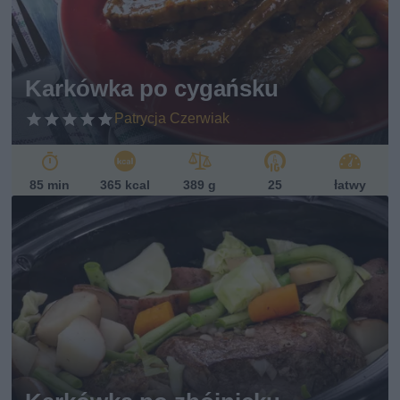
Karkówka po cygańsku
Patrycja Czerwiak
85 min
365 kcal
389 g
25
łatwy