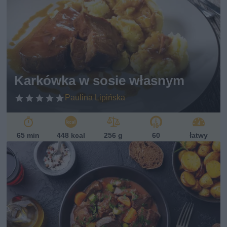
Karkówka w sosie własnym
Paulina Lipińska
65 min
448 kcal
256 g
60
łatwy