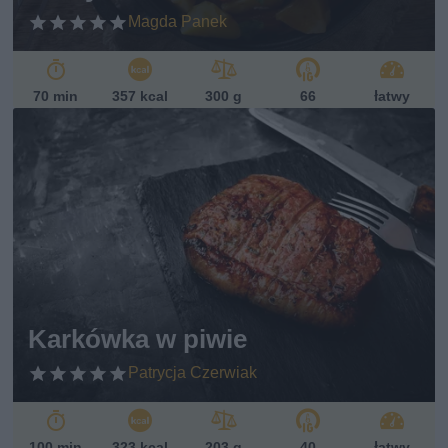
Magda Panek
70 min
357 kcal
300 g
66
łatwy
Karkówka w piwie
Patrycja Czerwiak
100 min
323 kcal
203 g
40
łatwy