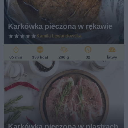
Karkówka pieczona w rękawie
Kamila Lewandowska
85 min
336 kcal
200 g
32
łatwy
Karkówka pieczona w plastrach