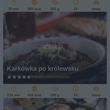
75 min
365 kcal
200 g
15
łatwy
Karkówka po królewsku
Kamila Lewandowska
210 min
449 kcal
290 g
24
łatwy