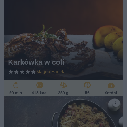
Karkówka w coli
Magda Panek
90 min
413 kcal
250 g
56
średni