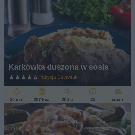
Karkówka duszona w sosie
Patrycja Czerwiak
50 min
287 kcal
205 g
25
średni