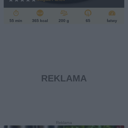
55 min
365 kcal
200 g
65
łatwy