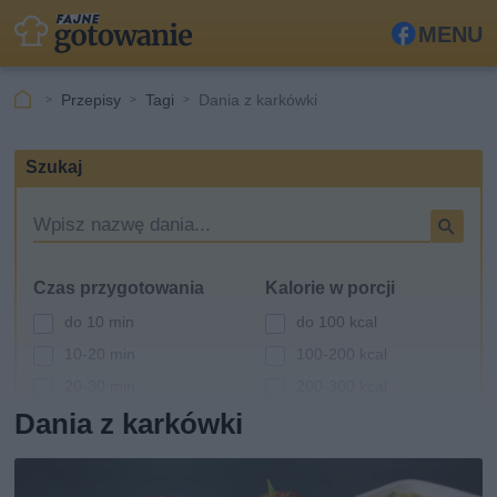
MENU
Fa
ceb
Przepisy
Tagi
Dania z karkówki
ook
Szukaj
W
y
s
Czas przygotowania
Kalorie w porcji
z
u
do 10 min
do 100 kcal
k
10-20 min
100-200 kcal
i
20-30 min
200-300 kcal
w
a
Dania z karkówki
30-60 min
300-400 kcal
r
powyżej 60 min
400-500 kcal
k
powyżej 500 kcal
a