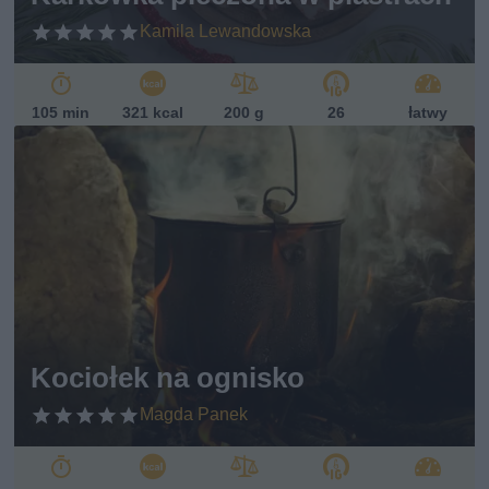
Kamila Lewandowska
105 min
321 kcal
200 g
26
łatwy
Kociołek na ognisko
Magda Panek