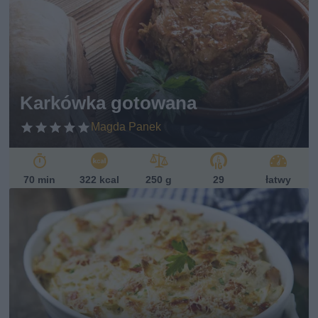
Karkówka gotowana
Magda Panek
70 min
322 kcal
250 g
29
łatwy