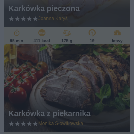
Karkówka pieczona
Joanna Karyś
95 min
411 kcal
175 g
19
łatwy
Karkówka z piekarnika
Monika Słowikowska