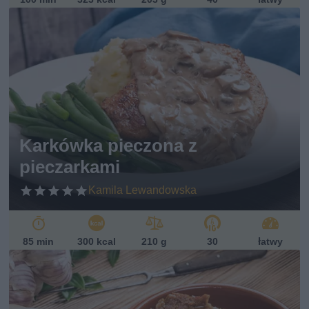
Karkówka pieczona z
pieczarkami
Kamila Lewandowska
85 min
300 kcal
210 g
30
łatwy