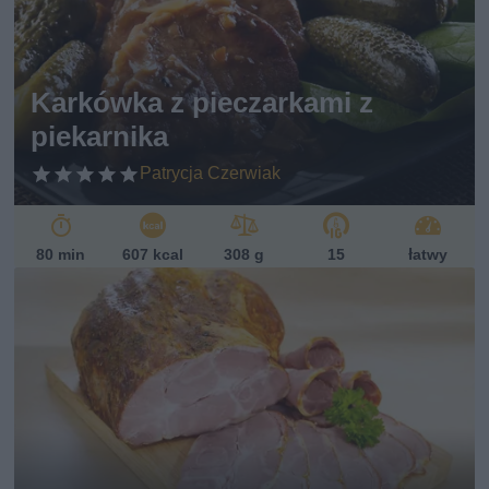
Karkówka z pieczarkami z
piekarnika
Patrycja Czerwiak
80 min
607 kcal
308 g
15
łatwy