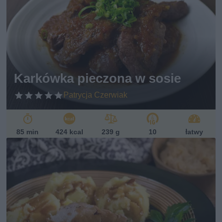
Karkówka pieczona w sosie
Patrycja Czerwiak
85 min
424 kcal
239 g
10
łatwy