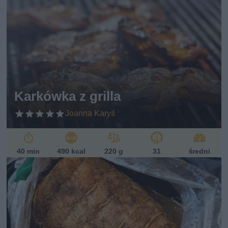
Karkówka z grilla
Joanna Karyś
40 min
490 kcal
220 g
31
średni