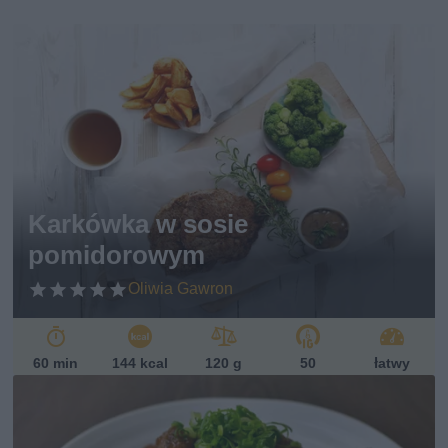
Karkówka w sosie
pomidorowym
Oliwia Gawron
60 min
144 kcal
120 g
50
łatwy