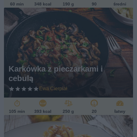
60 min
348 kcal
190 g
90
średni
Karkówka z pieczarkami i
cebulą
Ewa Cierpiał
105 min
393 kcal
250 g
20
łatwy