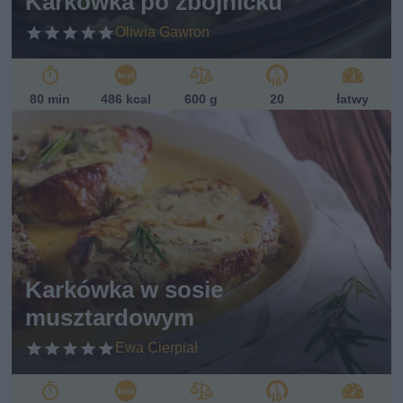
Karkówka po zbójnicku
Oliwia Gawron
80 min
486 kcal
600 g
20
łatwy
Karkówka w sosie
musztardowym
Ewa Cierpiał