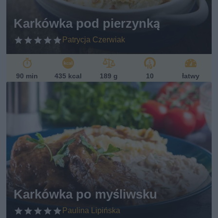
Karkówka pod pierzynką
Patrycja Czerwiak
90 min
435 kcal
189 g
10
łatwy
Karkówka po myśliwsku
Paulina Lipińska