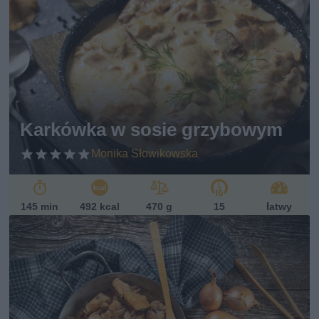
Karkówka w sosie grzybowym
Monika Słowikowska
145 min
492 kcal
470 g
15
łatwy