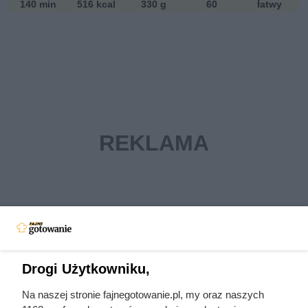
140 min
516 kcal
330 g
60
łatwy
Drogi Użytkowniku,
Na naszej stronie fajnegotowanie.pl, my oraz naszych