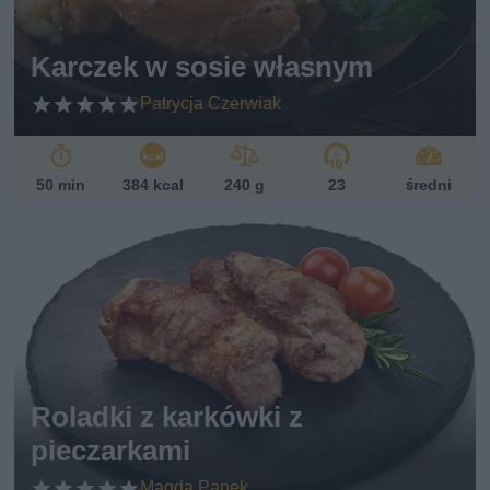
Karczek w sosie własnym
Patrycja Czerwiak
50 min
384 kcal
240 g
23
średni
Roladki z karkówki z
pieczarkami
Magda Panek