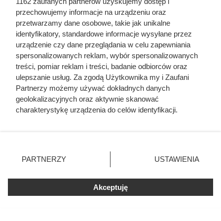
1162 zaufanych partnerów uzyskujemy dostęp i
przechowujemy informacje na urządzeniu oraz
przetwarzamy dane osobowe, takie jak unikalne
identyfikatory, standardowe informacje wysyłane przez
urządzenie czy dane przeglądania w celu zapewniania
spersonalizowanych reklam, wybór spersonalizowanych
treści, pomiar reklam i treści, badanie odbiorców oraz
ulepszanie usług. Za zgodą Użytkownika my i Zaufani
Partnerzy możemy używać dokładnych danych
Karkówka po cygańsku
geolokalizacyjnych oraz aktywnie skanować
charakterystykę urządzenia do celów identyfikacji.
Patrycja Czerwiak
Ponieważ cenimy Twoją prywatność, prosimy o zgodę na
korzystanie z tych technologii poprzez kliknięcie
„Akceptuję”. Zgoda jest dobrowolna i zawsze możesz ją
zmienić/wycofać klikając przycisk ustawień prywatności
85 min
365 kcal
389 g
25
łatwy
PARTNERZY
USTAWIENIA
znajdujący się w lewym dolnym rogu strony
. Niektóre
rodzaje przetwarzania danych nie wymagają zgody
Akceptuję
użytkownika, ale masz prawo sprzeciwić się takiemu
przetwarzaniu. Preferencje będą miały zastosowania tylko
na tej witrynie.