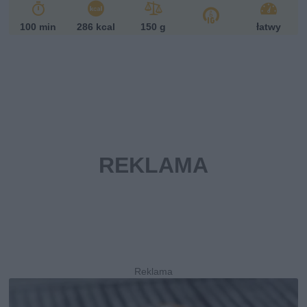
100 min
286 kcal
150 g
łatwy