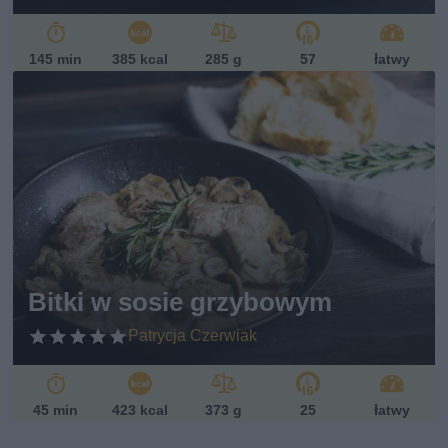
145 min
385 kcal
285 g
57
łatwy
Bitki w sosie grzybowym
Patrycja Czerwiak
45 min
423 kcal
373 g
25
łatwy