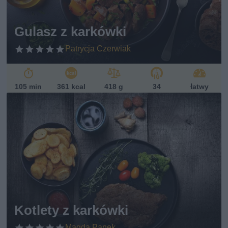
Gulasz z karkówki
Patrycja Czerwiak
105 min
361 kcal
418 g
34
łatwy
Kotlety z karkówki
Magda Panek