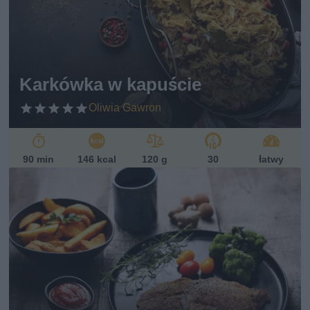
Karkówka w kapuście
Oliwia Gawron
90 min
146 kcal
120 g
30
łatwy