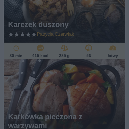
Karczek duszony
Patrycja Czerwiak
80 min
415 kcal
285 g
56
łatwy
Karkówka pieczona z
warzywami