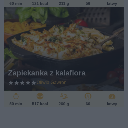
60 min
121 kcal
211 g
56
łatwy
Zapiekanka z kalafiora
Oliwia Gawron
50 min
517 kcal
260 g
60
łatwy