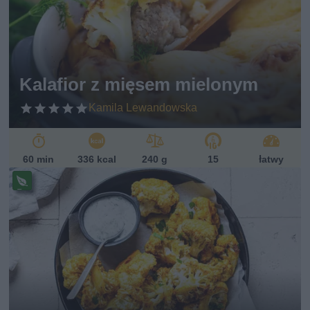
Kalafior z mięsem mielonym
Kamila Lewandowska
60 min
336 kcal
240 g
15
łatwy
Pr
ze
pi
s
w
eg
et
ari
ań