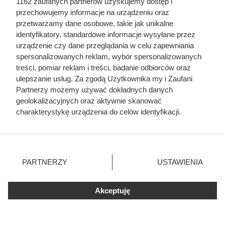
1162 zaufanych partnerów uzyskujemy dostęp i
Pr
przechowujemy informacje na urządzeniu oraz
ze
przetwarzamy dane osobowe, takie jak unikalne
pi
s
identyfikatory, standardowe informacje wysyłane przez
w
urządzenie czy dane przeglądania w celu zapewniania
eg
spersonalizowanych reklam, wybór spersonalizowanych
et
treści, pomiar reklam i treści, badanie odbiorców oraz
ari
ulepszanie usług. Za zgodą Użytkownika my i Zaufani
ań
Partnerzy możemy używać dokładnych danych
sk
Kalafior z bułką tartą
geolokalizacyjnych oraz aktywnie skanować
i
charakterystykę urządzenia do celów identyfikacji.
Paulina Lipińska
Ponieważ cenimy Twoją prywatność, prosimy o zgodę na
korzystanie z tych technologii poprzez kliknięcie
„Akceptuję”. Zgoda jest dobrowolna i zawsze możesz ją
zmienić/wycofać klikając przycisk ustawień prywatności
30 min
226 kcal
160 g
56
łatwy
PARTNERZY
USTAWIENIA
znajdujący się w lewym dolnym rogu strony
. Niektóre
rodzaje przetwarzania danych nie wymagają zgody
Akceptuję
użytkownika, ale masz prawo sprzeciwić się takiemu
przetwarzaniu. Preferencje będą miały zastosowania tylko
na tej witrynie.