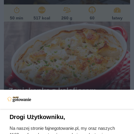
50 min
517 kcal
260 g
60
łatwy
Zapiekanka z kalafiorem
Patrycja Czerwiak
Drogi Użytkowniku,
35 min
501 kcal
375 g
64
łatwy
Na naszej stronie fajnegotowanie.pl, my oraz naszych