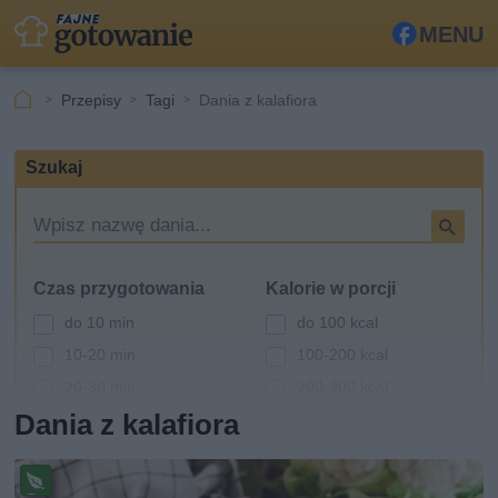
MENU
Fa
ceb
Przepisy
Tagi
Dania z kalafiora
ook
Szukaj
W
y
s
Czas przygotowania
Kalorie w porcji
z
u
do 10 min
do 100 kcal
k
10-20 min
100-200 kcal
i
20-30 min
200-300 kcal
w
a
Dania z kalafiora
30-60 min
300-400 kcal
r
powyżej 60 min
400-500 kcal
k
powyżej 500 kcal
a