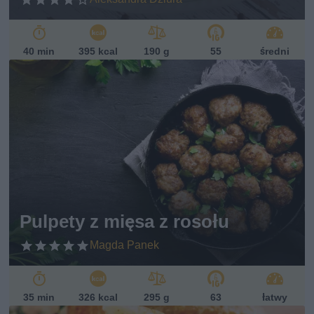
40 min
395 kcal
190 g
55
średni
Pulpety z mięsa z rosołu
Magda Panek
35 min
326 kcal
295 g
63
łatwy