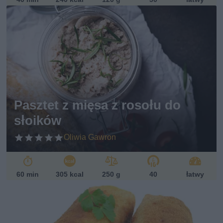
Pasztet z mięsa z rosołu do
słoików
Oliwia Gawron
60 min
305 kcal
250 g
40
łatwy