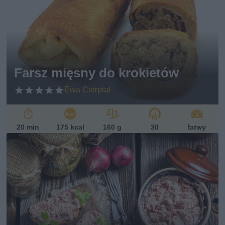
Farsz mięsny do krokietów
Ewa Cierpiał
20 min
175 kcal
160 g
30
łatwy