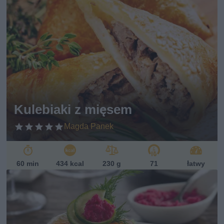
Kulebiaki z mięsem
Magda Panek
60 min
434 kcal
230 g
71
łatwy