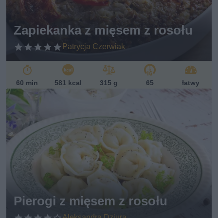
Zapiekanka z mięsem z rosołu
Patrycja Czerwiak
60 min
581 kcal
315 g
65
łatwy
Pierogi z mięsem z rosołu
Aleksandra Dziura