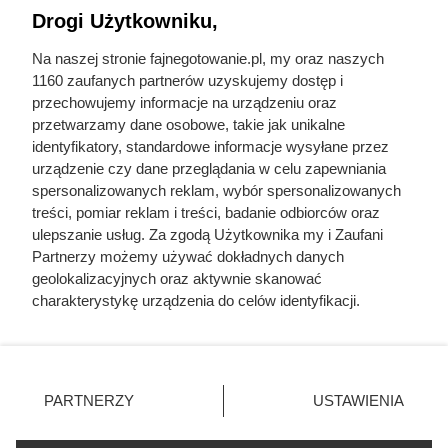
Drogi Użytkowniku,
Na naszej stronie fajnegotowanie.pl, my oraz naszych
1160 zaufanych partnerów uzyskujemy dostęp i
przechowujemy informacje na urządzeniu oraz
Często zadawane pytania
przetwarzamy dane osobowe, takie jak unikalne
identyfikatory, standardowe informacje wysyłane przez
Co zrobić z mięsa z rosołu
urządzenie czy dane przeglądania w celu zapewniania
spersonalizowanych reklam, wybór spersonalizowanych
treści, pomiar reklam i treści, badanie odbiorców oraz
Co zrobić z warzywami z rosołu
ulepszanie usług. Za zgodą Użytkownika my i Zaufani
Partnerzy możemy używać dokładnych danych
geolokalizacyjnych oraz aktywnie skanować
charakterystykę urządzenia do celów identyfikacji.
Ponieważ cenimy Twoją prywatność, prosimy o zgodę na
korzystanie z tych technologii poprzez kliknięcie
Fajne Gotowanie
„Akceptuję”. Zgoda jest dobrowolna i zawsze możesz ją
Mapa strony
zmienić/wycofać klikając przycisk ustawień prywatności
PARTNERZY
USTAWIENIA
Inne serwisy Grupy KB.pl
znajdujący się w lewym dolnym rogu strony
. Niektóre
Informacje prawne
rodzaje przetwarzania danych nie wymagają zgody