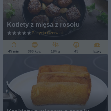
Kotlety z mięsa z rosołu
Patrycja Czerwiak
45 min
360 kcal
184 g
45
łatwy