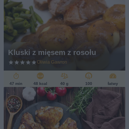
Kluski z mięsem z rosołu
Oliwia Gawron
47 min
48 kcal
40 g
100
łatwy