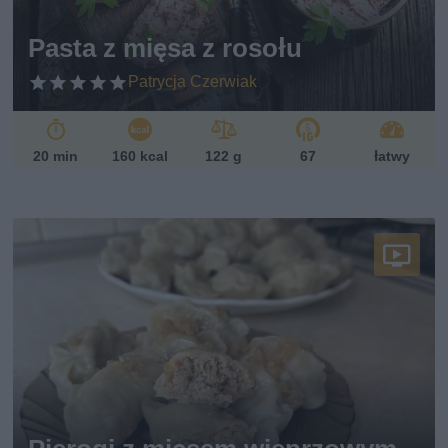
Pasta z mięsa z rosołu
Patrycja Czerwiak
20 min
160 kcal
122 g
67
łatwy