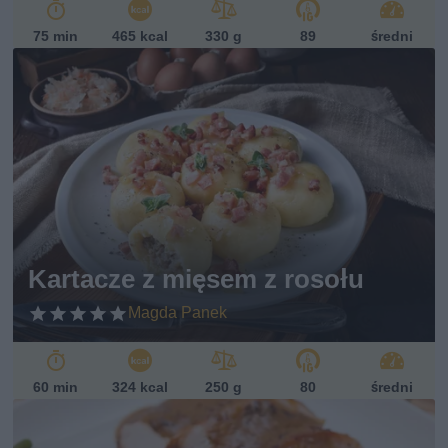
75 min
465 kcal
330 g
89
średni
Kartacze z mięsem z rosołu
Magda Panek
60 min
324 kcal
250 g
80
średni