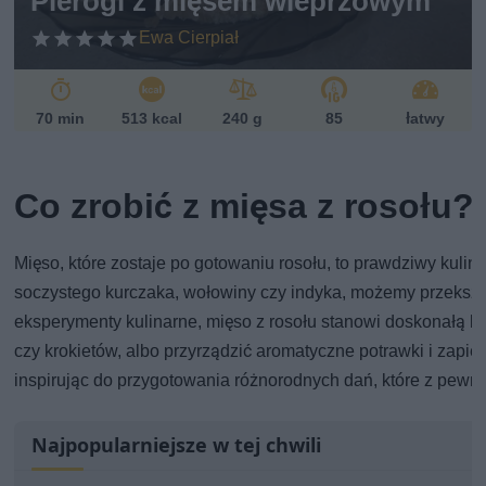
Pierogi z mięsem wieprzowym
Ewa Cierpiał
70 min
513 kcal
240 g
85
łatwy
Co zrobić z mięsa z rosołu?
Mięso, które zostaje po gotowaniu rosołu, to prawdziwy kuli
soczystego kurczaka, wołowiny czy indyka, możemy przekształ
eksperymenty kulinarne, mięso z rosołu stanowi doskonałą ba
czy krokietów, albo przyrządzić aromatyczne potrawki i zapie
inspirując do przygotowania różnorodnych dań, które z pewno
Najpopularniejsze w tej chwili