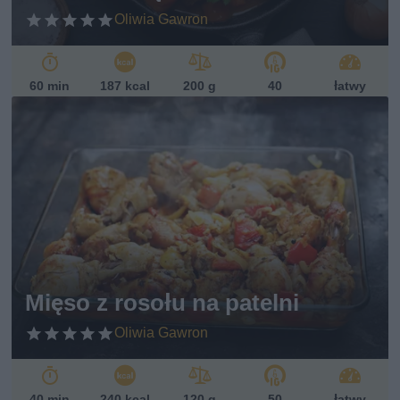
Oliwia Gawron
60 min
187 kcal
200 g
40
łatwy
Mięso z rosołu na patelni
Oliwia Gawron
40 min
240 kcal
120 g
50
łatwy