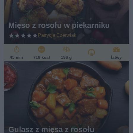
Mięso z rosołu w piekarniku
Patrycja Czerwiak
45 min
718 kcal
196 g
łatwy
Gulasz z mięsa z rosołu