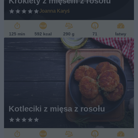
Krokiety z mięsem z rosołu
Joanna Karyś
125 min
592 kcal
290 g
71
łatwy
Kotleciki z mięsa z rosołu