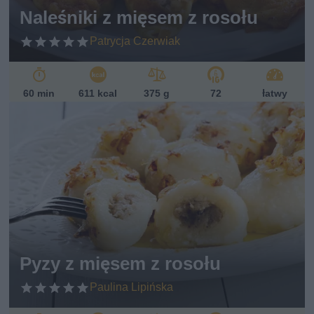
Naleśniki z mięsem z rosołu
Patrycja Czerwiak
60 min
611 kcal
375 g
72
łatwy
Pyzy z mięsem z rosołu
Paulina Lipińska