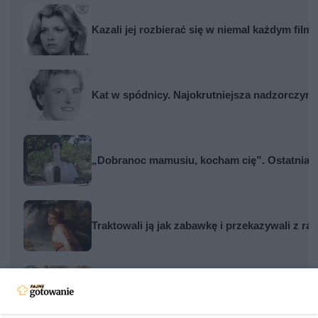
Kazali jej rozbierać się w niemal każdym film
Kat w spódnicy. Najokrutniejsza nadzorczyni
„Dobranoc mamusiu, kocham cię”. Ostatnia wi
Traktowali ją jak zabawkę i przekazywali z rą
Najgorsza noc poślubna w dziejach Wawelu. Ba