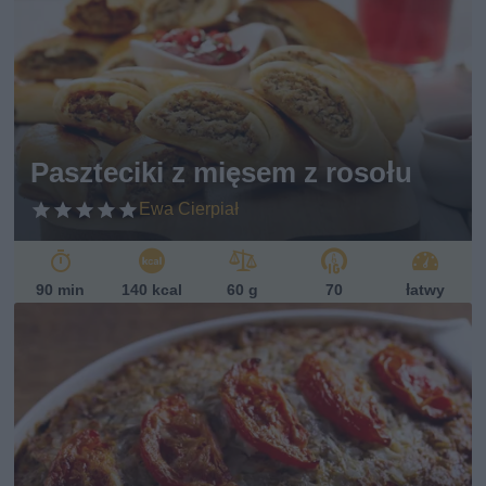
Paszteciki z mięsem z rosołu
Ewa Cierpiał
90 min
140 kcal
60 g
70
łatwy