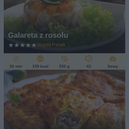
Galareta z rosołu
Magda Panek
30 min
159 kcal
330 g
43
łatwy