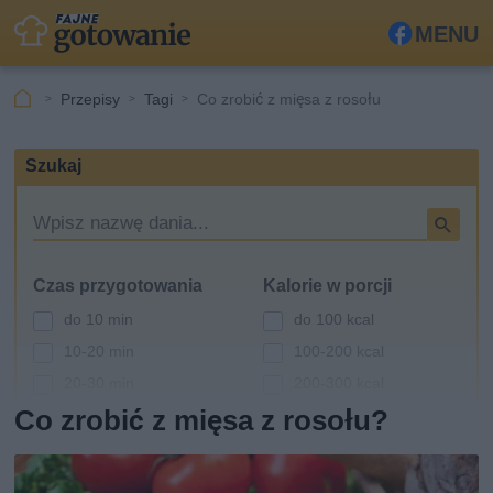
MENU
Fa
ceb
Przepisy
Tagi
Co zrobić z mięsa z rosołu
ook
Szukaj
W
y
s
Czas przygotowania
Kalorie w porcji
z
u
do 10 min
do 100 kcal
k
10-20 min
100-200 kcal
i
20-30 min
200-300 kcal
w
a
Co zrobić z mięsa z rosołu?
30-60 min
300-400 kcal
r
powyżej 60 min
400-500 kcal
k
powyżej 500 kcal
a