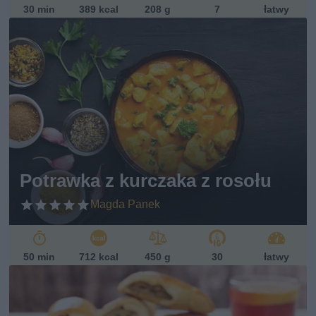
30 min
389 kcal
208 g
7
łatwy
Potrawka z kurczaka z rosołu
Magda Panek
50 min
712 kcal
450 g
30
łatwy