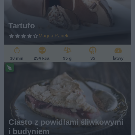
et
ari
ań
sk
Tartufo
i
Magda Panek
30 min
294 kcal
95 g
35
łatwy
Pr
ze
pi
s
w
eg
et
ari
ań
Ciasto z powidłami śliwkowymi
sk
i budyniem
i