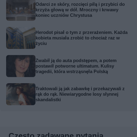
Odarci ze skóry, rozcięci piłą i przybici do
krzyża głową w dół. Mroczny i krwawy
koniec uczniów Chrystusa
Herodot pisał o tym z przerażeniem. Każda
kobieta musiała zrobić to chociaż raz w
życiu
Zwabił ją do auta podstępem, a potem
postawił potworne ultimatum. Kulisy
tragedii, która wstrząsnęła Polską
Traktowali ją jak zabawkę i przekazywali z
rąk do rąk. Niewiarygodne losy słynnej
skandalistki
Często zadawane pytania