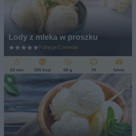
w
eg
et
ari
ań
sk
Lody z mleka w proszku
i
Patrycja Czerwiak
20 min
165 kcal
68 g
78
łatwy
Pr
ze
pi
s
w
eg
et
ari
ań