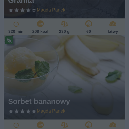
Granita
Magda Panek
320 min
209 kcal
230 g
60
łatwy
Pr
ze
pi
s
w
eg
ań
sk
i
Sorbet bananowy
Magda Panek