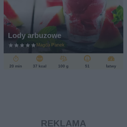
w
eg
ań
sk
i
Lody arbuzowe
Magda Panek
20 min
37 kcal
100 g
51
łatwy