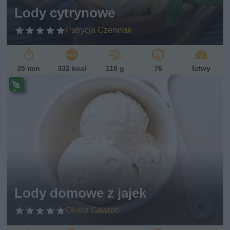
sk
Lody cytrynowe
i
Patrycja Czerwiak
35 min
332 kcal
118 g
76
łatwy
Pr
ze
pi
s
w
eg
et
ari
ań
sk
Lody domowe z jajek
i
Oliwia Gawron