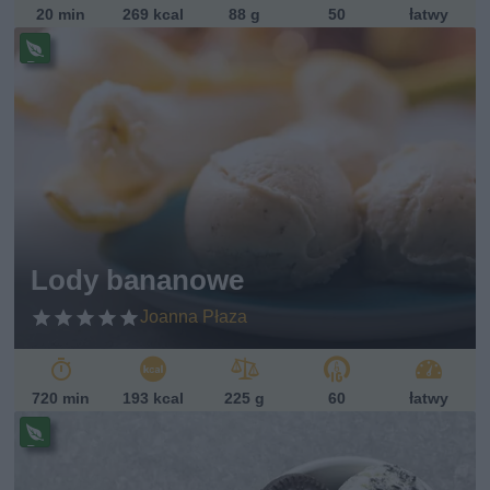
20 min
269 kcal
88 g
50
łatwy
Pr
ze
pi
s
w
eg
et
ari
ań
sk
Lody bananowe
i
Joanna Płaza
720 min
193 kcal
225 g
60
łatwy
Pr
ze