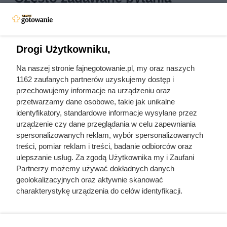
Jak mrozić pierogi
Jak szybko r
Drogi Użytkowniku,
Jak rozmrozić mięso
Jak szybko ro
Na naszej stronie fajnegotowanie.pl, my oraz naszych
1162 zaufanych partnerów uzyskujemy dostęp i
Poznaj inne kategorie przepisów na
przechowujemy informacje na urządzeniu oraz
FajneGotowanie.pl
przetwarzamy dane osobowe, takie jak unikalne
identyfikatory, standardowe informacje wysyłane przez
urządzenie czy dane przeglądania w celu zapewniania
Rodzaje kuchni
Sposoby przyrządzania
spersonalizowanych reklam, wybór spersonalizowanych
Rodzaje posiłków
Diety
treści, pomiar reklam i treści, badanie odbiorców oraz
ulepszanie usług. Za zgodą Użytkownika my i Zaufani
Rodzaje potraw
Smaki
Partnerzy możemy używać dokładnych danych
geolokalizacyjnych oraz aktywnie skanować
charakterystykę urządzenia do celów identyfikacji.
Ponieważ cenimy Twoją prywatność, prosimy o zgodę na
korzystanie z tych technologii poprzez kliknięcie
Fajne Gotowanie
„Akceptuję”. Zgoda jest dobrowolna i zawsze możesz ją